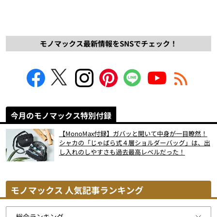
モノマックス最新情報をSNSでチェック！
今月のモノマックス特別付録
【MonoMax付録】ガバッと開いて中身が一目瞭然！
シャカの「じゃばら式４層ショルダーバッグ」は、出
し入れのしやすさも過去最高レベルだった！
モノマックス 人気記事ランキング