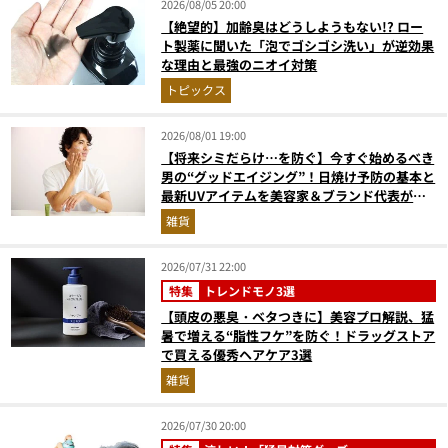
2026/08/05 20:00
【絶望的】加齢臭はどうしようもない!? ロー
ト製薬に聞いた「泡でゴシゴシ洗い」が逆効果
な理由と最強のニオイ対策
トピックス
2026/08/01 19:00
【将来シミだらけ…を防ぐ】今すぐ始めるべき
男の“グッドエイジング”！日焼け予防の基本と
最新UVアイテムを美容家＆ブランド代表がプ
ロ目線で指南／大人の価値向上研究所
雑貨
2026/07/31 22:00
特集
トレンドモノ3選
【頭皮の悪臭・ベタつきに】美容プロ解説、猛
暑で増える“脂性フケ”を防ぐ！ドラッグストア
で買える優秀ヘアケア3選
雑貨
2026/07/30 20:00