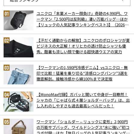
ユニクロ「本業メーカー顔負け」奇跡の4,990円、ワ
ークマン「2,500円は反則級」凄い万能バッグ…ほか
【リュックの人気記事ランキングベスト3】（2026年
6月版）
【汗だく通勤からの解放】ユニクロのポロシャツが夏
ビジネスの大正解！オリヒカの透け防止シャツも優
秀。酷暑も涼しい顔で働ける超快適ウエアの実力
【ワークマンの1,590円冷感デニム】vsユニクロ・無
印で比較！猛暑を乗り切る“涼感ロングパンツ”3選を
徹底解剖。接触冷感から綿100%まで決定版
【MonoMax付録】ガバッと開いて中身が一目瞭然！
シャカの「じゃばら式４層ショルダーバッグ」は、出
し入れのしやすさも過去最高レベルだった！
ワークマン「ショルダー⇔リュックに変形」2,900円
の万能サブバッグ、ワイルドシングス“水に強い”初コ
ラボ付録…ほか【休日バッグの人気記事ランキングベ