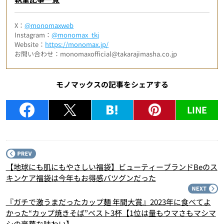
X：
@monomaxweb
Instagram：
@monomax_tkj
Website：
https://monomax.jp/
お問い合わせ：monomaxofficial@takarajimasha.co.jp
モノマックスの記事をシェアする
LINE
P
【地球にも肌にもやさしい福袋】ビューティーブランドBeのス
キンケア福袋は今年もお得感バツグンだった
N
『ガチで激うまだったカップ麺 年間大賞』2023年に食べてよ
かった“カップ焼きそば”ベスト3杯【1位は量もウマさもマシマ
シの豪華な味わい】