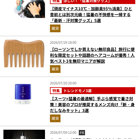
特集
涼しい！「猛暑対策グッズ」
【頭皮マイナス10℃・加齢臭95％消臭】ひと
昔前とは別次元級！猛暑の不快感を一掃する
「最新・汗対策グッズ」5選
雑貨
2026/07/29 18:00
【ローソンでしか買えない無印良品】旅行に便
利な限定セットや話題のヘアコームが優秀！人
気ベスト3を無印マニアが解説
雑貨
2026/07/20 20:00
特集
トレンドモノ3選
【スーツ×猛暑の最適解】手ぶら感覚で暑さ対
策！美容のプロが推奨するメンズ向け「新・身
だしなみキット」3選
雑貨
2026/07/09 12:00
PR