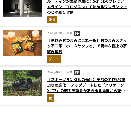
ルーティンが感動体験に！Schickのプレミア
ムライン「プロジスタ」で始めるワンランク上
のヒゲ剃り習慣
雑貨
2026/07/09 10:00
PR
【家飲みおつまみはこれ一択】おつまみスナッ
ク不二家「ホームサクッと」で簡単＆極上の家
飲み体験
グルメ
2026/06/30 10:00
PR
【スポーツサンダルの元祖】テバの名作が9年
ぶりの進化！ アップデートした「ハリケーン
XLT3」の魅力を識者があらゆる角度から徹底
解説！
靴