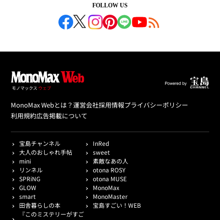
FOLLOW US
MonoMax Webとは？
運営会社
採用情報
プライバシーポリシー
利用規約
広告掲載について
宝島チャンネル
InRed
大人のおしゃれ手帖
sweet
mini
素敵なあの人
リンネル
otona ROSY
SPRiNG
otona MUSE
GLOW
MonoMax
smart
MonoMaster
田舎暮らしの本
宝島すごい！WEB
『このミステリーがすご