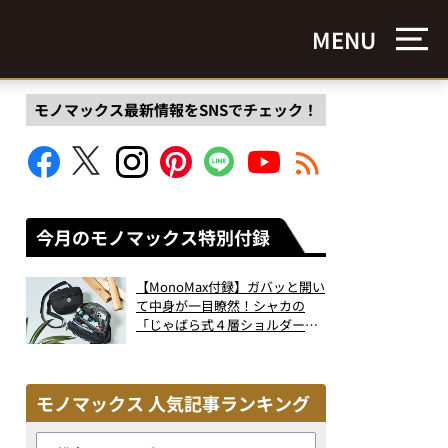
MENU
モノマックス最新情報をSNSでチェック！
今月のモノマックス特別付録
【MonoMax付録】ガバッと開い
て中身が一目瞭然！シャカの
「じゃばら式４層ショルダーバ
ッグ」は、出し入れのしやすさ
も過去最高レベルだった！
モノマックス 人気記事ランキング