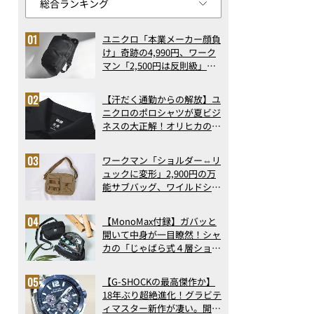
ユニクロ「本業メーカー顔負
け」奇跡の4,990円、ワーク
マン「2,500円は反則級」凄
い万能バッグ…ほか【リュッ
クの人気記事ランキングベス
【汗だく通勤からの解放】ユ
ト3】（2026年6月版）
ニクロのポロシャツが夏ビジ
ネスの大正解！オリヒカの透
け防止シャツも優秀。酷暑も
涼しい顔で働ける超快適ウエ
ワークマン「ショルダー⇔リ
アの実力
ュックに変形」2,900円の万
能サブバッグ、ワイルドシン
グス“水に強い”初コラボ付
録…ほか【休日バッグの人気
【MonoMax付録】ガバッと
記事ランキングベスト3】
開いて中身が一目瞭然！シャ
（2026年6月版）
カの「じゃばら式４層ショル
ダーバッグ」は、出し入れの
しやすさも過去最高レベルだ
【G-SHOCKの最高傑作か】
った！
18年ぶり超絶進化！グラビテ
ィマスター新作が凄い。開発