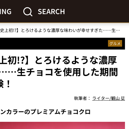
ING
SEARCH
【サンマルクカフェ史上初!?】とろけるような濃厚な味わいが幸せすぎた……生チョコを使用した期間限定メニュー4品を体験！
グルメ
上初!?】とろけるような濃厚
……生チョコを使用した期間
験！
執筆者：
ライター/観山 栞
タインカラーのプレミアムチョコクロ