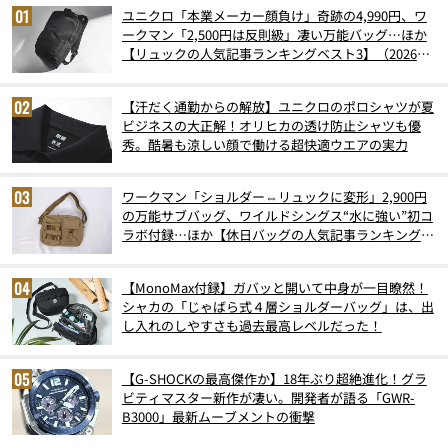
ユニクロ「本業メーカー顔負け」奇跡の4,990円、ワ
ークマン「2,500円は反則級」凄い万能バッグ…ほか
【リュックの人気記事ランキングベスト3】（2026年
6月版）
【汗だく通勤からの解放】ユニクロのポロシャツが夏
ビジネスの大正解！オリヒカの透け防止シャツも優
秀。酷暑も涼しい顔で働ける超快適ウエアの実力
ワークマン「ショルダー⇔リュックに変形」2,900円
の万能サブバッグ、ワイルドシングス“水に強い”初コ
ラボ付録…ほか【休日バッグの人気記事ランキングベ
スト3】（2026年6月版）
【MonoMax付録】ガバッと開いて中身が一目瞭然！
シャカの「じゃばら式４層ショルダーバッグ」は、出
し入れのしやすさも過去最高レベルだった！
【G-SHOCKの最高傑作か】18年ぶり超絶進化！グラ
ビティマスター新作が凄い。開発者が語る「GWR-
B3000」最新ムーブメントの衝撃