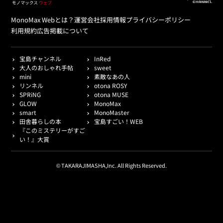
MonoMax Webとは？
運営会社
採用情報
プライバシーポリシー
利用規約
広告掲載について
宝島チャンネル
InRed
大人のおしゃれ手帖
sweet
mini
素敵なあの人
リンネル
otona ROSY
SPRiNG
otona MUSE
GLOW
MonoMax
smart
MonoMaster
田舎暮らしの本
宝島すごい！WEB
『このミステリーがすご
い！』大賞
© TAKARAJIMASHA,Inc. All Rights Reserved.