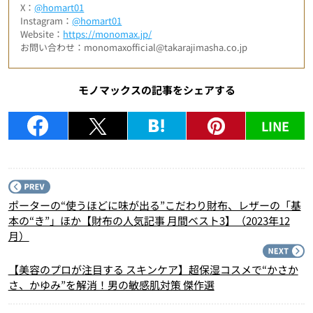
X：
@homart01
Instagram：
@homart01
Website：
https://monomax.jp/
お問い合わせ：monomaxofficial@takarajimasha.co.jp
モノマックスの記事をシェアする
LINE
P
ポーターの“使うほどに味が出る”こだわり財布、レザーの「基
本の“き”」ほか【財布の人気記事 月間ベスト3】（2023年12
月）
N
【美容のプロが注目する スキンケア】超保湿コスメで“かさか
さ、かゆみ”を解消！男の敏感肌対策 傑作選