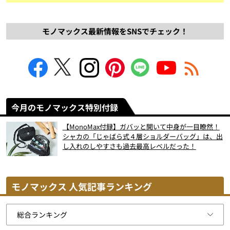
モノマックス最新情報をSNSでチェック！
今月のモノマックス特別付録
【MonoMax付録】ガバッと開いて中身が一目瞭然！
シャカの「じゃばら式４層ショルダーバッグ」は、出
し入れのしやすさも過去最高レベルだった！
モノマックス 人気記事ランキング