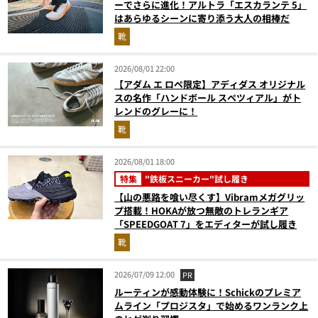
ーでさらに進化！アルトラ「エスカランテ 5」
はあらゆるシーンに寄り添う大人の相棒だ
靴
2026/08/01 22:00
【アダム エ ロペ限定】アディダス オリジナル
スの名作「ハンドボール スペツィアル」がト
レンドのグレーに！
靴
2026/08/01 18:00
特集
"鉄板スニーカー"試し履き
【山の悪路を喰い尽くす】Vibramメガグリッ
プ搭載！HOKAが放つ無敵のトレランギア
「SPEEDGOAT 7」をエディターが試し履き
靴
2026/07/09 12:00
PR
ルーティンが感動体験に！Schickのプレミア
ムライン「プロジスタ」で始めるワンランク上