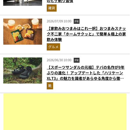
のヒゲ剃り習慣
雑貨
2026/07/09 10:00
PR
【家飲みおつまみはこれ一択】おつまみスナッ
ク不二家「ホームサクッと」で簡単＆極上の家
飲み体験
グルメ
2026/06/30 10:00
PR
【スポーツサンダルの元祖】テバの名作が9年
ぶりの進化！ アップデートした「ハリケーン
XLT3」の魅力を識者があらゆる角度から徹底
解説！
靴