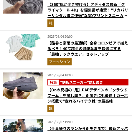
【360°風が突き抜ける】アディダス最新「ク
ライマクール 4D」を編集長が絶賛！“リカバリ
ーサンダル級に快適”な3Dプリントスニーカー
『コレ買いです』Vol.173
靴
2026/08/04 20:00
【酷暑と豪雨の最適解】全身コロンビアで揃え
るべき！40℃超えの過酷な夏を快適にする
「最強テックウエア」セットアップ
ファッション
2026/08/04 18:00
特集
"鉄板スニーカー"試し履き
【Onの究極の1足】PAFデザインの「クラウド
ブーム」を試し履き。街履きにも最適！カーボ
ン搭載で“走れるハイテク靴”の最高峰
靴
2026/08/02 19:00
【仕事帰りのランから街歩きまで】最新アッパ