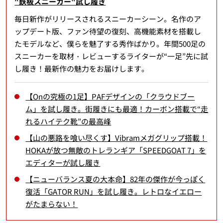
"鉄板スニーカー"試し履き
毎日新作がリリースされるスニーカーシーン。名作のア
ップデート版、ファン待望の復刻、高機能素材を搭載し
たモデルなど、僕らを魅了する秀作ばかり。年間500足の
スニーカーを取材・レビューするライターが“一足”先に試
し履き！最新作の魅力をお届けします。
【Onの究極の1足】PAFデザインの「クラウドブー
ム」を試し履き。街履きにも最適！カーボン搭載で“走
れるハイテク靴”の最高峰
【山の悪路を喰い尽くす】Vibramメガグリップ搭載！
HOKAが放つ無敵のトレランギア「SPEEDGOAT 7」を
エディターが試し履き
【ニューバランス夏の大本命】82年の傑作が今っぽく
復活「GATOR RUN」を試し履き。レトロなイエロー
がたまらない！