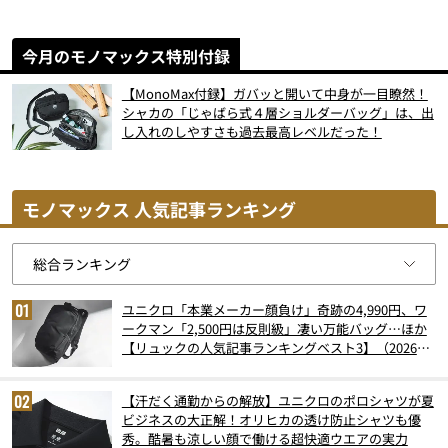
今月のモノマックス特別付録
【MonoMax付録】ガバッと開いて中身が一目瞭然！
シャカの「じゃばら式４層ショルダーバッグ」は、出
し入れのしやすさも過去最高レベルだった！
モノマックス 人気記事ランキング
ユニクロ「本業メーカー顔負け」奇跡の4,990円、ワ
ークマン「2,500円は反則級」凄い万能バッグ…ほか
【リュックの人気記事ランキングベスト3】（2026年
6月版）
【汗だく通勤からの解放】ユニクロのポロシャツが夏
ビジネスの大正解！オリヒカの透け防止シャツも優
秀。酷暑も涼しい顔で働ける超快適ウエアの実力