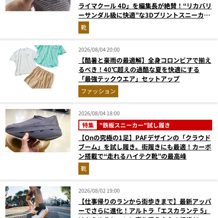
ライマクール 4D」を編集長が絶賛！“リカバリ
ーサンダル級に快適”な3Dプリントスニーカー
『コレ買いです』Vol.173
靴
2026/08/04 20:00
【酷暑と豪雨の最適解】全身コロンビアで揃え
るべき！40℃超えの過酷な夏を快適にする
「最強テックウエア」セットアップ
ファッション
2026/08/04 18:00
特集
"鉄板スニーカー"試し履き
【Onの究極の1足】PAFデザインの「クラウド
ブーム」を試し履き。街履きにも最適！カーボ
ン搭載で“走れるハイテク靴”の最高峰
靴
2026/08/02 19:00
【仕事帰りのランから街歩きまで】最新アッパ
ーでさらに進化！アルトラ「エスカランテ 5」