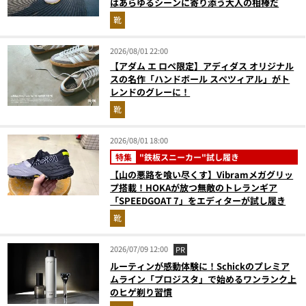
はあらゆるシーンに寄り添う大人の相棒だ
靴
2026/08/01 22:00
【アダム エ ロペ限定】アディダス オリジナル
スの名作「ハンドボール スペツィアル」がト
レンドのグレーに！
靴
2026/08/01 18:00
特集
"鉄板スニーカー"試し履き
【山の悪路を喰い尽くす】Vibramメガグリッ
プ搭載！HOKAが放つ無敵のトレランギア
「SPEEDGOAT 7」をエディターが試し履き
靴
2026/07/09 12:00
PR
ルーティンが感動体験に！Schickのプレミア
ムライン「プロジスタ」で始めるワンランク上
のヒゲ剃り習慣