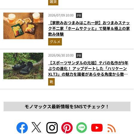
雑貨
2026/07/09 10:00
PR
【家飲みおつまみはこれ一択】おつまみスナッ
ク不二家「ホームサクッと」で簡単＆極上の家
飲み体験
グルメ
2026/06/30 10:00
PR
【スポーツサンダルの元祖】テバの名作が9年
ぶりの進化！ アップデートした「ハリケーン
XLT3」の魅力を識者があらゆる角度から徹底
解説！
靴
モノマックス最新情報をSNSでチェック！