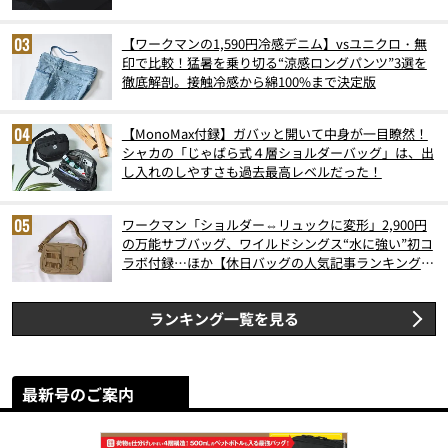
【ワークマンの1,590円冷感デニム】vsユニクロ・無
印で比較！猛暑を乗り切る“涼感ロングパンツ”3選を
徹底解剖。接触冷感から綿100%まで決定版
【MonoMax付録】ガバッと開いて中身が一目瞭然！
シャカの「じゃばら式４層ショルダーバッグ」は、出
し入れのしやすさも過去最高レベルだった！
ワークマン「ショルダー⇔リュックに変形」2,900円
の万能サブバッグ、ワイルドシングス“水に強い”初コ
ラボ付録…ほか【休日バッグの人気記事ランキングベ
スト3】（2026年6月版）
ランキング一覧を見る
最新号のご案内