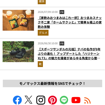
雑貨
2026/07/09 10:00
PR
【家飲みおつまみはこれ一択】おつまみスナッ
ク不二家「ホームサクッと」で簡単＆極上の家
飲み体験
グルメ
2026/06/30 10:00
PR
【スポーツサンダルの元祖】テバの名作が9年
ぶりの進化！ アップデートした「ハリケーン
XLT3」の魅力を識者があらゆる角度から徹底
解説！
靴
モノマックス最新情報をSNSでチェック！