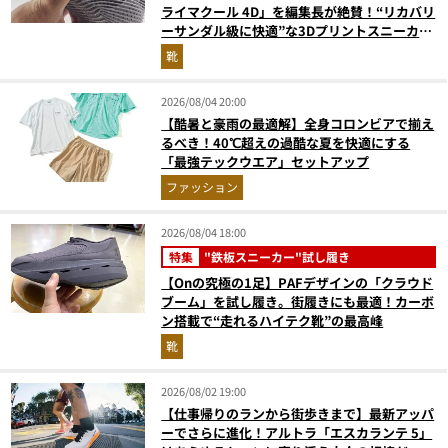
ライマクール 4D」を編集長が絶賛！“リカバリ
ーサンダル級に快適”な3Dプリントスニーカー
『コレ買いです』Vol.173
靴
2026/08/04 20:00
【酷暑と豪雨の最適解】全身コロンビアで揃え
るべき！40℃超えの過酷な夏を快適にする
「最強テックウエア」セットアップ
ファッション
2026/08/04 18:00
特集
"鉄板スニーカー"試し履き
【Onの究極の1足】PAFデザインの「クラウド
ブーム」を試し履き。街履きにも最適！カーボ
ン搭載で“走れるハイテク靴”の最高峰
靴
2026/08/02 19:00
【仕事帰りのランから街歩きまで】最新アッパ
ーでさらに進化！アルトラ「エスカランテ 5」