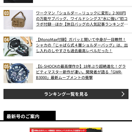
ワークマン「ショルダー⇔リュックに変形」2,900円
の万能サブバッグ、ワイルドシングス“水に強い”初コ
ラボ付録…ほか【休日バッグの人気記事ランキングベ
スト3】（2026年6月版）
【MonoMax付録】ガバッと開いて中身が一目瞭然！
シャカの「じゃばら式４層ショルダーバッグ」は、出
し入れのしやすさも過去最高レベルだった！
【G-SHOCKの最高傑作か】18年ぶり超絶進化！グラ
ビティマスター新作が凄い。開発者が語る「GWR-
B3000」最新ムーブメントの衝撃
ランキング一覧を見る
最新号のご案内