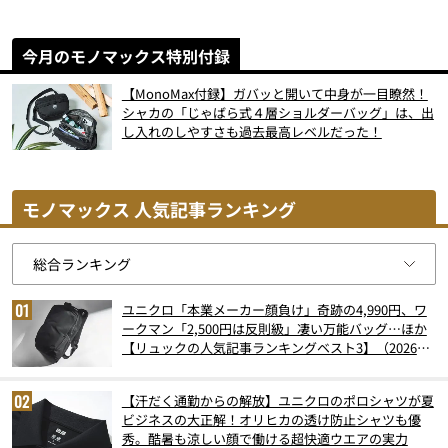
今月のモノマックス特別付録
【MonoMax付録】ガバッと開いて中身が一目瞭然！
シャカの「じゃばら式４層ショルダーバッグ」は、出
し入れのしやすさも過去最高レベルだった！
モノマックス 人気記事ランキング
ユニクロ「本業メーカー顔負け」奇跡の4,990円、ワ
ークマン「2,500円は反則級」凄い万能バッグ…ほか
【リュックの人気記事ランキングベスト3】（2026年
6月版）
【汗だく通勤からの解放】ユニクロのポロシャツが夏
ビジネスの大正解！オリヒカの透け防止シャツも優
秀。酷暑も涼しい顔で働ける超快適ウエアの実力