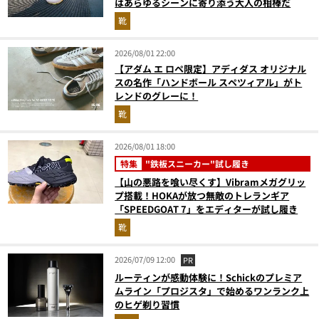
はあらゆるシーンに寄り添う大人の相棒だ
靴
2026/08/01 22:00
【アダム エ ロペ限定】アディダス オリジナル
スの名作「ハンドボール スペツィアル」がト
レンドのグレーに！
靴
2026/08/01 18:00
特集
"鉄板スニーカー"試し履き
【山の悪路を喰い尽くす】Vibramメガグリッ
プ搭載！HOKAが放つ無敵のトレランギア
「SPEEDGOAT 7」をエディターが試し履き
靴
2026/07/09 12:00
PR
ルーティンが感動体験に！Schickのプレミア
ムライン「プロジスタ」で始めるワンランク上
のヒゲ剃り習慣