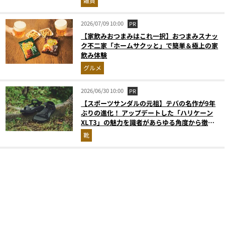
雑貨
2026/07/09 10:00
PR
【家飲みおつまみはこれ一択】おつまみスナッ
ク不二家「ホームサクッと」で簡単＆極上の家
飲み体験
グルメ
2026/06/30 10:00
PR
【スポーツサンダルの元祖】テバの名作が9年
ぶりの進化！ アップデートした「ハリケーン
XLT3」の魅力を識者があらゆる角度から徹底
解説！
靴