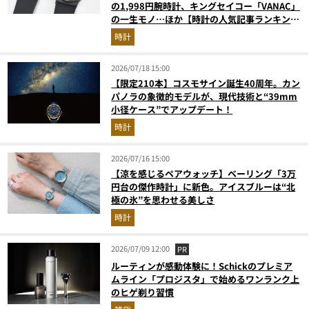
の1,998円腕時計、キングセイコー「VANAC」
の一生モノ…ほか【時計の人気記事ランキング
ベスト3】（2026年6月版）
時計
2026/07/18 15:00
【限定210本】コスモサイン誕生40周年。カン
パノラの象徴的モデルが、現代技術と“39mm
小径ケース”でアップデート！
時計
2026/07/16 15:00
【涼を感じるペアウォッチ】ベーリング「3万
円台の傑作時計」に新色。アイスブルーは“北
極の氷”を思わせる美しさ
時計
2026/07/09 12:00
PR
ルーティンが感動体験に！Schickのプレミア
ムライン「プロジスタ」で始めるワンランク上
のヒゲ剃り習慣