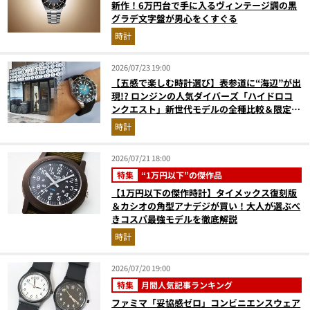
新作！6万円台で手に入るヴィンテージ調の黒
グラデ文字盤が男心をくすぐる
時計
2026/07/23 19:00
【五感で楽しむ時計選び】表参道に“海辺”が出
現!? ロンジンの人気ダイバーズ「ハイドロコ
ンクエスト」新世代モデルの全種比較＆限定品
が揃う激アツ空間へ！
時計
2026/07/21 18:00
特集
“1万円以下”の傑作品
【1万円以下の傑作時計】タイメックス復刻版
＆カシオの角型アナデジが買い！大人が選ぶべ
きコスパ最強モデルを徹底解説
時計
2026/07/20 19:00
特集
月間人気記事ランキング
ファミマ「妥協感ゼロ」コンビニエンスウェア