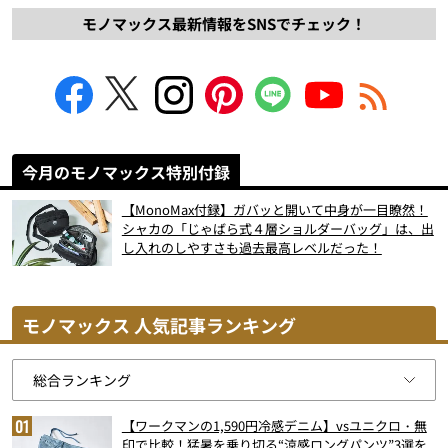
モノマックス最新情報をSNSでチェック！
今月のモノマックス特別付録
【MonoMax付録】ガバッと開いて中身が一目瞭然！
シャカの「じゃばら式４層ショルダーバッグ」は、出
し入れのしやすさも過去最高レベルだった！
モノマックス 人気記事ランキング
【ワークマンの1,590円冷感デニム】vsユニクロ・無
印で比較！猛暑を乗り切る“涼感ロングパンツ”3選を