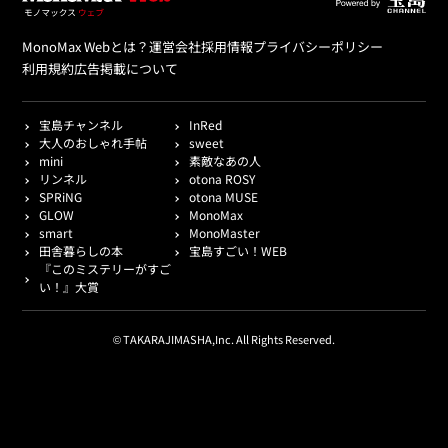
MonoMax Webとは？
運営会社
採用情報
プライバシーポリシー
利用規約
広告掲載について
宝島チャンネル
InRed
大人のおしゃれ手帖
sweet
mini
素敵なあの人
リンネル
otona ROSY
SPRiNG
otona MUSE
GLOW
MonoMax
smart
MonoMaster
田舎暮らしの本
宝島すごい！WEB
『このミステリーがすご
い！』大賞
© TAKARAJIMASHA,Inc. All Rights Reserved.