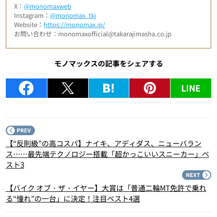
X：
@monomaxweb
Instagram：
@monomax_tkj
Website：
https://monomax.jp/
お問い合わせ：monomaxofficial@takarajimasha.co.jp
モノマックスの記事をシェアする
LINE
P
【“反則級”の高コスパ】ナイキ、アディダス、ニューバラン
ス……最先端テクノロジー搭載「超かっこいいスニーカー」ベ
スト3
N
【バイク オブ・ザ・イヤー】大賞は「普通二輪MT免許で乗れ
る“憧れ”の一台」に決定！注目ベスト4選