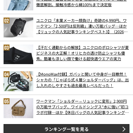
徹底解剖。接触冷感から綿100%まで決定版
ユニクロ「本業メーカー顔負け」奇跡の4,990円、ワ
ークマン「2,500円は反則級」凄い万能バッグ…ほか
【リュックの人気記事ランキングベスト3】（2026年
6月版）
【汗だく通勤からの解放】ユニクロのポロシャツが夏
ビジネスの大正解！オリヒカの透け防止シャツも優
秀。酷暑も涼しい顔で働ける超快適ウエアの実力
【MonoMax付録】ガバッと開いて中身が一目瞭然！
シャカの「じゃばら式４層ショルダーバッグ」は、出
し入れのしやすさも過去最高レベルだった！
ワークマン「ショルダー⇔リュックに変形」2,900円
の万能サブバッグ、ワイルドシングス“水に強い”初コ
ラボ付録…ほか【休日バッグの人気記事ランキングベ
スト3】（2026年6月版）
ランキング一覧を見る