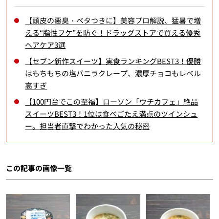
【頭皮の悪臭・ベタつきに】美容プロ解説、猛暑で増
える“脂性フケ”を防ぐ！ドラッグストアで買える優秀
ヘアケア3選
【セブン新作スイーツ】実食ランキングBEST3！優勝
はもちもちの塩バニラクレープ、濃厚チョコもレベル
高すぎ
【100円台でこの至福】ローソン「ウチカフェ」絶品
スイーツBEST3！1位は食べごたえ満点のツインシュ
ー。担当者直撃でわかった人気の秘密
この記事の画像一覧