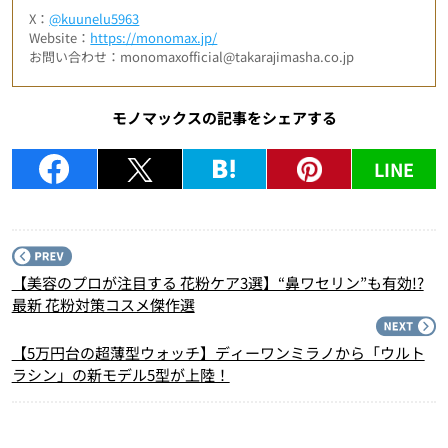
X：
@kuunelu5963
Website：
https://monomax.jp/
お問い合わせ：monomaxofficial@takarajimasha.co.jp
モノマックスの記事をシェアする
LINE
P
【美容のプロが注目する 花粉ケア3選】“鼻ワセリン”も有効!?
最新 花粉対策コスメ傑作選
N
【5万円台の超薄型ウォッチ】ディーワンミラノから「ウルト
ラシン」の新モデル5型が上陸！