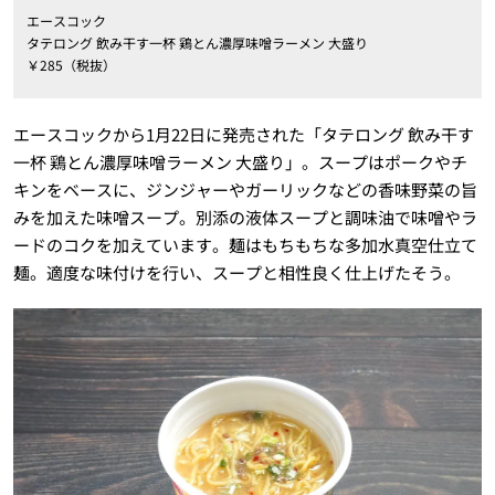
エースコック
タテロング 飲み干す一杯 鶏とん濃厚味噌ラーメン 大盛り
￥285（税抜）
エースコックから1月22日に発売された「タテロング 飲み干す
一杯 鶏とん濃厚味噌ラーメン 大盛り」。スープはポークやチ
キンをベースに、ジンジャーやガーリックなどの香味野菜の旨
みを加えた味噌スープ。別添の液体スープと調味油で味噌やラ
ードのコクを加えています。麺はもちもちな多加水真空仕立て
麺。適度な味付けを行い、スープと相性良く仕上げたそう。