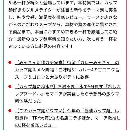
める一杯が続々と登場しています。本特集では、カップ
麺好きのグルメライターが注目の新作をテーマ別に実食
し、味や食感、満足度を徹底レビュー。ラーメン店さな
がらのこだわりスープから、具材や麺の進化に驚かされ
る商品まで、本当におすすめできる一杯を厳選してご紹
介！最新のカップ麺事情を知りたい方、次に買う一杯を
迷っている方に必見の内容です！
【みそきん新作ガチ実食】待望「カレーみそきん」の
カップ麺＆メシ降臨！白味噌6：カレー4の甘口コク旨
スープ＆ゴロッと大ぶりポテトに歓喜
【カップ麺に冷水!?】お湯不要！水で5分戻す「冷しカ
ップヌードル」をマニアが実食したら予想外の激ウマ
新体験だった
【このカップ麺がウマい】今年の「醤油カップ麺」は
超豊作！TRY大賞1位の名店コラボほか、マニア激推し
の3杯を徹底レビュー