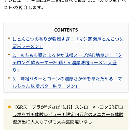
スト3を紹介します。
CONTENTS
1. とんこつの香りが強烈すぎ！「マジ盛 濃厚とんこつ久
留米ラーメン」
2. もちもち麺とまろやか味噌スープが心地良い！「タ
テロング 飲み干す一杯 鶏とん濃厚味噌ラーメン 大盛
り」
3. 味噌バターとコーンの濃厚さが体をあたためる「マ
ルちゃん 味噌バター味ラーメン」
【GRスープラが“〆さば”に!?】スシロー×トヨタGR初コ
ラボをガチ体験レビュー！限定14万台のミニカー＆体験
型演出に大人も子供も大興奮間違いなし