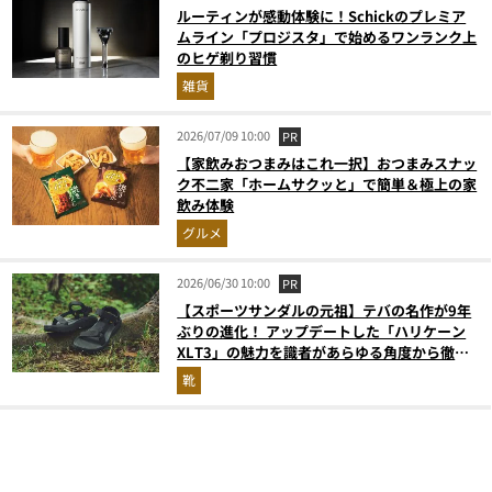
ルーティンが感動体験に！Schickのプレミア
ムライン「プロジスタ」で始めるワンランク上
のヒゲ剃り習慣
雑貨
2026/07/09 10:00
PR
【家飲みおつまみはこれ一択】おつまみスナッ
ク不二家「ホームサクッと」で簡単＆極上の家
飲み体験
グルメ
2026/06/30 10:00
PR
【スポーツサンダルの元祖】テバの名作が9年
ぶりの進化！ アップデートした「ハリケーン
XLT3」の魅力を識者があらゆる角度から徹底
解説！
靴