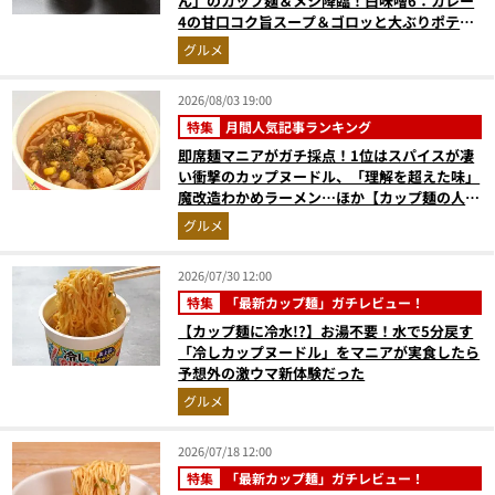
ん」のカップ麺＆メシ降臨！白味噌6：カレー
4の甘口コク旨スープ＆ゴロッと大ぶりポテト
に歓喜
グルメ
2026/08/03 19:00
特集
月間人気記事ランキング
即席麺マニアがガチ採点！1位はスパイスが凄
い衝撃のカップヌードル、「理解を超えた味」
魔改造わかめラーメン…ほか【カップ麺の人気
記事ランキングベスト3】（2026年6月版）
グルメ
2026/07/30 12:00
特集
「最新カップ麺」ガチレビュー！
【カップ麺に冷水!?】お湯不要！水で5分戻す
「冷しカップヌードル」をマニアが実食したら
予想外の激ウマ新体験だった
グルメ
2026/07/18 12:00
特集
「最新カップ麺」ガチレビュー！