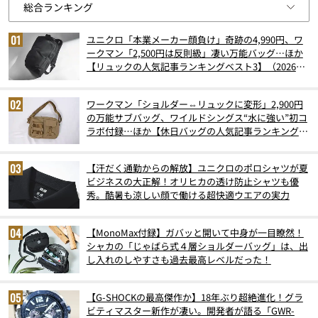
ユニクロ「本業メーカー顔負け」奇跡の4,990円、ワ
ークマン「2,500円は反則級」凄い万能バッグ…ほか
【リュックの人気記事ランキングベスト3】（2026年
6月版）
ワークマン「ショルダー⇔リュックに変形」2,900円
の万能サブバッグ、ワイルドシングス“水に強い”初コ
ラボ付録…ほか【休日バッグの人気記事ランキングベ
スト3】（2026年6月版）
【汗だく通勤からの解放】ユニクロのポロシャツが夏
ビジネスの大正解！オリヒカの透け防止シャツも優
秀。酷暑も涼しい顔で働ける超快適ウエアの実力
【MonoMax付録】ガバッと開いて中身が一目瞭然！
シャカの「じゃばら式４層ショルダーバッグ」は、出
し入れのしやすさも過去最高レベルだった！
【G-SHOCKの最高傑作か】18年ぶり超絶進化！グラ
ビティマスター新作が凄い。開発者が語る「GWR-