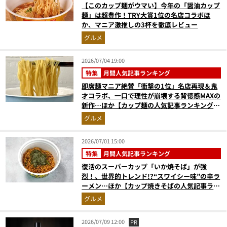
【このカップ麺がウマい】今年の「醤油カップ
麺」は超豊作！TRY大賞1位の名店コラボほ
か、マニア激推しの3杯を徹底レビュー
グルメ
2026/07/04 19:00
特集
月間人気記事ランキング
即席麺マニア絶賛「衝撃の1位」名店再現＆鬼
才コラボ、一口で理性が崩壊する背徳感MAXの
新作…ほか【カップ麺の人気記事ランキングベ
スト3】（2026年5月版）
グルメ
2026/07/01 15:00
特集
月間人気記事ランキング
復活のスーパーカップ「いか焼そば」が強
烈！、世界的トレンド!?“スワイシー味”の辛ラ
ーメン…ほか【カップ焼きそばの人気記事ラン
キングベスト3】（2026年5月版）
グルメ
2026/07/09 12:00
PR