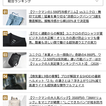
【ワークマンの1,590円冷感デニム】vsユニクロ・無
印で比較！猛暑を乗り切る“涼感ロングパンツ”3選を
徹底解剖。接触冷感から綿100%まで決定版
【汗だく通勤からの解放】ユニクロのポロシャツが夏
ビジネスの大正解！オリヒカの透け防止シャツも優
秀。酷暑も涼しい顔で働ける超快適ウエアの実力
ユニクロ「本業メーカー顔負け」奇跡の4,990円、ワ
ークマン「2,500円は反則級」凄い万能バッグ…ほか
【リュックの人気記事ランキングベスト3】（2026年
6月版）
【換気量1.9倍の衝撃】プロが解説するSHOEIの最新
ヘルメット「Z-9」の凄さとは？浮き上がり13%減で
高速ライドも超快適な傑作フルフェイス
【ワークマンの大人気バッグ】3500円の「3WAYリュ
ック」をマニアが絶賛！“しごできカバン”が撥水防汚