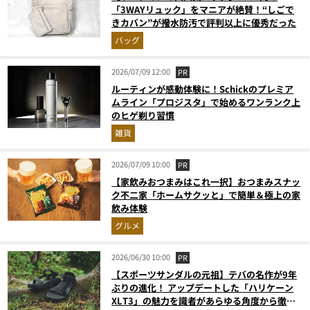
「3WAYリュック」をマニアが絶賛！“しごで
きカバン”が撥水防汚で評判以上に優秀だった
バッグ
2026/07/09 12:00
PR
ルーティンが感動体験に！Schickのプレミア
ムライン「プロジスタ」で始めるワンランク上
のヒゲ剃り習慣
雑貨
2026/07/09 10:00
PR
【家飲みおつまみはこれ一択】おつまみスナッ
ク不二家「ホームサクッと」で簡単＆極上の家
飲み体験
グルメ
2026/06/30 10:00
PR
【スポーツサンダルの元祖】テバの名作が9年
ぶりの進化！ アップデートした「ハリケーン
XLT3」の魅力を識者があらゆる角度から徹底