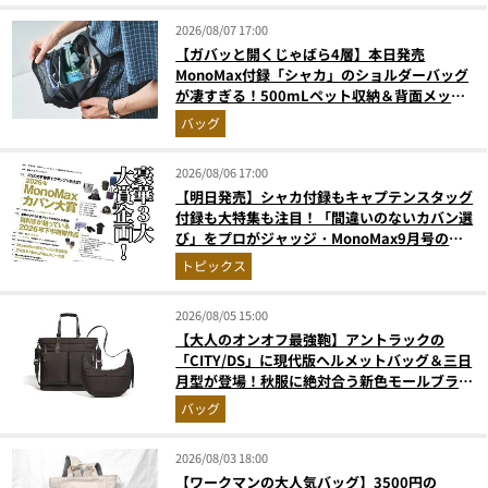
2026/08/07 17:00
【ガバッと開くじゃばら4層】本日発売
MonoMax付録「シャカ」のショルダーバッグ
が凄すぎる！500mLペット収納＆背面メッシ
ュでベタつかない
バッグ
2026/08/06 17:00
【明日発売】シャカ付録もキャプテンスタッグ
付録も大特集も注目！「間違いのないカバン選
び」をプロがジャッジ・MonoMax9月号の目
次を公開
トピックス
2026/08/05 15:00
【大人のオンオフ最強鞄】アントラックの
「CITY/DS」に現代版ヘルメットバッグ＆三日
月型が登場！秋服に絶対合う新色モールブラウ
ンが傑作
バッグ
2026/08/03 18:00
【ワークマンの大人気バッグ】3500円の