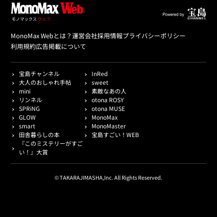
MonoMax Webとは？
運営会社
採用情報
プライバシーポリシー
利用規約
広告掲載について
宝島チャンネル
InRed
大人のおしゃれ手帖
sweet
mini
素敵なあの人
リンネル
otona ROSY
SPRiNG
otona MUSE
GLOW
MonoMax
smart
MonoMaster
田舎暮らしの本
宝島すごい！WEB
『このミステリーがすご
い！』大賞
© TAKARAJIMASHA,Inc. All Rights Reserved.