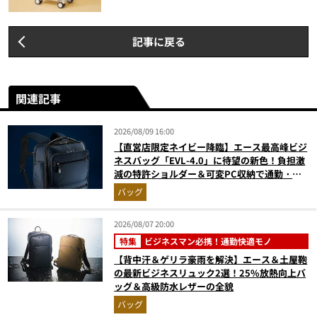
記事に戻る
関連記事
2026/08/09 16:00
【直営店限定ネイビー降臨】エース最高峰ビジ
ネスバッグ「EVL-4.0」に待望の新色！負担激
減の特許ショルダー＆可変PC収納で通勤・出
張が無敵に
バッグ
2026/08/07 20:00
特集
ビジネスマン必携！通勤快適モノ
【背中汗＆ゲリラ豪雨を解決】エース＆土屋鞄
の最新ビジネスリュック2選！25%放熱向上バ
ッグ＆高級防水レザーの全貌
バッグ