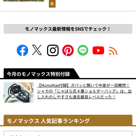
解説！
靴
モノマックス最新情報をSNSでチェック！
今月のモノマックス特別付録
【MonoMax付録】ガバッと開いて中身が一目瞭然！
シャカの「じゃばら式４層ショルダーバッグ」は、出
し入れのしやすさも過去最高レベルだった！
モノマックス 人気記事ランキング