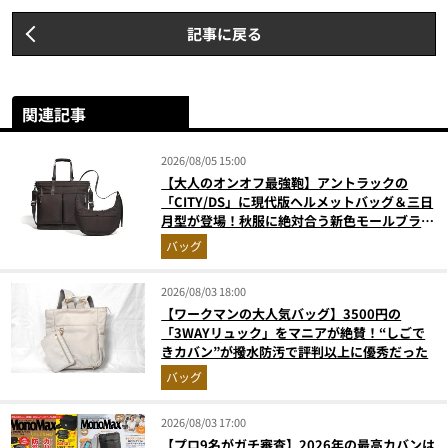
記事に戻る
関連記事
2026/08/05 15:00
【大人のオンオフ最強鞄】アントラックの
「CITY/DS」に現代版ヘルメットバッグ＆三日
月型が登場！秋服に絶対合う新色モールブラウ
ンが傑作
バッグ
2026/08/03 18:00
【ワークマンの大人気バッグ】3500円の
「3WAYリュック」をマニアが絶賛！“しごで
きカバン”が撥水防汚で評判以上に優秀だった
バッグ
2026/08/03 17:00
【プロ9名がガチ審査】2026年の最高カバンは