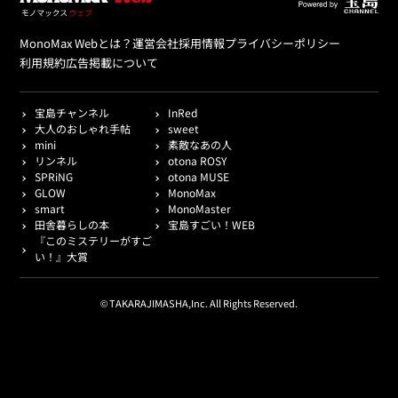
MonoMax Webとは？
運営会社
採用情報
プライバシーポリシー
利用規約
広告掲載について
宝島チャンネル
InRed
大人のおしゃれ手帖
sweet
mini
素敵なあの人
リンネル
otona ROSY
SPRiNG
otona MUSE
GLOW
MonoMax
smart
MonoMaster
田舎暮らしの本
宝島すごい！WEB
『このミステリーがすご
い！』大賞
© TAKARAJIMASHA,Inc. All Rights Reserved.