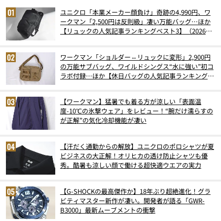
ユニクロ「本業メーカー顔負け」奇跡の4,990円、ワ
ークマン「2,500円は反則級」凄い万能バッグ…ほか
【リュックの人気記事ランキングベスト3】（2026年
6月版）
ワークマン「ショルダー⇔リュックに変形」2,900円
の万能サブバッグ、ワイルドシングス“水に強い”初コ
ラボ付録…ほか【休日バッグの人気記事ランキングベ
スト3】（2026年6月版）
【ワークマン】猛暑でも着る方が涼しい「表面温
度-10℃の氷撃ウェア」をレビュー！“腕だけ濡らすの
が正解”の気化冷却機能が凄い
【汗だく通勤からの解放】ユニクロのポロシャツが夏
ビジネスの大正解！オリヒカの透け防止シャツも優
秀。酷暑も涼しい顔で働ける超快適ウエアの実力
【G-SHOCKの最高傑作か】18年ぶり超絶進化！グラ
ビティマスター新作が凄い。開発者が語る「GWR-
B3000」最新ムーブメントの衝撃