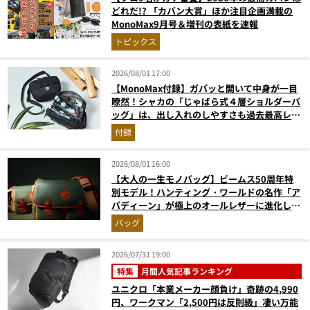
どれだ!? 「カバン大賞」ほか注目企画満載の
MonoMax9月号＆増刊の表紙を速報
トピックス
2026/08/01 17:00
【MonoMax付録】ガバッと開いて中身が一目
瞭然！シャカの「じゃばら式４層ショルダーバ
ッグ」は、出し入れのしやすさも過去最高レベ
ルだった！
付録
2026/08/01 16:00
【大人の一生モノバッグ】ビームス50周年特
別モデル！ハンティング・ワールドの名作「ア
バディーン」が極上のオールレザーに進化して
登場
バッグ
2026/07/31 19:00
特集
月間人気記事ランキング
ユニクロ「本業メーカー顔負け」奇跡の4,990
円、ワークマン「2,500円は反則級」凄い万能