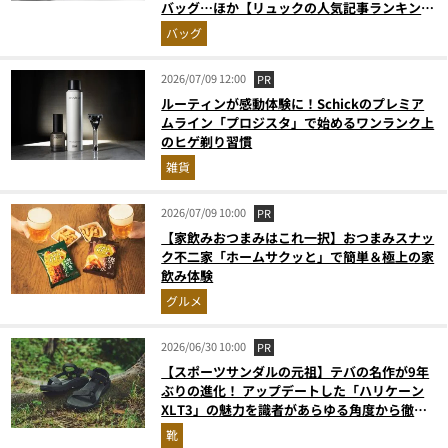
バッグ…ほか【リュックの人気記事ランキング
ベスト3】（2026年6月版）
バッグ
2026/07/09 12:00
PR
ルーティンが感動体験に！Schickのプレミア
ムライン「プロジスタ」で始めるワンランク上
のヒゲ剃り習慣
雑貨
2026/07/09 10:00
PR
【家飲みおつまみはこれ一択】おつまみスナッ
ク不二家「ホームサクッと」で簡単＆極上の家
飲み体験
グルメ
2026/06/30 10:00
PR
【スポーツサンダルの元祖】テバの名作が9年
ぶりの進化！ アップデートした「ハリケーン
XLT3」の魅力を識者があらゆる角度から徹底
解説！
靴