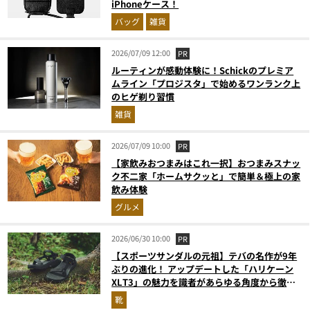
iPhoneケース！
バッグ
雑貨
2026/07/09 12:00
PR
ルーティンが感動体験に！Schickのプレミア
ムライン「プロジスタ」で始めるワンランク上
のヒゲ剃り習慣
雑貨
2026/07/09 10:00
PR
【家飲みおつまみはこれ一択】おつまみスナッ
ク不二家「ホームサクッと」で簡単＆極上の家
飲み体験
グルメ
2026/06/30 10:00
PR
【スポーツサンダルの元祖】テバの名作が9年
ぶりの進化！ アップデートした「ハリケーン
XLT3」の魅力を識者があらゆる角度から徹底
解説！
靴