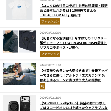
【ユニクロの注目コラボ】世界的建築家・隈研
吾と藤本壮介が参戦！1500円で買える
「PEACE FOR ALL」最新作
ファッション
2026/08/02 22:00
【街着になる空調服®】今季は幻のミリタリー
服がモチーフ！ LOWERCASE×URBSの最強ト
リプルコラボベストが進化
ファッション
2026/08/02 19:00
【仕事帰りのランから街歩きまで】最新アッパ
ーでさらに進化！アルトラ「エスカランテ 5」
はあらゆるシーンに寄り添う大人の相棒だ
靴
2026/08/02 15:00
【SOPHNET. × objcts.io】待望の初コラボモ
ノはスコーピオンロゴを纏ったウェアラブルな