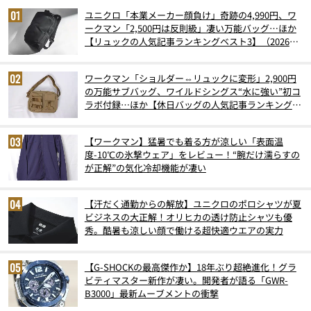
ユニクロ「本業メーカー顔負け」奇跡の4,990円、ワ
ークマン「2,500円は反則級」凄い万能バッグ…ほか
【リュックの人気記事ランキングベスト3】（2026年
6月版）
ワークマン「ショルダー⇔リュックに変形」2,900円
の万能サブバッグ、ワイルドシングス“水に強い”初コ
ラボ付録…ほか【休日バッグの人気記事ランキングベ
スト3】（2026年6月版）
【ワークマン】猛暑でも着る方が涼しい「表面温
度-10℃の氷撃ウェア」をレビュー！“腕だけ濡らすの
が正解”の気化冷却機能が凄い
【汗だく通勤からの解放】ユニクロのポロシャツが夏
ビジネスの大正解！オリヒカの透け防止シャツも優
秀。酷暑も涼しい顔で働ける超快適ウエアの実力
【G-SHOCKの最高傑作か】18年ぶり超絶進化！グラ
ビティマスター新作が凄い。開発者が語る「GWR-
B3000」最新ムーブメントの衝撃