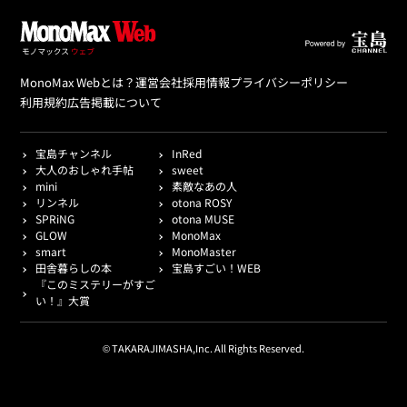
MonoMax Webとは？
運営会社
採用情報
プライバシーポリシー
利用規約
広告掲載について
宝島チャンネル
InRed
大人のおしゃれ手帖
sweet
mini
素敵なあの人
リンネル
otona ROSY
SPRiNG
otona MUSE
GLOW
MonoMax
smart
MonoMaster
田舎暮らしの本
宝島すごい！WEB
『このミステリーがすご
い！』大賞
© TAKARAJIMASHA,Inc. All Rights Reserved.