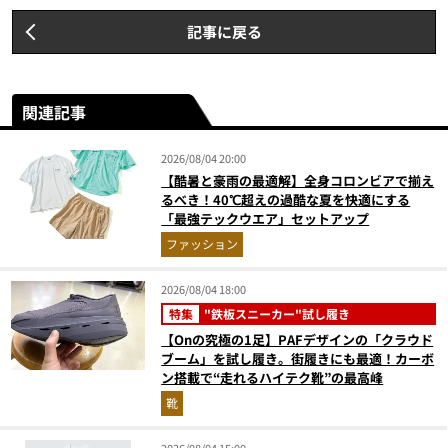
記事に戻る
関連記事
2026/08/04 20:00
【酷暑と豪雨の最適解】全身コロンビアで揃え
るべき！40℃超えの過酷な夏を快適にする
「最強テックウエア」セットアップ
ファッション
2026/08/04 18:00
特集
"鉄板スニーカー"試し履き
【Onの究極の1足】PAFデザインの「クラウド
ブーム」を試し履き。街履きにも最適！カーボ
ン搭載で“走れるハイテク靴”の最高峰
靴
2026/08/04 15:00