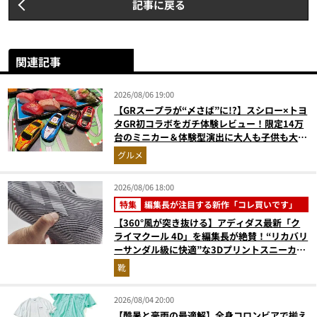
記事に戻る
関連記事
2026/08/06 19:00
【GRスープラが“〆さば”に!?】スシロー×トヨ
タGR初コラボをガチ体験レビュー！限定14万
台のミニカー＆体験型演出に大人も子供も大興
奮間違いなし
グルメ
2026/08/06 18:00
特集
編集長が注目する新作「コレ買いです」
【360°風が突き抜ける】アディダス最新「ク
ライマクール 4D」を編集長が絶賛！“リカバリ
ーサンダル級に快適”な3Dプリントスニーカー
『コレ買いです』Vol.173
靴
2026/08/04 20:00
【酷暑と豪雨の最適解】全身コロンビアで揃え