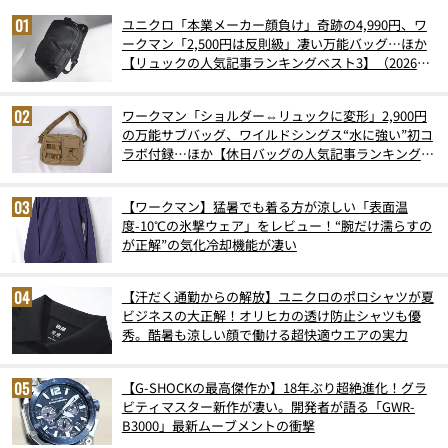
ユニクロ「本業メーカー顔負け」奇跡の4,990円、ワ
ークマン「2,500円は反則級」凄い万能バッグ…ほか
【リュックの人気記事ランキングベスト3】（2026年
6月版）
ワークマン「ショルダー⇔リュックに変形」2,900円
の万能サブバッグ、ワイルドシングス“水に強い”初コ
ラボ付録…ほか【休日バッグの人気記事ランキングベ
スト3】（2026年6月版）
【ワークマン】猛暑でも着る方が涼しい「表面温
度-10℃の氷撃ウェア」をレビュー！“腕だけ濡らすの
が正解”の気化冷却機能が凄い
【汗だく通勤からの解放】ユニクロのポロシャツが夏
ビジネスの大正解！オリヒカの透け防止シャツも優
秀。酷暑も涼しい顔で働ける超快適ウエアの実力
【G-SHOCKの最高傑作か】18年ぶり超絶進化！グラ
ビティマスター新作が凄い。開発者が語る「GWR-
B3000」最新ムーブメントの衝撃