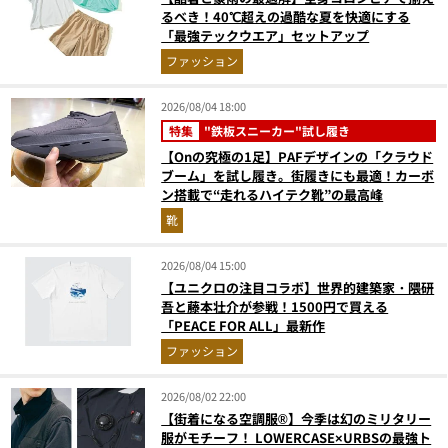
るべき！40℃超えの過酷な夏を快適にする
「最強テックウエア」セットアップ
ファッション
2026/08/04 18:00
特集
"鉄板スニーカー"試し履き
【Onの究極の1足】PAFデザインの「クラウド
ブーム」を試し履き。街履きにも最適！カーボ
ン搭載で“走れるハイテク靴”の最高峰
靴
2026/08/04 15:00
【ユニクロの注目コラボ】世界的建築家・隈研
吾と藤本壮介が参戦！1500円で買える
「PEACE FOR ALL」最新作
ファッション
2026/08/02 22:00
【街着になる空調服®】今季は幻のミリタリー
服がモチーフ！ LOWERCASE×URBSの最強ト