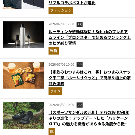
リプルコラボベストが進化
ファッション
2026/07/09 12:00
PR
ルーティンが感動体験に！Schickのプレミア
ムライン「プロジスタ」で始めるワンランク上
のヒゲ剃り習慣
雑貨
2026/07/09 10:00
PR
【家飲みおつまみはこれ一択】おつまみスナッ
ク不二家「ホームサクッと」で簡単＆極上の家
飲み体験
グルメ
2026/06/30 10:00
PR
【スポーツサンダルの元祖】テバの名作が9年
ぶりの進化！ アップデートした「ハリケーン
XLT3」の魅力を識者があらゆる角度から徹底
解説！
靴