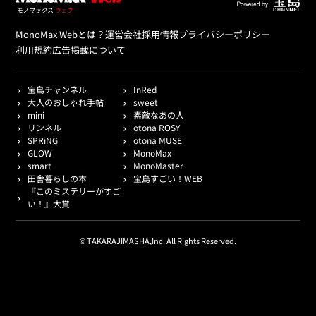
MonoMax Webとは？
運営会社
採用情報
プライバシーポリシー
利用規約
広告掲載について
宝島チャンネル
InRed
大人のおしゃれ手帖
sweet
mini
素敵なあの人
リンネル
otona ROSY
SPRiNG
otona MUSE
GLOW
MonoMax
smart
MonoMaster
田舎暮らしの本
宝島すごい！WEB
『このミステリーがすご
い！』大賞
© TAKARAJIMASHA,Inc. All Rights Reserved.