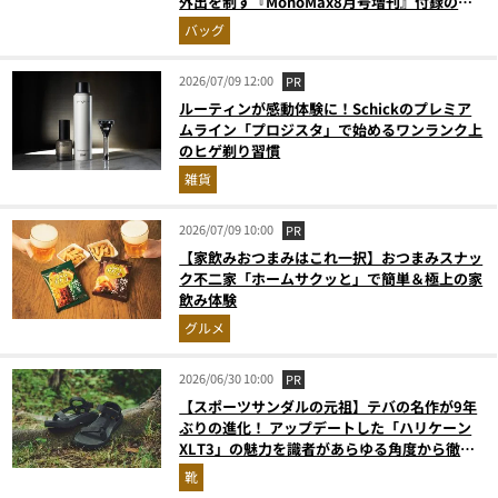
外出を制す『MonoMax8月号増刊』付録の実
力をスタイリストが徹底レポ
バッグ
2026/07/09 12:00
PR
ルーティンが感動体験に！Schickのプレミア
ムライン「プロジスタ」で始めるワンランク上
のヒゲ剃り習慣
雑貨
2026/07/09 10:00
PR
【家飲みおつまみはこれ一択】おつまみスナッ
ク不二家「ホームサクッと」で簡単＆極上の家
飲み体験
グルメ
2026/06/30 10:00
PR
【スポーツサンダルの元祖】テバの名作が9年
ぶりの進化！ アップデートした「ハリケーン
XLT3」の魅力を識者があらゆる角度から徹底
解説！
靴