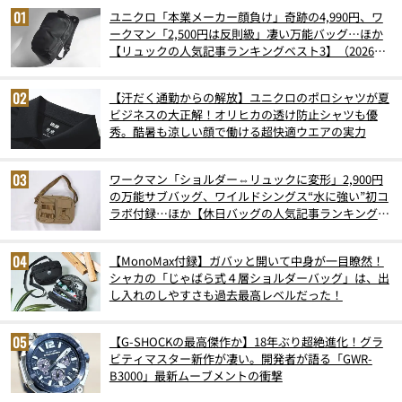
ユニクロ「本業メーカー顔負け」奇跡の4,990円、ワ
ークマン「2,500円は反則級」凄い万能バッグ…ほか
【リュックの人気記事ランキングベスト3】（2026年
6月版）
【汗だく通勤からの解放】ユニクロのポロシャツが夏
ビジネスの大正解！オリヒカの透け防止シャツも優
秀。酷暑も涼しい顔で働ける超快適ウエアの実力
ワークマン「ショルダー⇔リュックに変形」2,900円
の万能サブバッグ、ワイルドシングス“水に強い”初コ
ラボ付録…ほか【休日バッグの人気記事ランキングベ
スト3】（2026年6月版）
【MonoMax付録】ガバッと開いて中身が一目瞭然！
シャカの「じゃばら式４層ショルダーバッグ」は、出
し入れのしやすさも過去最高レベルだった！
【G-SHOCKの最高傑作か】18年ぶり超絶進化！グラ
ビティマスター新作が凄い。開発者が語る「GWR-
B3000」最新ムーブメントの衝撃