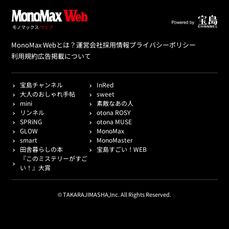
MonoMax Webとは？
運営会社
採用情報
プライバシーポリシー
利用規約
広告掲載について
宝島チャンネル
InRed
大人のおしゃれ手帖
sweet
mini
素敵なあの人
リンネル
otona ROSY
SPRiNG
otona MUSE
GLOW
MonoMax
smart
MonoMaster
田舎暮らしの本
宝島すごい！WEB
『このミステリーがすご
い！』大賞
© TAKARAJIMASHA,Inc. All Rights Reserved.