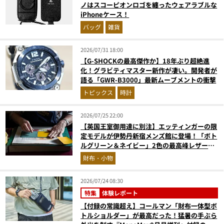
ノはスコーピオンロゴを纏ったウェアラブルな
iPhoneケース！
バッグ
雑貨
2026/07/31 18:00
【G-SHOCKの最高傑作か】18年ぶり超絶進
化！グラビティマスター新作が凄い。開発者が
語る「GWR-B3000」最新ムーブメントの衝撃
トピックス
時計
2026/07/25 22:00
【英国王室御用達に別注】エッティンガーの限
定モデルが伊勢丹新宿メンズ館に登場！「ボト
ルグリーン＆ネイビー」2色の最高峰レザーグ
ッズに注目
財布・小物
2026/07/24 08:30
特集
体験レポート
【付録の常識超え】コールマン「財布一体型ボ
トルショルダー」が最高だった！猛暑の手ぶら