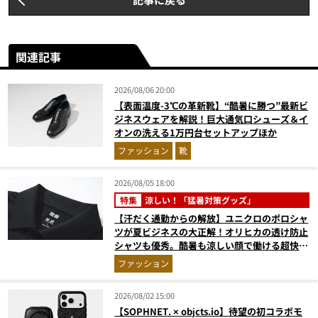
関連記事
2026/08/06 20:00
【表面温度-3℃の革新靴】“酷暑に勝つ”最新ビ
ジネスウェアを解説！巨大通気口シューズ＆イ
オンの洗える1万円台セットアップほか
ファッション
靴
2026/08/05 18:00
特集
涼しい！「猛暑対策グッズ」
【汗だく通勤からの解放】ユニクロのポロシャ
ツが夏ビジネスの大正解！オリヒカの透け防止
シャツも優秀。酷暑も涼しい顔で働ける超快適
ウエアの実力
ファッション
2026/08/02 15:00
【SOPHNET. × objcts.io】待望の初コラボモ