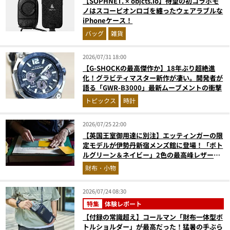
【SOPHNET. × objcts.io】待望の初コラボモ
ノはスコーピオンロゴを纏ったウェアラブルな
iPhoneケース！
バッグ
雑貨
2026/07/31 18:00
【G-SHOCKの最高傑作か】18年ぶり超絶進
化！グラビティマスター新作が凄い。開発者が
語る「GWR-B3000」最新ムーブメントの衝撃
トピックス
時計
2026/07/25 22:00
【英国王室御用達に別注】エッティンガーの限
定モデルが伊勢丹新宿メンズ館に登場！「ボト
ルグリーン＆ネイビー」2色の最高峰レザーグ
ッズに注目
財布・小物
2026/07/24 08:30
特集
体験レポート
【付録の常識超え】コールマン「財布一体型ボ
トルショルダー」が最高だった！猛暑の手ぶら