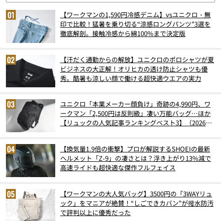
【ワークマンの1,590円冷感デニム】vsユニクロ・無
印で比較！猛暑を乗り切る“涼感ロングパンツ”3選を
徹底解剖。接触冷感から綿100%まで決定版
【汗だく通勤からの解放】ユニクロのポロシャツが夏
ビジネスの大正解！オリヒカの透け防止シャツも優
秀。酷暑も涼しい顔で働ける超快適ウエアの実力
ユニクロ「本業メーカー顔負け」奇跡の4,990円、ワ
ークマン「2,500円は反則級」凄い万能バッグ…ほか
【リュックの人気記事ランキングベスト3】（2026年
6月版）
【換気量1.9倍の衝撃】プロが解説するSHOEIの最新
ヘルメット「Z-9」の凄さとは？浮き上がり13%減で
高速ライドも超快適な傑作フルフェイス
【ワークマンの大人気バッグ】3500円の「3WAYリュ
ック」をマニアが絶賛！“しごできカバン”が撥水防汚
で評判以上に優秀だった