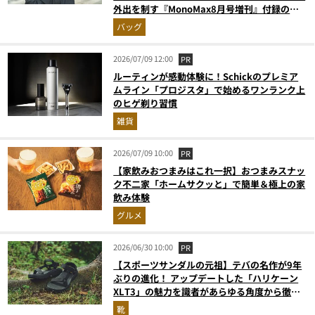
外出を制す『MonoMax8月号増刊』付録の実
力をスタイリストが徹底レポ
バッグ
2026/07/09 12:00
PR
ルーティンが感動体験に！Schickのプレミア
ムライン「プロジスタ」で始めるワンランク上
のヒゲ剃り習慣
雑貨
2026/07/09 10:00
PR
【家飲みおつまみはこれ一択】おつまみスナッ
ク不二家「ホームサクッと」で簡単＆極上の家
飲み体験
グルメ
2026/06/30 10:00
PR
【スポーツサンダルの元祖】テバの名作が9年
ぶりの進化！ アップデートした「ハリケーン
XLT3」の魅力を識者があらゆる角度から徹底
解説！
靴