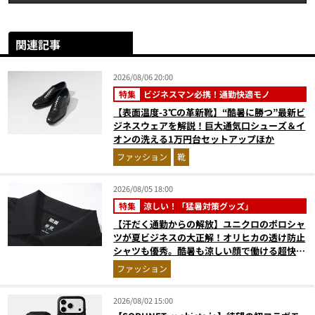
関連記事
2026/08/06 20:00
特集
ビジネスマン必携！通勤快適モノ
【表面温度-3℃の革新靴】“酷暑に勝つ”最新ビ
ジネスウェアを解説！巨大通気口シューズ＆イ
オンの洗える1万円台セットアップほか
ファッション
靴
2026/08/05 18:00
特集
涼しい！「猛暑対策グッズ」
【汗だく通勤からの解放】ユニクロのポロシャ
ツが夏ビジネスの大正解！オリヒカの透け防止
シャツも優秀。酷暑も涼しい顔で働ける超快適
ウエアの実力
ファッション
2026/08/02 15:00