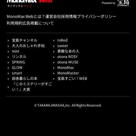
MonoMax Webとは？
運営会社
採用情報
プライバシーポリシー
利用規約
広告掲載について
宝島チャンネル
InRed
大人のおしゃれ手帖
sweet
mini
素敵なあの人
リンネル
otona ROSY
SPRiNG
otona MUSE
GLOW
MonoMax
smart
MonoMaster
田舎暮らしの本
宝島すごい！WEB
『このミステリーがすご
い！』大賞
© TAKARAJIMASHA,Inc. All Rights Reserved.