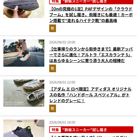
特集
"鉄板スニーカー"試し履き
【Onの究極の1足】PAFデザインの「クラウド
ブーム」を試し履き。街履きにも最適！カーボ
ン搭載で“走れるハイテク靴”の最高峰
靴
2026/08/02 19:00
【仕事帰りのランから街歩きまで】最新アッパ
ーでさらに進化！アルトラ「エスカランテ 5」
はあらゆるシーンに寄り添う大人の相棒だ
靴
2026/08/01 22:00
【アダム エ ロペ限定】アディダス オリジナル
スの名作「ハンドボール スペツィアル」がト
レンドのグレーに！
靴
2026/08/01 18:00
特集
"鉄板スニーカー"試し履き