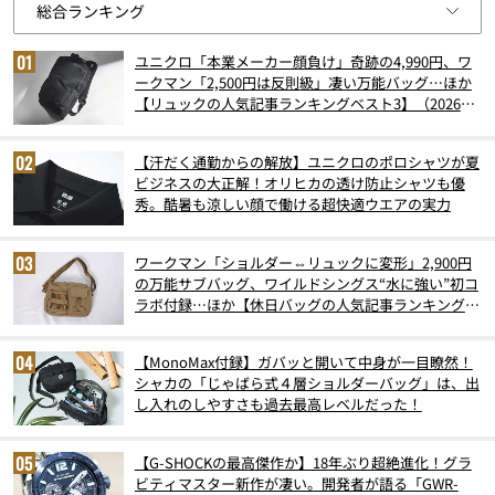
ユニクロ「本業メーカー顔負け」奇跡の4,990円、ワ
ークマン「2,500円は反則級」凄い万能バッグ…ほか
【リュックの人気記事ランキングベスト3】（2026年
6月版）
【汗だく通勤からの解放】ユニクロのポロシャツが夏
ビジネスの大正解！オリヒカの透け防止シャツも優
秀。酷暑も涼しい顔で働ける超快適ウエアの実力
ワークマン「ショルダー⇔リュックに変形」2,900円
の万能サブバッグ、ワイルドシングス“水に強い”初コ
ラボ付録…ほか【休日バッグの人気記事ランキングベ
スト3】（2026年6月版）
【MonoMax付録】ガバッと開いて中身が一目瞭然！
シャカの「じゃばら式４層ショルダーバッグ」は、出
し入れのしやすさも過去最高レベルだった！
【G-SHOCKの最高傑作か】18年ぶり超絶進化！グラ
ビティマスター新作が凄い。開発者が語る「GWR-