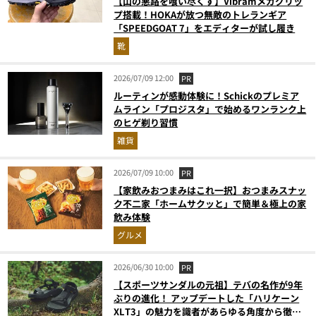
【山の悪路を喰い尽くす】Vibramメガグリッ
プ搭載！HOKAが放つ無敵のトレランギア
「SPEEDGOAT 7」をエディターが試し履き
靴
2026/07/09 12:00
PR
ルーティンが感動体験に！Schickのプレミア
ムライン「プロジスタ」で始めるワンランク上
のヒゲ剃り習慣
雑貨
2026/07/09 10:00
PR
【家飲みおつまみはこれ一択】おつまみスナッ
ク不二家「ホームサクッと」で簡単＆極上の家
飲み体験
グルメ
2026/06/30 10:00
PR
【スポーツサンダルの元祖】テバの名作が9年
ぶりの進化！ アップデートした「ハリケーン
XLT3」の魅力を識者があらゆる角度から徹底