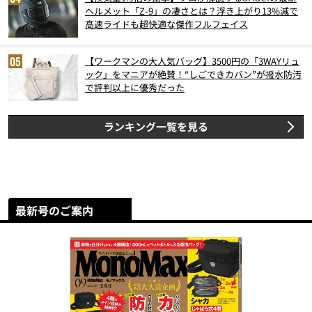
ヘルメット「Z-9」の凄さとは？浮き上がり13%減で
高速ライドも超快適な傑作フルフェイス
【ワークマンの大人気バッグ】3500円の「3WAYリュ
ック」をマニアが絶賛！“しごできカバン”が撥水防汚
で評判以上に優秀だった
ランキング一覧を見る
最新号のご案内