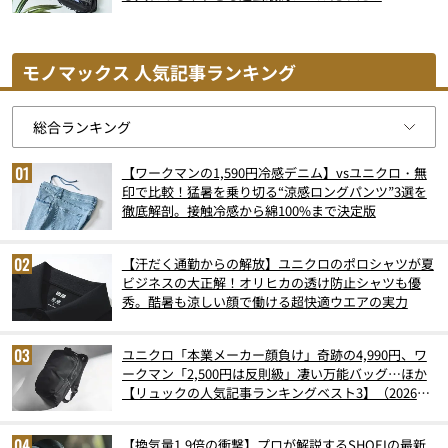
モノマックス 人気記事ランキング
【ワークマンの1,590円冷感デニム】vsユニクロ・無
印で比較！猛暑を乗り切る“涼感ロングパンツ”3選を
徹底解剖。接触冷感から綿100%まで決定版
【汗だく通勤からの解放】ユニクロのポロシャツが夏
ビジネスの大正解！オリヒカの透け防止シャツも優
秀。酷暑も涼しい顔で働ける超快適ウエアの実力
ユニクロ「本業メーカー顔負け」奇跡の4,990円、ワ
ークマン「2,500円は反則級」凄い万能バッグ…ほか
【リュックの人気記事ランキングベスト3】（2026年
6月版）
【換気量1.9倍の衝撃】プロが解説するSHOEIの最新