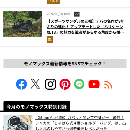
グルメ
2026/06/30 10:00
PR
【スポーツサンダルの元祖】テバの名作が9年
ぶりの進化！ アップデートした「ハリケーン
XLT3」の魅力を識者があらゆる角度から徹底
解説！
靴
モノマックス最新情報をSNSでチェック！
今月のモノマックス特別付録
【MonoMax付録】ガバッと開いて中身が一目瞭然！
シャカの「じゃばら式４層ショルダーバッグ」は、出
し入れのしやすさも過去最高レベルだった！