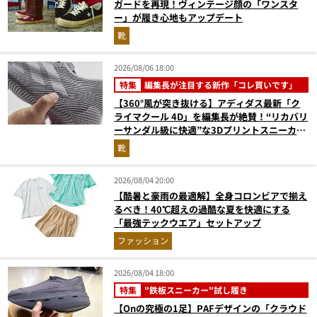
ガードを再現！ヴィンテージ顔の「ワンスタ
ー」が履き心地もアップデート
靴
2026/08/06 18:00
特集
編集長が注目する新作「コレ買いです」
【360°風が突き抜ける】アディダス最新「ク
ライマクール 4D」を編集長が絶賛！“リカバリ
ーサンダル級に快適”な3Dプリントスニーカー
『コレ買いです』Vol.173
靴
2026/08/04 20:00
【酷暑と豪雨の最適解】全身コロンビアで揃え
るべき！40℃超えの過酷な夏を快適にする
「最強テックウエア」セットアップ
ファッション
2026/08/04 18:00
特集
"鉄板スニーカー"試し履き
【Onの究極の1足】PAFデザインの「クラウド