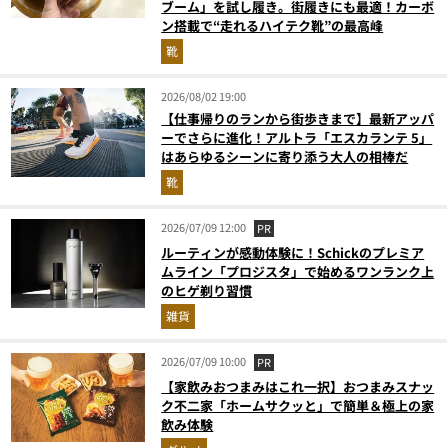
ブーム」を試し履き。街履きにも最適！カーボ
ン搭載で“走れるハイテク靴”の最高峰
靴
2026/08/02 19:00
【仕事帰りのランから街歩きまで】最新アッパ
ーでさらに進化！アルトラ「エスカランテ 5」
はあらゆるシーンに寄り添う大人の相棒だ
靴
2026/07/09 12:00
PR
ルーティンが感動体験に！Schickのプレミア
ムライン「プロジスタ」で始めるワンランク上
のヒゲ剃り習慣
雑貨
2026/07/09 10:00
PR
【家飲みおつまみはこれ一択】おつまみスナッ
ク不二家「ホームサクッと」で簡単＆極上の家
飲み体験