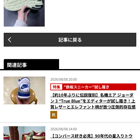
記事に戻る
関連記事
2026/08/08 20:00
特集
"鉄板スニーカー"試し履き
【約10年ぶりに伝説復刻】名機エア ジョーダ
ン 3 “True Blue”をエディターが試し履き！上
質レザーとエレファント柄が放つ圧倒的存在感
靴
2026/08/08 14:00
【コンバース好き必見】90年代の星入りトウ