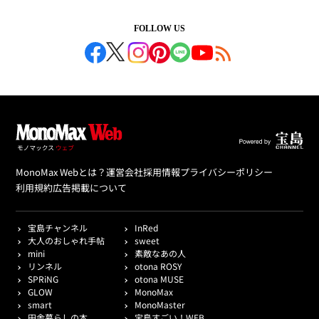
FOLLOW US
MonoMax Webとは？
運営会社
採用情報
プライバシーポリシー
利用規約
広告掲載について
宝島チャンネル
InRed
大人のおしゃれ手帖
sweet
mini
素敵なあの人
リンネル
otona ROSY
SPRiNG
otona MUSE
GLOW
MonoMax
smart
MonoMaster
田舎暮らしの本
宝島すごい！WEB