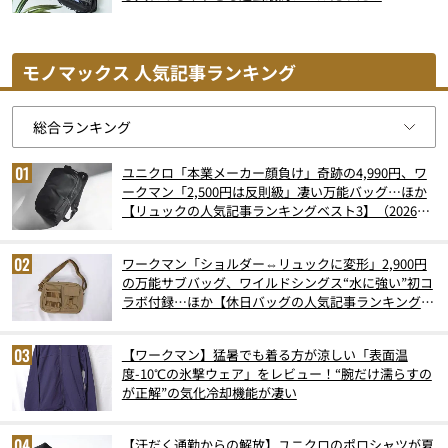
モノマックス 人気記事ランキング
ユニクロ「本業メーカー顔負け」奇跡の4,990円、ワ
ークマン「2,500円は反則級」凄い万能バッグ…ほか
【リュックの人気記事ランキングベスト3】（2026年
6月版）
ワークマン「ショルダー⇔リュックに変形」2,900円
の万能サブバッグ、ワイルドシングス“水に強い”初コ
ラボ付録…ほか【休日バッグの人気記事ランキングベ
スト3】（2026年6月版）
【ワークマン】猛暑でも着る方が涼しい「表面温
度-10℃の氷撃ウェア」をレビュー！“腕だけ濡らすの
が正解”の気化冷却機能が凄い
【汗だく通勤からの解放】ユニクロのポロシャツが夏