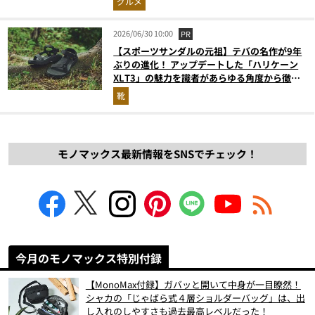
グルメ
2026/06/30 10:00
PR
【スポーツサンダルの元祖】テバの名作が9年
ぶりの進化！ アップデートした「ハリケーン
XLT3」の魅力を識者があらゆる角度から徹底
解説！
靴
モノマックス最新情報をSNSでチェック！
今月のモノマックス特別付録
【MonoMax付録】ガバッと開いて中身が一目瞭然！
シャカの「じゃばら式４層ショルダーバッグ」は、出
し入れのしやすさも過去最高レベルだった！