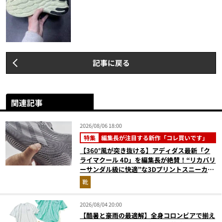
記事に戻る
関連記事
2026/08/06 18:00
特集
編集長が注目する新作「コレ買いです」
【360°風が突き抜ける】アディダス最新「ク
ライマクール 4D」を編集長が絶賛！“リカバリ
ーサンダル級に快適”な3Dプリントスニーカー
『コレ買いです』Vol.173
靴
2026/08/04 20:00
【酷暑と豪雨の最適解】全身コロンビアで揃え