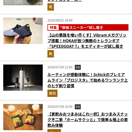
靴
2026/08/01 18:00
特集
"鉄板スニーカー"試し履き
【山の悪路を喰い尽くす】Vibramメガグリッ
プ搭載！HOKAが放つ無敵のトレランギア
「SPEEDGOAT 7」をエディターが試し履き
靴
2026/07/09 12:00
PR
ルーティンが感動体験に！Schickのプレミア
ムライン「プロジスタ」で始めるワンランク上
のヒゲ剃り習慣
雑貨
2026/07/09 10:00
PR
【家飲みおつまみはこれ一択】おつまみスナッ
ク不二家「ホームサクッと」で簡単＆極上の家
飲み体験