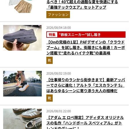
るべき！40℃超えの過酷な夏を快適にする
「最強テックウエア」セットアップ
ファッション
2026/08/04 18:00
特集
"鉄板スニーカー"試し履き
【Onの究極の1足】PAFデザインの「クラウド
ブーム」を試し履き。街履きにも最適！カーボ
ン搭載で“走れるハイテク靴”の最高峰
靴
2026/08/02 19:00
【仕事帰りのランから街歩きまで】最新アッパ
ーでさらに進化！アルトラ「エスカランテ 5」
はあらゆるシーンに寄り添う大人の相棒だ
靴
2026/08/01 22:00
【アダム エ ロペ限定】アディダス オリジナル
スの名作「ハンドボール スペツィアル」がト
レンドのグレーに！