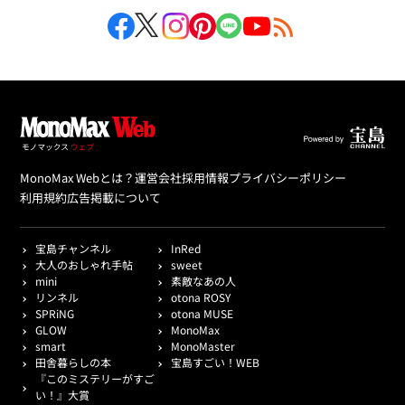
MonoMax Webとは？
運営会社
採用情報
プライバシーポリシー
利用規約
広告掲載について
宝島チャンネル
InRed
大人のおしゃれ手帖
sweet
mini
素敵なあの人
リンネル
otona ROSY
SPRiNG
otona MUSE
GLOW
MonoMax
smart
MonoMaster
田舎暮らしの本
宝島すごい！WEB
『このミステリーがすご
い！』大賞