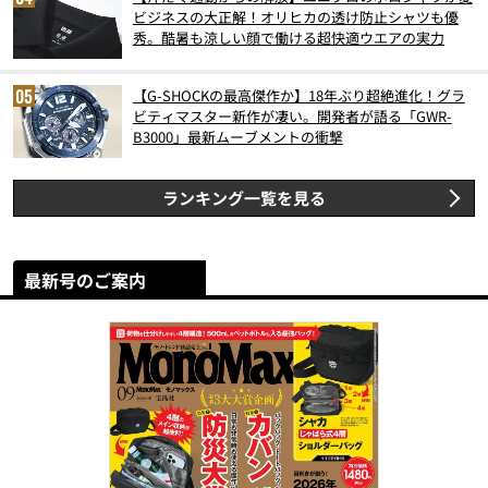
ビジネスの大正解！オリヒカの透け防止シャツも優
秀。酷暑も涼しい顔で働ける超快適ウエアの実力
【G-SHOCKの最高傑作か】18年ぶり超絶進化！グラ
ビティマスター新作が凄い。開発者が語る「GWR-
B3000」最新ムーブメントの衝撃
ランキング一覧を見る
最新号のご案内