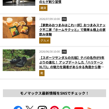
のヒゲ剃り習慣
雑貨
2026/07/09 10:00
PR
【家飲みおつまみはこれ一択】おつまみスナッ
ク不二家「ホームサクッと」で簡単＆極上の家
飲み体験
グルメ
2026/06/30 10:00
PR
【スポーツサンダルの元祖】テバの名作が9年
ぶりの進化！ アップデートした「ハリケーン
XLT3」の魅力を識者があらゆる角度から徹底
解説！
靴
モノマックス最新情報をSNSでチェック！