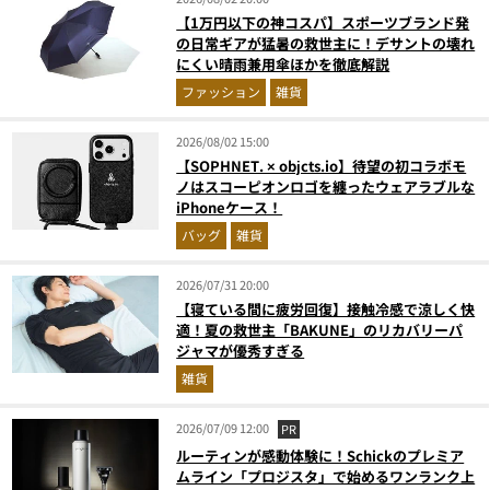
【1万円以下の神コスパ】スポーツブランド発
の日常ギアが猛暑の救世主に！デサントの壊れ
にくい晴雨兼用傘ほかを徹底解説
ファッション
雑貨
2026/08/02 15:00
【SOPHNET. × objcts.io】待望の初コラボモ
ノはスコーピオンロゴを纏ったウェアラブルな
iPhoneケース！
バッグ
雑貨
2026/07/31 20:00
【寝ている間に疲労回復】接触冷感で涼しく快
適！夏の救世主「BAKUNE」のリカバリーパ
ジャマが優秀すぎる
雑貨
2026/07/09 12:00
PR
ルーティンが感動体験に！Schickのプレミア
ムライン「プロジスタ」で始めるワンランク上