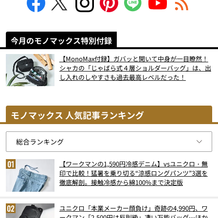
今月のモノマックス特別付録
【MonoMax付録】ガバッと開いて中身が一目瞭然！
シャカの「じゃばら式４層ショルダーバッグ」は、出
し入れのしやすさも過去最高レベルだった！
モノマックス 人気記事ランキング
【ワークマンの1,590円冷感デニム】vsユニクロ・無
印で比較！猛暑を乗り切る“涼感ロングパンツ”3選を
徹底解剖。接触冷感から綿100%まで決定版
ユニクロ「本業メーカー顔負け」奇跡の4,990円、ワ
ークマン「2,500円は反則級」凄い万能バッグ…ほか