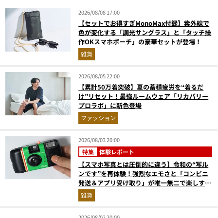
2026/08/08 17:00
【セットでお得すぎMonoMax付録】紫外線で
色が変化する「調光サングラス」と「タッチ操
作OKスマホポーチ」の豪華セットが登場！
雑貨
2026/08/05 22:00
【累計50万着突破】夏の蓄積疲労を“着るだ
け”リセット！最強ルームウェア「リカバリー
プロラボ」に新色登場
ファッション
2026/08/03 20:00
特集
体験レポート
【スマホ写真とは圧倒的に違う】令和の“写ル
ンです”を再体験！強烈なエモさと「コンビニ
発送＆アプリ受け取り」が唯一無二で楽しすぎ
た
雑貨
2026/08/02 20:00