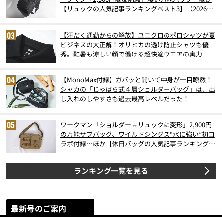
【リュックの人気記事ランキングベスト3】（2026年
6月版）
【汗だく通勤からの解放】ユニクロのポロシャツが夏
ビジネスの大正解！オリヒカの透け防止シャツも優
秀。酷暑も涼しい顔で働ける超快適ウエアの実力
【MonoMax付録】ガバッと開いて中身が一目瞭然！
シャカの「じゃばら式４層ショルダーバッグ」は、出
し入れのしやすさも過去最高レベルだった！
ワークマン「ショルダー⇔リュックに変形」2,900円
の万能サブバッグ、ワイルドシングス“水に強い”初コ
ラボ付録…ほか【休日バッグの人気記事ランキングベ
スト3】（2026年6月版）
ランキング一覧を見る
最新号のご案内