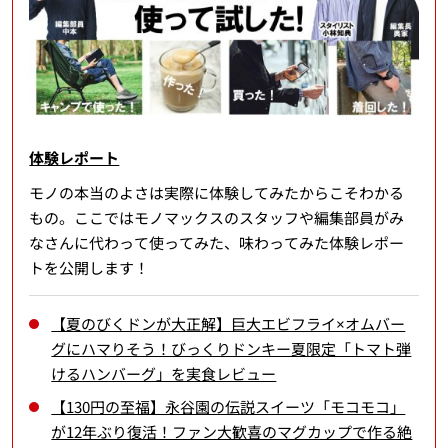
体験レポート
モノの本当のよさは実際に体験してみたからこそわかる
もの。ここではモノマックスのスタッフや編集部員がみ
なさんに代わって使ってみた、味わってみた体験レポー
トを公開します！
【夏のびくドンが大正解】巨大エビフライ×オムバー
グにハマりそう！びっくりドンキー夏限定「トマト弾
けるハンバーグ」を実食レビュー
【130円の至福】永谷園の伝説スイーツ「モコモコ」
が12年ぶり復活！ファン大歓喜のマグカップで作る絶