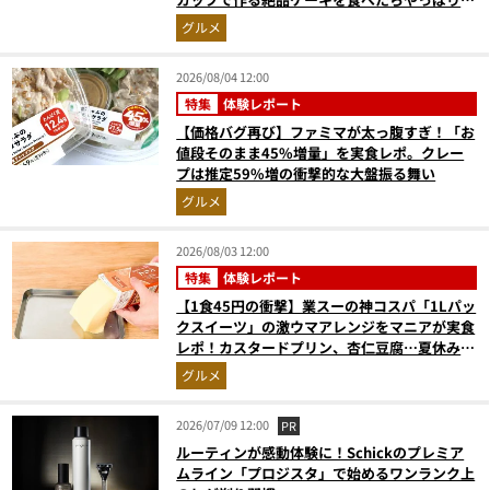
高にウマかった
グルメ
2026/08/04 12:00
特集
体験レポート
【価格バグ再び】ファミマが太っ腹すぎ！「お
値段そのまま45%増量」を実食レポ。クレー
プは推定59%増の衝撃的な大盤振る舞い
グルメ
2026/08/03 12:00
特集
体験レポート
【1食45円の衝撃】業スーの神コスパ「1Lパッ
クスイーツ」の激ウマアレンジをマニアが実食
レポ！カスタードプリン、杏仁豆腐…夏休みの
おやつに最強すぎた
グルメ
2026/07/09 12:00
PR
ルーティンが感動体験に！Schickのプレミア
ムライン「プロジスタ」で始めるワンランク上