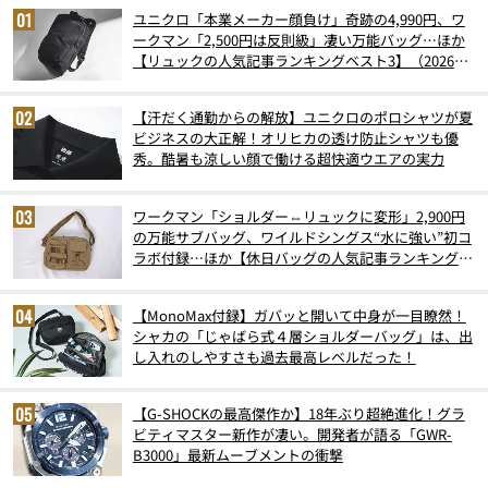
ユニクロ「本業メーカー顔負け」奇跡の4,990円、ワ
ークマン「2,500円は反則級」凄い万能バッグ…ほか
【リュックの人気記事ランキングベスト3】（2026年
6月版）
【汗だく通勤からの解放】ユニクロのポロシャツが夏
ビジネスの大正解！オリヒカの透け防止シャツも優
秀。酷暑も涼しい顔で働ける超快適ウエアの実力
ワークマン「ショルダー⇔リュックに変形」2,900円
の万能サブバッグ、ワイルドシングス“水に強い”初コ
ラボ付録…ほか【休日バッグの人気記事ランキングベ
スト3】（2026年6月版）
【MonoMax付録】ガバッと開いて中身が一目瞭然！
シャカの「じゃばら式４層ショルダーバッグ」は、出
し入れのしやすさも過去最高レベルだった！
【G-SHOCKの最高傑作か】18年ぶり超絶進化！グラ
ビティマスター新作が凄い。開発者が語る「GWR-
B3000」最新ムーブメントの衝撃