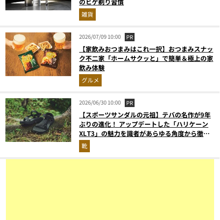
のヒゲ剃り習慣
雑貨
2026/07/09 10:00
PR
【家飲みおつまみはこれ一択】おつまみスナッ
ク不二家「ホームサクッと」で簡単＆極上の家
飲み体験
グルメ
2026/06/30 10:00
PR
【スポーツサンダルの元祖】テバの名作が9年
ぶりの進化！ アップデートした「ハリケーン
XLT3」の魅力を識者があらゆる角度から徹底
解説！
靴