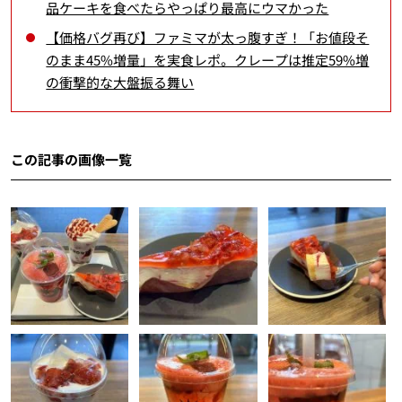
品ケーキを食べたらやっぱり最高にウマかった
【価格バグ再び】ファミマが太っ腹すぎ！「お値段そ
のまま45%増量」を実食レポ。クレープは推定59%増
の衝撃的な大盤振る舞い
この記事の画像一覧