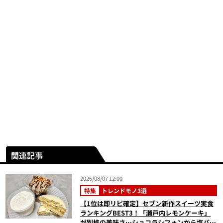
関連記事
2026/08/07 12:00
特集
トレンドモノ3選
【1位は即リピ確定】セブン新作スイーツ実食
ランキングBEST3！「瀬戸内レモンケーキ」
が別格の美味さ…ショコラシフォンから塩バニ