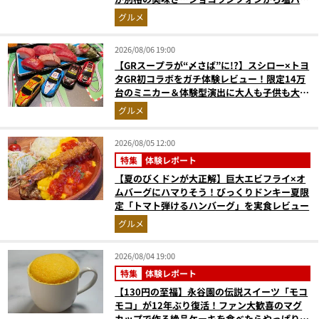
ラプリンまで本気レビュー
グルメ
2026/08/06 19:00
【GRスープラが“〆さば”に!?】スシロー×トヨ
タGR初コラボをガチ体験レビュー！限定14万
台のミニカー＆体験型演出に大人も子供も大興
奮間違いなし
グルメ
2026/08/05 12:00
特集
体験レポート
【夏のびくドンが大正解】巨大エビフライ×オ
ムバーグにハマりそう！びっくりドンキー夏限
定「トマト弾けるハンバーグ」を実食レビュー
グルメ
2026/08/04 19:00
特集
体験レポート
【130円の至福】永谷園の伝説スイーツ「モコ
モコ」が12年ぶり復活！ファン大歓喜のマグ
カップで作る絶品ケーキを食べたらやっぱり最