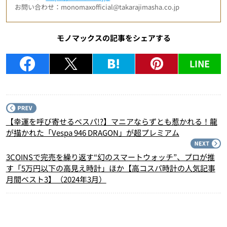
お問い合わせ：monomaxofficial@takarajimasha.co.jp
モノマックスの記事をシェアする
LINE
P
【幸運を呼び寄せるベスパ!?】マニアならずとも惹かれる！龍
が描かれた「Vespa 946 DRAGON」が超プレミアム
N
3COINSで完売を繰り返す“幻のスマートウォッチ”、プロが推
す「5万円以下の高見え時計」ほか【高コスパ時計の人気記事
月間ベスト3】（2024年3月）