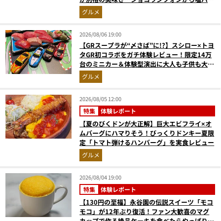
ラプリンまで本気レビュー
グルメ
2026/08/06 19:00
【GRスープラが“〆さば”に!?】スシロー×トヨ
タGR初コラボをガチ体験レビュー！限定14万
台のミニカー＆体験型演出に大人も子供も大興
奮間違いなし
グルメ
2026/08/05 12:00
特集
体験レポート
【夏のびくドンが大正解】巨大エビフライ×オ
ムバーグにハマりそう！びっくりドンキー夏限
定「トマト弾けるハンバーグ」を実食レビュー
グルメ
2026/08/04 19:00
特集
体験レポート
【130円の至福】永谷園の伝説スイーツ「モコ
モコ」が12年ぶり復活！ファン大歓喜のマグ
カップで作る絶品ケーキを食べたらやっぱり最