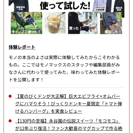
体験レポート
モノの本当のよさは実際に体験してみたからこそわかる
もの。ここではモノマックスのスタッフや編集部員がみ
なさんに代わって使ってみた、味わってみた体験レポー
トを公開します！
【夏のびくドンが大正解】巨大エビフライ×オムバー
グにハマりそう！びっくりドンキー夏限定「トマト弾
けるハンバーグ」を実食レビュー
【130円の至福】永谷園の伝説スイーツ「モコモコ」
が12年ぶり復活！ファン大歓喜のマグカップで作る絶