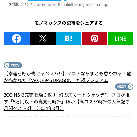
お問い合わせ：monomaxofficial@takarajimasha.co.jp
モノマックスの記事をシェアする
LINE
P
【幸運を呼び寄せるベスパ!?】マニアならずとも惹かれる！龍
が描かれた「Vespa 946 DRAGON」が超プレミアム
N
3COINSで完売を繰り返す“幻のスマートウォッチ”、プロが推
す「5万円以下の高見え時計」ほか【高コスパ時計の人気記事
月間ベスト3】（2024年3月）