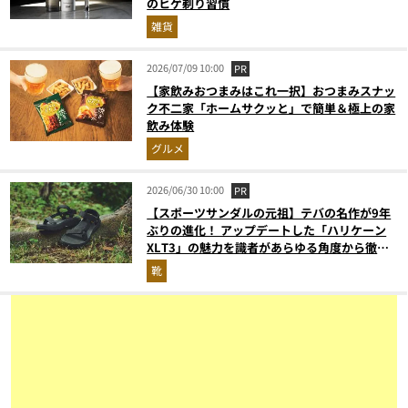
のヒゲ剃り習慣
雑貨
2026/07/09 10:00
PR
【家飲みおつまみはこれ一択】おつまみスナッ
ク不二家「ホームサクッと」で簡単＆極上の家
飲み体験
グルメ
2026/06/30 10:00
PR
【スポーツサンダルの元祖】テバの名作が9年
ぶりの進化！ アップデートした「ハリケーン
XLT3」の魅力を識者があらゆる角度から徹底
解説！
靴