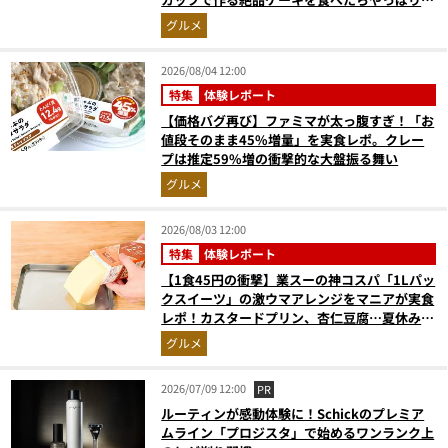
高にウマかった
グルメ
2026/08/04 12:00
特集
体験レポート
【価格バグ再び】ファミマが太っ腹すぎ！「お
値段そのまま45%増量」を実食レポ。クレー
プは推定59%増の衝撃的な大盤振る舞い
グルメ
2026/08/03 12:00
特集
体験レポート
【1食45円の衝撃】業スーの神コスパ「1Lパッ
クスイーツ」の激ウマアレンジをマニアが実食
レポ！カスタードプリン、杏仁豆腐…夏休みの
おやつに最強すぎた
グルメ
2026/07/09 12:00
PR
ルーティンが感動体験に！Schickのプレミア
ムライン「プロジスタ」で始めるワンランク上