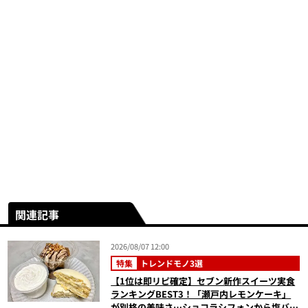
関連記事
2026/08/07 12:00
特集
トレンドモノ3選
【1位は即リピ確定】セブン新作スイーツ実食
ランキングBEST3！「瀬戸内レモンケーキ」
が別格の美味さ…ショコラシフォンから塩バニ