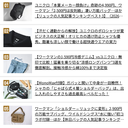
ユニクロ「本業メーカー顔負け」奇跡の4,990円、ワ
ークマン「2,500円は反則級」凄い万能バッグ…ほか
【リュックの人気記事ランキングベスト3】（2026年
6月版）
【汗だく通勤からの解放】ユニクロのポロシャツが夏
ビジネスの大正解！オリヒカの透け防止シャツも優
秀。酷暑も涼しい顔で働ける超快適ウエアの実力
【ワークマンの1,590円冷感デニム】vsユニクロ・無
印で比較！猛暑を乗り切る“涼感ロングパンツ”3選を
徹底解剖。接触冷感から綿100%まで決定版
【MonoMax付録】ガバッと開いて中身が一目瞭然！
シャカの「じゃばら式４層ショルダーバッグ」は、出
し入れのしやすさも過去最高レベルだった！
ワークマン「ショルダー⇔リュックに変形」2,900円
の万能サブバッグ、ワイルドシングス“水に強い”初コ
ラボ付録…ほか【休日バッグの人気記事ランキングベ
スト3】（2026年6月版）