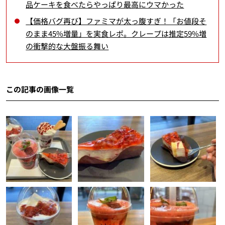
品ケーキを食べたらやっぱり最高にウマかった
【価格バグ再び】ファミマが太っ腹すぎ！「お値段そ
のまま45%増量」を実食レポ。クレープは推定59%増
の衝撃的な大盤振る舞い
この記事の画像一覧