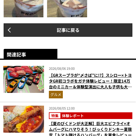
記事に戻る
関連記事
2026/08/06 19:00
【GRスープラが“〆さば”に!?】スシロー×トヨ
タGR初コラボをガチ体験レビュー！限定14万
台のミニカー＆体験型演出に大人も子供も大興
奮間違いなし
グルメ
2026/08/05 12:00
特集
体験レポート
【夏のびくドンが大正解】巨大エビフライ×オ
ムバーグにハマりそう！びっくりドンキー夏限
定「トマト弾けるハンバーグ」を実食レビュー