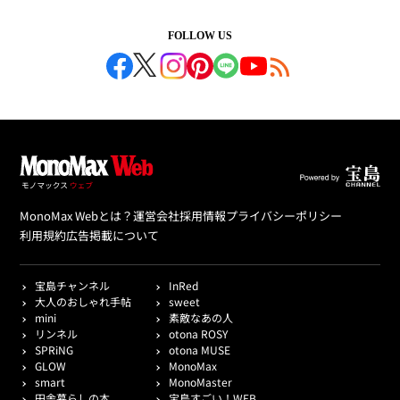
FOLLOW US
MonoMax Webとは？
運営会社
採用情報
プライバシーポリシー
利用規約
広告掲載について
宝島チャンネル
InRed
大人のおしゃれ手帖
sweet
mini
素敵なあの人
リンネル
otona ROSY
SPRiNG
otona MUSE
GLOW
MonoMax
smart
MonoMaster
田舎暮らしの本
宝島すごい！WEB