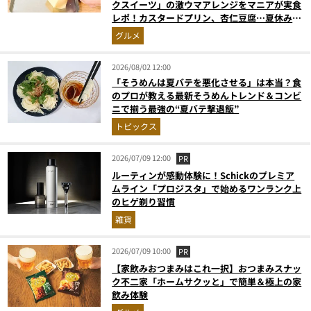
クスイーツ」の激ウマアレンジをマニアが実食
レポ！カスタードプリン、杏仁豆腐…夏休みの
おやつに最強すぎた
グルメ
2026/08/02 12:00
「そうめんは夏バテを悪化させる」は本当？食
のプロが教える最新そうめんトレンド＆コンビ
ニで揃う最強の“夏バテ撃退飯”
トピックス
2026/07/09 12:00
PR
ルーティンが感動体験に！Schickのプレミア
ムライン「プロジスタ」で始めるワンランク上
のヒゲ剃り習慣
雑貨
2026/07/09 10:00
PR
【家飲みおつまみはこれ一択】おつまみスナッ
ク不二家「ホームサクッと」で簡単＆極上の家
飲み体験