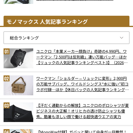
モノマックス 人気記事ランキング
ユニクロ「本業メーカー顔負け」奇跡の4,990円、ワ
ークマン「2,500円は反則級」凄い万能バッグ…ほか
【リュックの人気記事ランキングベスト3】（2026年
6月版）
ワークマン「ショルダー⇔リュックに変形」2,900円
の万能サブバッグ、ワイルドシングス“水に強い”初コ
ラボ付録…ほか【休日バッグの人気記事ランキングベ
スト3】（2026年6月版）
【汗だく通勤からの解放】ユニクロのポロシャツが夏
ビジネスの大正解！オリヒカの透け防止シャツも優
秀。酷暑も涼しい顔で働ける超快適ウエアの実力
【MonoMax付録】ガバッと開いて中身が一目瞭然！