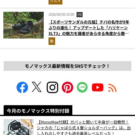
グルメ
2026/06/30 10:00
PR
【スポーツサンダルの元祖】テバの名作が9年
ぶりの進化！ アップデートした「ハリケーン
XLT3」の魅力を識者があらゆる角度から徹底
解説！
靴
モノマックス最新情報をSNSでチェック！
今月のモノマックス特別付録
【MonoMax付録】ガバッと開いて中身が一目瞭然！
シャカの「じゃばら式４層ショルダーバッグ」は、出
し入れのしやすさも過去最高レベルだった！