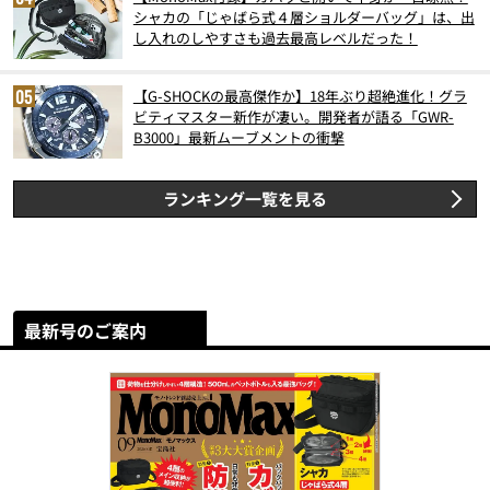
シャカの「じゃばら式４層ショルダーバッグ」は、出
し入れのしやすさも過去最高レベルだった！
【G-SHOCKの最高傑作か】18年ぶり超絶進化！グラ
ビティマスター新作が凄い。開発者が語る「GWR-
B3000」最新ムーブメントの衝撃
ランキング一覧を見る
最新号のご案内