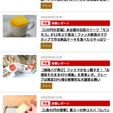
グルメ
2026/08/04 19:00
特集
体験レポート
【130円の至福】永谷園の伝説スイーツ「モコ
モコ」が12年ぶり復活！ファン大歓喜のマグ
カップで作る絶品ケーキを食べたらやっぱり最
高にウマかった
グルメ
2026/08/04 12:00
特集
体験レポート
【価格バグ再び】ファミマが太っ腹すぎ！「お
値段そのまま45%増量」を実食レポ。クレー
プは推定59%増の衝撃的な大盤振る舞い
グルメ
2026/08/03 12:00
特集
体験レポート
【1食45円の衝撃】業スーの神コスパ「1Lパッ