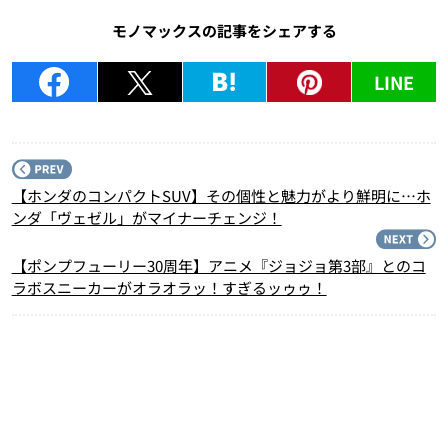
モノマックスの記事をシェアする
LINE
P
【ホンダのコンパクトSUV】その個性と魅力がより鮮明に…ホ
ンダ「ヴェゼル」がマイナーチェンジ！
N
【ポンプフューリー30周年】アニメ『ジョジョ第3部』とのコ
ラボスニーカーがオラオラッ！すぎるッゥゥ！