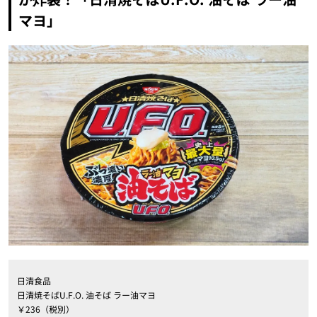
マヨ」
日清食品
日清焼そばU.F.O. 油そば ラー油マヨ
￥236（税別）