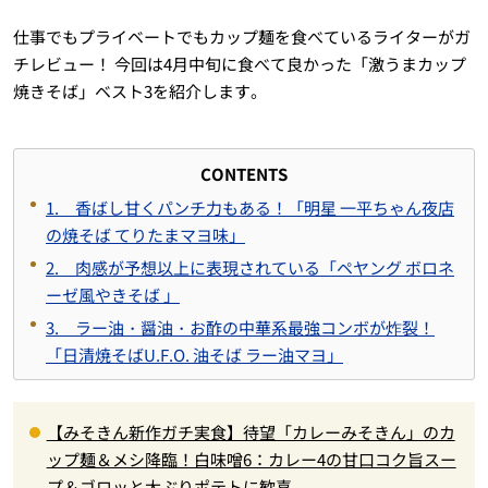
仕事でもプライベートでもカップ麺を食べているライターがガ
チレビュー！ 今回は4月中旬に食べて良かった「激うまカップ
焼きそば」ベスト3を紹介します。
CONTENTS
1. 香ばし甘くパンチ力もある！「明星 一平ちゃん夜店
の焼そば てりたまマヨ味」
2. 肉感が予想以上に表現されている「ペヤング ボロネ
ーゼ風やきそば 」
3. ラー油・醤油・お酢の中華系最強コンボが炸裂！
「日清焼そばU.F.O. 油そば ラー油マヨ」
【みそきん新作ガチ実食】待望「カレーみそきん」のカ
ップ麺＆メシ降臨！白味噌6：カレー4の甘口コク旨スー
プ＆ゴロッと大ぶりポテトに歓喜