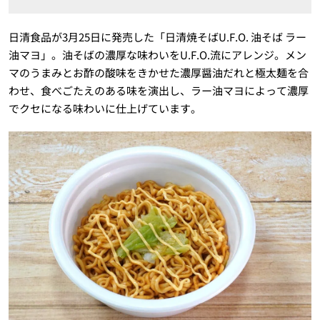
日清食品が3月25日に発売した「日清焼そばU.F.O. 油そば ラー
油マヨ」。油そばの濃厚な味わいをU.F.O.流にアレンジ。メン
マのうまみとお酢の酸味をきかせた濃厚醤油だれと極太麺を合
わせ、食べごたえのある味を演出し、ラー油マヨによって濃厚
でクセになる味わいに仕上げています。