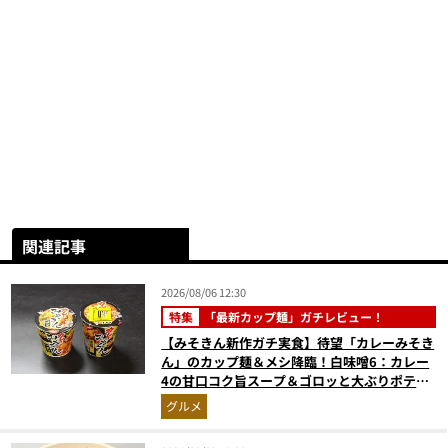
関連記事
2026/08/06 12:30
特集
「最新カップ麺」ガチレビュー！
【みそきん新作ガチ実食】待望「カレーみそき
ん」のカップ麺＆メシ降臨！白味噌6：カレー
4の甘口コク旨スープ＆ゴロッと大ぶりポテト
に歓喜
グルメ