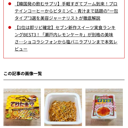
【韓国発の飲むサプリ】手軽すぎてブーム到来！プロ
テインコーヒーからビタミンC・青汁まで話題の“一包
タイプ”3選を美容ジャーナリストが徹底解説
【1位は即リピ確定】セブン新作スイーツ実食ランキ
ングBEST3！「瀬戸内レモンケーキ」が別格の美味
さ…ショコラシフォンから塩バニラプリンまで本気レ
ビュー
この記事の画像一覧