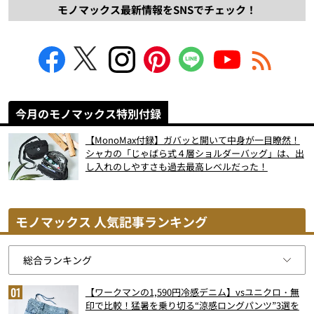
モノマックス最新情報をSNSでチェック！
今月のモノマックス特別付録
【MonoMax付録】ガバッと開いて中身が一目瞭然！
シャカの「じゃばら式４層ショルダーバッグ」は、出
し入れのしやすさも過去最高レベルだった！
モノマックス 人気記事ランキング
【ワークマンの1,590円冷感デニム】vsユニクロ・無
印で比較！猛暑を乗り切る“涼感ロングパンツ”3選を