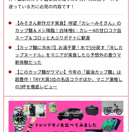
迷っている方に必見の内容です！
【みそきん新作ガチ実食】待望「カレーみそきん」の
カップ麺＆メシ降臨！白味噌6：カレー4の甘口コク旨
スープ＆ゴロッと大ぶりポテトに歓喜
【カップ麺に冷水!?】お湯不要！水で5分戻す「冷しカ
ップヌードル」をマニアが実食したら予想外の激ウマ
新体験だった
【このカップ麺がウマい】今年の「醤油カップ麺」は
超豊作！TRY大賞1位の名店コラボほか、マニア激推し
の3杯を徹底レビュー