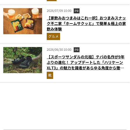
2026/07/09 10:00
PR
【家飲みおつまみはこれ一択】おつまみスナッ
ク不二家「ホームサクッと」で簡単＆極上の家
飲み体験
グルメ
2026/06/30 10:00
PR
【スポーツサンダルの元祖】テバの名作が9年
ぶりの進化！ アップデートした「ハリケーン
XLT3」の魅力を識者があらゆる角度から徹底
解説！
靴