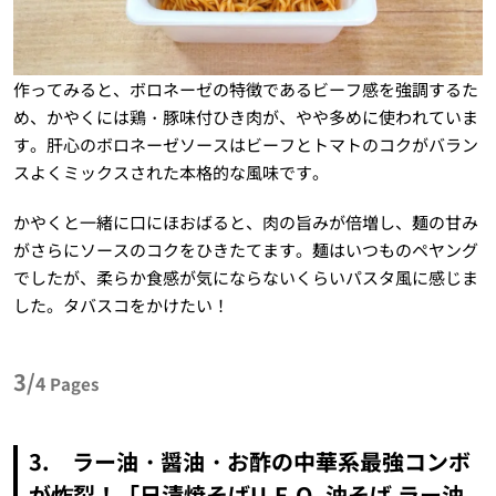
作ってみると、ボロネーゼの特徴であるビーフ感を強調するた
め、かやくには鶏・豚味付ひき肉が、やや多めに使われていま
す。肝心のボロネーゼソースはビーフとトマトのコクがバラン
スよくミックスされた本格的な風味です。
かやくと一緒に口にほおばると、肉の旨みが倍増し、麺の甘み
がさらにソースのコクをひきたてます。麺はいつものペヤング
でしたが、柔らか食感が気にならないくらいパスタ風に感じま
した。タバスコをかけたい！
3/
4
Pages
3. ラー油・醤油・お酢の中華系最強コンボ
が炸裂！「日清焼そばU.F.O. 油そば ラー油