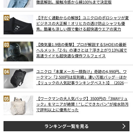
徹底解剖。接触冷感から綿100%まで決定版
【汗だく通勤からの解放】ユニクロのポロシャツが夏
ビジネスの大正解！オリヒカの透け防止シャツも優
秀。酷暑も涼しい顔で働ける超快適ウエアの実力
【換気量1.9倍の衝撃】プロが解説するSHOEIの最新
ヘルメット「Z-9」の凄さとは？浮き上がり13%減で
高速ライドも超快適な傑作フルフェイス
ユニクロ「本業メーカー顔負け」奇跡の4,990円、ワ
ークマン「2,500円は反則級」凄い万能バッグ…ほか
【リュックの人気記事ランキングベスト3】（2026年
6月版）
【ワークマンの大人気バッグ】3500円の「3WAYリュ
ック」をマニアが絶賛！“しごできカバン”が撥水防汚
で評判以上に優秀だった
ランキング一覧を見る