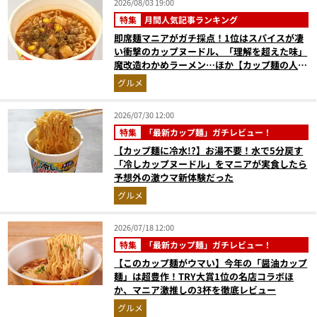
2026/08/03 19:00
特集
月間人気記事ランキング
即席麺マニアがガチ採点！1位はスパイスが凄
い衝撃のカップヌードル、「理解を超えた味」
魔改造わかめラーメン…ほか【カップ麺の人気
記事ランキングベスト3】（2026年6月版）
グルメ
2026/07/30 12:00
特集
「最新カップ麺」ガチレビュー！
【カップ麺に冷水!?】お湯不要！水で5分戻す
「冷しカップヌードル」をマニアが実食したら
予想外の激ウマ新体験だった
グルメ
2026/07/18 12:00
特集
「最新カップ麺」ガチレビュー！
【このカップ麺がウマい】今年の「醤油カップ
麺」は超豊作！TRY大賞1位の名店コラボほ
か、マニア激推しの3杯を徹底レビュー
グルメ