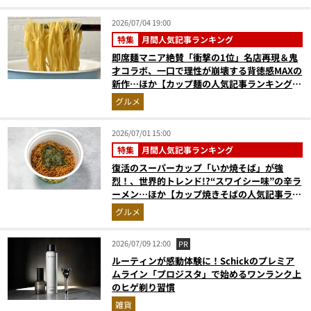
2026/07/04 19:00
特集
月間人気記事ランキング
即席麺マニア絶賛「衝撃の1位」名店再現＆鬼
才コラボ、一口で理性が崩壊する背徳感MAXの
新作…ほか【カップ麺の人気記事ランキングベ
スト3】（2026年5月版）
グルメ
2026/07/01 15:00
特集
月間人気記事ランキング
復活のスーパーカップ「いか焼そば」が強
烈！、世界的トレンド!?“スワイシー味”の辛ラ
ーメン…ほか【カップ焼きそばの人気記事ラン
キングベスト3】（2026年5月版）
グルメ
2026/07/09 12:00
PR
ルーティンが感動体験に！Schickのプレミア
ムライン「プロジスタ」で始めるワンランク上
のヒゲ剃り習慣
雑貨