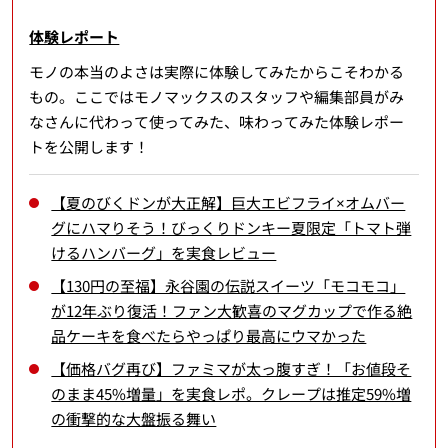
体験レポート
モノの本当のよさは実際に体験してみたからこそわかる
もの。ここではモノマックスのスタッフや編集部員がみ
なさんに代わって使ってみた、味わってみた体験レポー
トを公開します！
【夏のびくドンが大正解】巨大エビフライ×オムバー
グにハマりそう！びっくりドンキー夏限定「トマト弾
けるハンバーグ」を実食レビュー
【130円の至福】永谷園の伝説スイーツ「モコモコ」
が12年ぶり復活！ファン大歓喜のマグカップで作る絶
品ケーキを食べたらやっぱり最高にウマかった
【価格バグ再び】ファミマが太っ腹すぎ！「お値段そ
のまま45%増量」を実食レポ。クレープは推定59%増
の衝撃的な大盤振る舞い