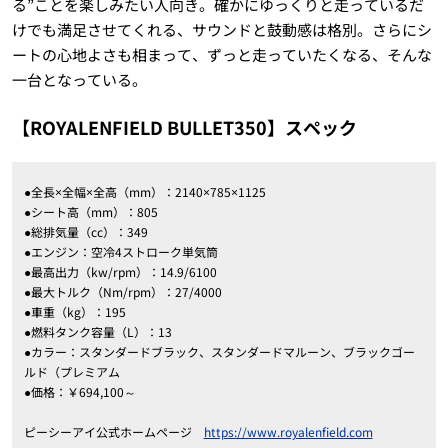
る”ことを楽しみたい人向き。確かにゆっくりと走っているだ
けでも満足させてくれる、サウンドと鼓動感は格別。さらにシ
ートの心地よさも相まって、ずっと走っていたくなる、そんな
一台となっている。
【ROYALENFIELD BULLET350】スペック
●全長×全幅×全高（mm）：2140×785×1125
●シート高（mm）：805
●総排気量（cc）：349
●エンジン：空冷4ストローク単気筒
●最高出力（kw/rpm）：14.9/6100
●最大トルク（Nm/rpm）：27/4000
●車重（kg）：195
●燃料タンク容量（L）：13
●カラー：スタンダードブラック、スタンダードマルーン、ブラックゴー
ルド（プレミアム
●価格：￥694,100～
ピーシーアイ公式ホームページ
https://www.royalenfield.com