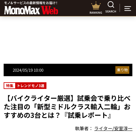
SEARCH
RANKING
2024/05/19 10:00
乗り物
特集
トレンドモノ3選
【バイクライター厳選】試乗会で乗り比べ
た注目の「新型ミドルクラス輸入二輪」お
すすめの3台とは？『試乗レポート』
執筆者：
ライター/安室淳一