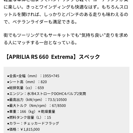
に楽しい。きっとワインディングも快適なはず。もちろんスロ
ットルを開ければ、しっかりとパンチのある走りも味わえるの
で、ベテランライダーも満足できる。
街でもツーリングでもサーキットでも“気持ち良い”走りを求め
る人にマッチする一台となっている。
【APRILIA RS 660
Extrema】スペック
●全長×全幅（mm）：1955×745
●シート高（mm）：820
●総排気量（cc）：659
●エンジン：水冷4ストロークDOHC4バルブ2気筒
●最高出力（kW/rpm）：73.5/10500
●最大トルク（Nm/rpm）：67/8500
●車重：166（kg）＊乾燥重量
●燃料タンク容量（L）：15
●カラー：チェッカードフラッグ
●価格：￥1,815,000