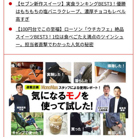
【セブン新作スイーツ】実食ランキングBEST3！優勝
はもちもちの塩バニラクレープ、濃厚チョコもレベル
高すぎ
【100円台でこの至福】ローソン「ウチカフェ」絶品
スイーツBEST3！1位は食べごたえ満点のツインシュ
ー。担当者直撃でわかった人気の秘密