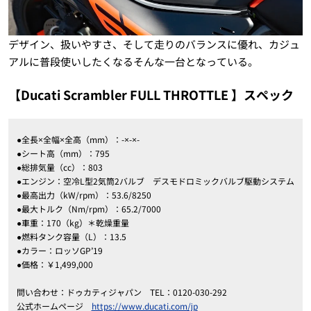
デザイン、扱いやすさ、そして走りのバランスに優れ、カジュ
アルに普段使いしたくなるそんな一台となっている。
【Ducati Scrambler FULL THROTTLE 】スペック
●全長×全幅×全高（mm）：-×-×-
●シート高（mm）：795
●総排気量（cc）：803
●エンジン：空冷L型2気筒2バルブ デスモドロミックバルブ駆動システム
●最高出力（kW/rpm）：53.6/8250
●最大トルク（Nm/rpm）：65.2/7000
●車重：170（kg）＊乾燥重量
●燃料タンク容量（L）：13.5
●カラー：ロッソGP’19
●価格：￥1,499,000
問い合わせ：ドゥカティジャパン TEL：0120-030-292
公式ホームページ
https://www.ducati.com/jp