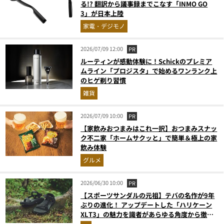
る!? 翻訳から議事録までこなす「INMO GO
3」が日本上陸
家電・デジモノ
2026/07/09 12:00
PR
ルーティンが感動体験に！Schickのプレミア
ムライン「プロジスタ」で始めるワンランク上
のヒゲ剃り習慣
雑貨
2026/07/09 10:00
PR
【家飲みおつまみはこれ一択】おつまみスナッ
ク不二家「ホームサクッと」で簡単＆極上の家
飲み体験
グルメ
2026/06/30 10:00
PR
【スポーツサンダルの元祖】テバの名作が9年
ぶりの進化！ アップデートした「ハリケーン
XLT3」の魅力を識者があらゆる角度から徹底
解説！