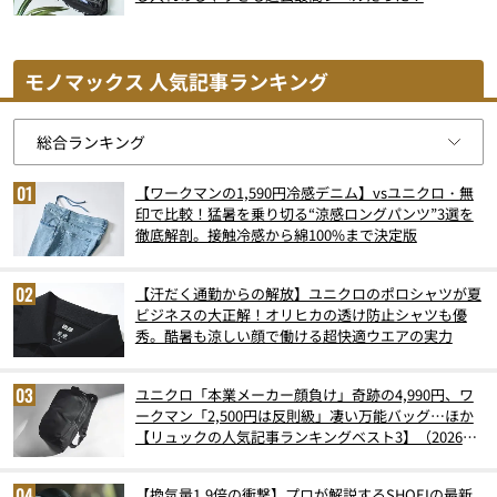
モノマックス 人気記事ランキング
【ワークマンの1,590円冷感デニム】vsユニクロ・無
印で比較！猛暑を乗り切る“涼感ロングパンツ”3選を
徹底解剖。接触冷感から綿100%まで決定版
【汗だく通勤からの解放】ユニクロのポロシャツが夏
ビジネスの大正解！オリヒカの透け防止シャツも優
秀。酷暑も涼しい顔で働ける超快適ウエアの実力
ユニクロ「本業メーカー顔負け」奇跡の4,990円、ワ
ークマン「2,500円は反則級」凄い万能バッグ…ほか
【リュックの人気記事ランキングベスト3】（2026年
6月版）
【換気量1.9倍の衝撃】プロが解説するSHOEIの最新