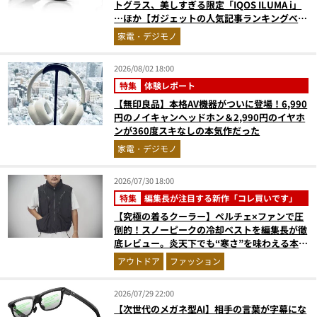
トグラス、美しすぎる限定「IQOS ILUMA i」
…ほか【ガジェットの人気記事ランキングベス
ト3】（2026年6月版）
家電・デジモノ
2026/08/02 18:00
特集
体験レポート
【無印良品】本格AV機器がついに登場！6,990
円のノイキャンヘッドホン＆2,990円のイヤホ
ンが360度スキなしの本気作だった
家電・デジモノ
2026/07/30 18:00
特集
編集長が注目する新作「コレ買いです」
【究極の着るクーラー】ペルチェ×ファンで圧
倒的！スノーピークの冷却ベストを編集長が徹
底レビュー。炎天下でも“寒さ”を味わえる本気
のギア『コレ買いです』Vol.172
アウトドア
ファッション
2026/07/29 22:00
【次世代のメガネ型AI】相手の言葉が字幕にな