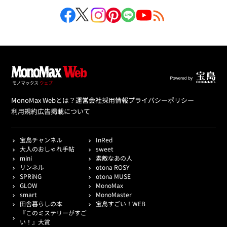
MonoMax Webとは？
運営会社
採用情報
プライバシーポリシー
利用規約
広告掲載について
宝島チャンネル
InRed
大人のおしゃれ手帖
sweet
mini
素敵なあの人
リンネル
otona ROSY
SPRiNG
otona MUSE
GLOW
MonoMax
smart
MonoMaster
田舎暮らしの本
宝島すごい！WEB
『このミステリーがすご
い！』大賞