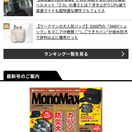
ヘルメット「Z-9」の凄さとは？浮き上がり13%減で
高速ライドも超快適な傑作フルフェイス
【ワークマンの大人気バッグ】3500円の「3WAYリュ
ック」をマニアが絶賛！“しごできカバン”が撥水防汚
で評判以上に優秀だった
ランキング一覧を見る
最新号のご案内