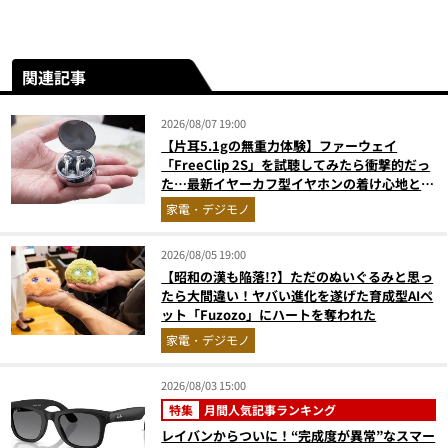
関連記事
2026/08/07 19:00
【片耳5.1gの無重力体験】ファーウェイ
「FreeClip 2S」を試聴してみたら衝撃的だっ
た…最新イヤーカフ型イヤホンの着け心地とAI
技術に感動
家電・デジモノ
2026/08/05 19:00
【昭和の漢も陥落!?】ただのぬいぐるみと思っ
たら大間違い！ヤバい進化を遂げた育成型AIペ
ット「Fuzozo」にハートを奪われた
家電・デジモノ
2026/08/03 15:00
特集
月間人気記事ランキング
レイバンからついに！“完成度が異常”なスマー