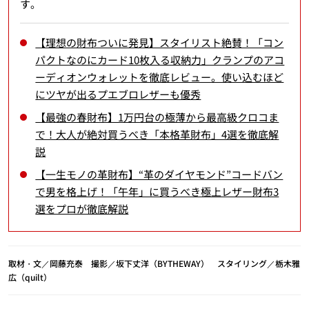
す。
【理想の財布ついに発見】スタイリスト絶賛！「コン
パクトなのにカード10枚入る収納力」クランプのアコ
ーディオンウォレットを徹底レビュー。使い込むほど
にツヤが出るプエブロレザーも優秀
【最強の春財布】1万円台の極薄から最高級クロコま
で！大人が絶対買うべき「本格革財布」4選を徹底解
説
【一生モノの革財布】“革のダイヤモンド”コードバン
で男を格上げ！「午年」に買うべき極上レザー財布3
選をプロが徹底解説
取材・文／岡藤充泰 撮影／坂下丈洋（BYTHEWAY） スタイリング／栃木雅
広（quilt）