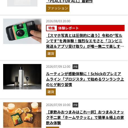
「PEACE FOR ALL」最新作
ファッション
2026/08/03 20:00
特集
体験レポート
【スマホ写真とは圧倒的に違う】令和の“写ル
ンです”を再体験！強烈なエモさと「コンビニ
発送＆アプリ受け取り」が唯一無二で楽しすぎ
た
雑貨
2026/07/09 12:00
PR
ルーティンが感動体験に！Schickのプレミア
ムライン「プロジスタ」で始めるワンランク上
のヒゲ剃り習慣
雑貨
2026/07/09 10:00
PR
【家飲みおつまみはこれ一択】おつまみスナッ
ク不二家「ホームサクッと」で簡単＆極上の家
飲み体験