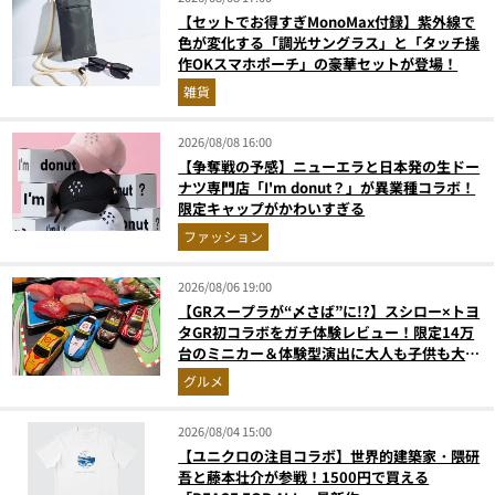
【セットでお得すぎMonoMax付録】紫外線で
色が変化する「調光サングラス」と「タッチ操
作OKスマホポーチ」の豪華セットが登場！
雑貨
2026/08/08 16:00
【争奪戦の予感】ニューエラと日本発の生ドー
ナツ専門店「I'm donut？」が異業種コラボ！
限定キャップがかわいすぎる
ファッション
2026/08/06 19:00
【GRスープラが“〆さば”に!?】スシロー×トヨ
タGR初コラボをガチ体験レビュー！限定14万
台のミニカー＆体験型演出に大人も子供も大興
奮間違いなし
グルメ
2026/08/04 15:00
【ユニクロの注目コラボ】世界的建築家・隈研
吾と藤本壮介が参戦！1500円で買える