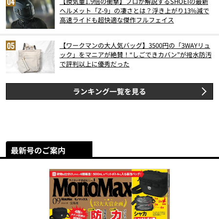
【換気量1.9倍の衝撃】プロが解説するSHOEIの最新
ヘルメット「Z-9」の凄さとは？浮き上がり13%減で
高速ライドも超快適な傑作フルフェイス
【ワークマンの大人気バッグ】3500円の「3WAYリュ
ック」をマニアが絶賛！“しごできカバン”が撥水防汚
で評判以上に優秀だった
ランキング一覧を見る
最新号のご案内