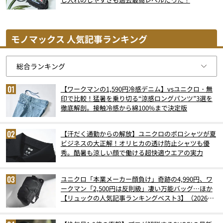
モノマックス 人気記事ランキング
【ワークマンの1,590円冷感デニム】vsユニクロ・無
印で比較！猛暑を乗り切る“涼感ロングパンツ”3選を
徹底解剖。接触冷感から綿100%まで決定版
【汗だく通勤からの解放】ユニクロのポロシャツが夏
ビジネスの大正解！オリヒカの透け防止シャツも優
秀。酷暑も涼しい顔で働ける超快適ウエアの実力
ユニクロ「本業メーカー顔負け」奇跡の4,990円、ワ
ークマン「2,500円は反則級」凄い万能バッグ…ほか
【リュックの人気記事ランキングベスト3】（2026年
6月版）