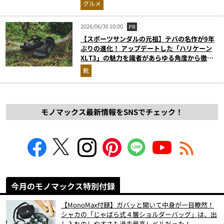
グルメ
2026/06/30 10:00
PR
【スポーツサンダルの元祖】テバの名作が9年
ぶりの進化！ アップデートした「ハリケーン
XLT3」の魅力を識者があらゆる角度から徹底
解説！
靴
モノマックス最新情報をSNSでチェック！
今月のモノマックス特別付録
【MonoMax付録】ガバッと開いて中身が一目瞭然！
シャカの「じゃばら式４層ショルダーバッグ」は、出
し入れのしやすさも過去最高レベルだった！