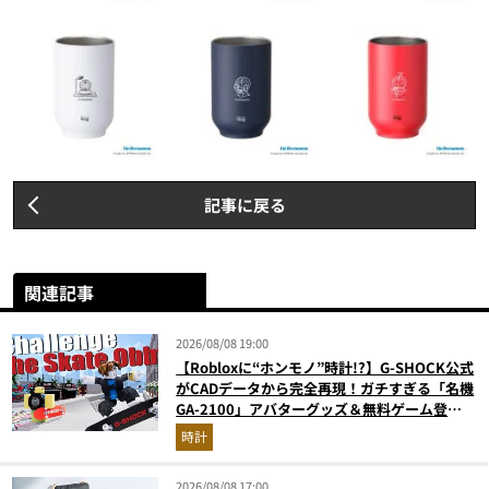
記事に戻る
関連記事
2026/08/08 19:00
【Robloxに“ホンモノ”時計!?】G-SHOCK公式
がCADデータから完全再現！ガチすぎる「名機
GA-2100」アバターグッズ＆無料ゲーム登場
が見逃せない
時計
2026/08/08 17:00