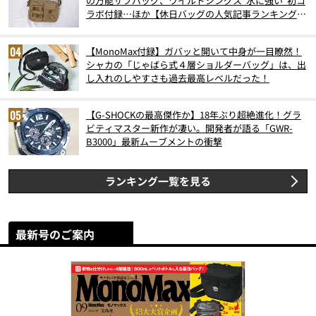
の万能サブバッグ、ワイルドシングス“水に強い”初コ
ラボ付録…ほか【休日バッグの人気記事ランキングベ
スト3】（2026年6月版）
【MonoMax付録】ガバッと開いて中身が一目瞭然！
シャカの「じゃばら式４層ショルダーバッグ」は、出
し入れのしやすさも過去最高レベルだった！
【G-SHOCKの最高傑作か】18年ぶり超絶進化！グラ
ビティマスター新作が凄い。開発者が語る「GWR-
B3000」最新ムーブメントの衝撃
ランキング一覧を見る
最新号のご案内