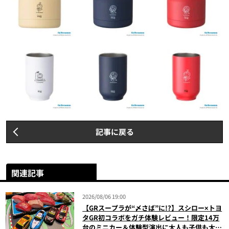
記事に戻る
関連記事
2026/08/06 19:00
【GRスープラが“〆さば”に!?】スシロー×トヨ
タGR初コラボをガチ体験レビュー！限定14万
台のミニカー＆体験型演出に大人も子供も大興