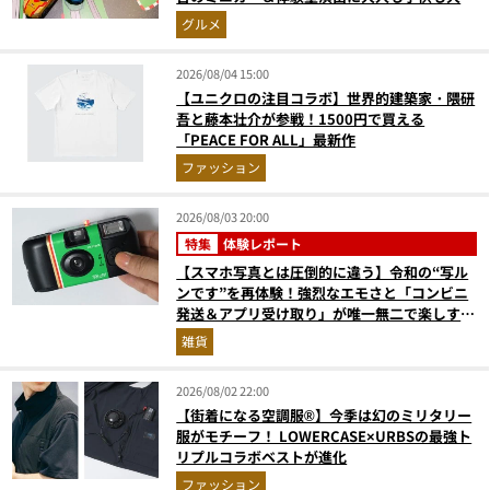
奮間違いなし
グルメ
2026/08/04 15:00
【ユニクロの注目コラボ】世界的建築家・隈研
吾と藤本壮介が参戦！1500円で買える
「PEACE FOR ALL」最新作
ファッション
2026/08/03 20:00
特集
体験レポート
【スマホ写真とは圧倒的に違う】令和の“写ル
ンです”を再体験！強烈なエモさと「コンビニ
発送＆アプリ受け取り」が唯一無二で楽しすぎ
た
雑貨
2026/08/02 22:00
【街着になる空調服®】今季は幻のミリタリー
服がモチーフ！ LOWERCASE×URBSの最強ト
リプルコラボベストが進化
ファッション