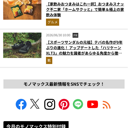
【家飲みおつまみはこれ一択】おつまみスナッ
ク不二家「ホームサクッと」で簡単＆極上の家
飲み体験
グルメ
2026/06/30 10:00
PR
【スポーツサンダルの元祖】テバの名作が9年
ぶりの進化！ アップデートした「ハリケーン
XLT3」の魅力を識者があらゆる角度から徹底
解説！
靴
モノマックス最新情報をSNSでチェック！
今月のモノマックス特別付録