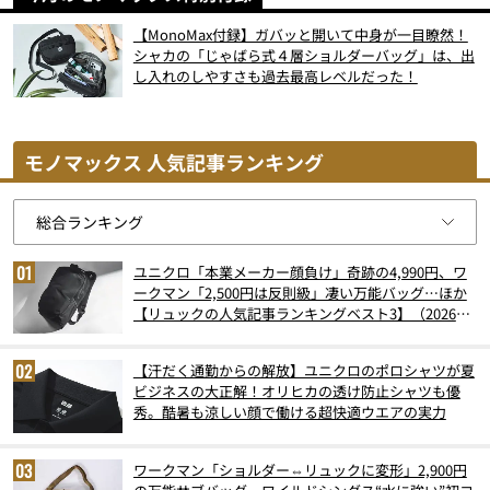
【MonoMax付録】ガバッと開いて中身が一目瞭然！
シャカの「じゃばら式４層ショルダーバッグ」は、出
し入れのしやすさも過去最高レベルだった！
モノマックス 人気記事ランキング
ユニクロ「本業メーカー顔負け」奇跡の4,990円、ワ
ークマン「2,500円は反則級」凄い万能バッグ…ほか
【リュックの人気記事ランキングベスト3】（2026年
6月版）
【汗だく通勤からの解放】ユニクロのポロシャツが夏
ビジネスの大正解！オリヒカの透け防止シャツも優
秀。酷暑も涼しい顔で働ける超快適ウエアの実力
ワークマン「ショルダー⇔リュックに変形」2,900円