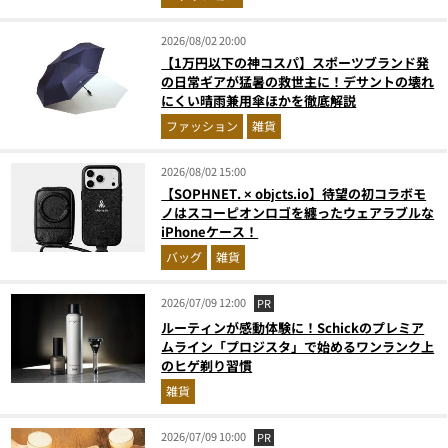
2026/08/02 20:00
【1万円以下の神コスパ】スポーツブランド発
の日常ギアが猛暑の救世主に！デサントの壊れ
にくい晴雨兼用傘ほかを徹底解説
ファッション
雑貨
2026/08/02 15:00
【SOPHNET. × objcts.io】待望の初コラボモ
ノはスコーピオンロゴを纏ったウェアラブルな
iPhoneケース！
バッグ
雑貨
2026/07/09 12:00
PR
ルーティンが感動体験に！Schickのプレミア
ムライン「プロジスタ」で始めるワンランク上
のヒゲ剃り習慣
雑貨
2026/07/09 10:00
PR