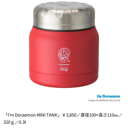
「I'm Doraemon MINI TANK」￥3,850／直径100×高さ110㎜／
320ｇ／0.3ℓ