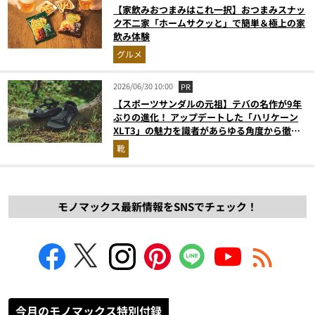
【家飲みおつまみはこれ一択】おつまみスナッ
ク不二家「ホームサクッと」で簡単＆極上の家
飲み体験
グルメ
2026/06/30 10:00
PR
【スポーツサンダルの元祖】テバの名作が9年
ぶりの進化！ アップデートした「ハリケーン
XLT3」の魅力を識者があらゆる角度から徹底
解説！
靴
モノマックス最新情報をSNSでチェック！
今月のモノマックス特別付録