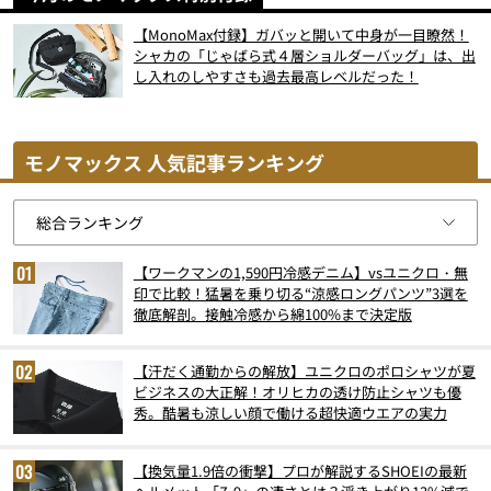
【MonoMax付録】ガバッと開いて中身が一目瞭然！
シャカの「じゃばら式４層ショルダーバッグ」は、出
し入れのしやすさも過去最高レベルだった！
モノマックス 人気記事ランキング
【ワークマンの1,590円冷感デニム】vsユニクロ・無
印で比較！猛暑を乗り切る“涼感ロングパンツ”3選を
徹底解剖。接触冷感から綿100%まで決定版
【汗だく通勤からの解放】ユニクロのポロシャツが夏
ビジネスの大正解！オリヒカの透け防止シャツも優
秀。酷暑も涼しい顔で働ける超快適ウエアの実力
【換気量1.9倍の衝撃】プロが解説するSHOEIの最新