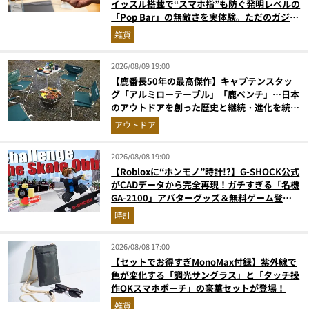
イッスル搭載で“スマホ指”も防ぐ発明レベルの
「Pop Bar」の無敵さを実体験。ただのガジェ
ットじゃない！
雑貨
2026/08/09 19:00
【鹿番長50年の最高傑作】キャプテンスタッ
グ「アルミローテーブル」「鹿ベンチ」…日本
のアウトドアを創った歴史と継続・進化を続け
る定番神ギア11選
アウトドア
2026/08/08 19:00
【Robloxに“ホンモノ”時計!?】G-SHOCK公式
がCADデータから完全再現！ガチすぎる「名機
GA-2100」アバターグッズ＆無料ゲーム登場
が見逃せない
時計
2026/08/08 17:00
【セットでお得すぎMonoMax付録】紫外線で
色が変化する「調光サングラス」と「タッチ操
作OKスマホポーチ」の豪華セットが登場！
雑貨