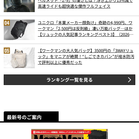
ヘルメット「Z-9」の凄さとは？浮き上がり13%減で
高速ライドも超快適な傑作フルフェイス
ユニクロ「本業メーカー顔負け」奇跡の4,990円、ワ
ークマン「2,500円は反則級」凄い万能バッグ…ほか
【リュックの人気記事ランキングベスト3】（2026年
6月版）
【ワークマンの大人気バッグ】3500円の「3WAYリュ
ック」をマニアが絶賛！“しごできカバン”が撥水防汚
で評判以上に優秀だった
ランキング一覧を見る
最新号のご案内