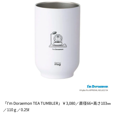
「I'm Doraemon TEA TUMBLER」￥3,080／直径66×高さ103㎜
／110ｇ／0.25ℓ