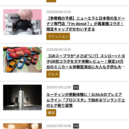
2026/08/08 16:00
【争奪戦の予感】ニューエラと日本発の生ドー
ナツ専門店「I'm donut？」が異業種コラボ！
限定キャップがかわいすぎる
ファッション
2026/08/06 19:00
【GRスープラが“〆さば”に!?】スシロー×トヨ
タGR初コラボをガチ体験レビュー！限定14万
台のミニカー＆体験型演出に大人も子供も大興
奮間違いなし
グルメ
2026/07/09 12:00
PR
ルーティンが感動体験に！Schickのプレミア
ムライン「プロジスタ」で始めるワンランク上
のヒゲ剃り習慣
雑貨
2026/07/09 10:00
PR