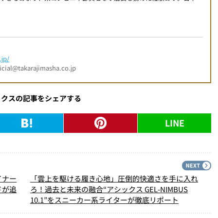
jp/
l@takarajimasha.co.jp
ックスの記事をシェアする
LINE
PREV
N
イナー
「雲上を駆ける履き心地」圧倒的快適さを手に入れ
ドが追
ろ！過去と未来の融合“アシックス GEL-NIMBUS
10.1”をスニーカー系ライターが徹底リポート