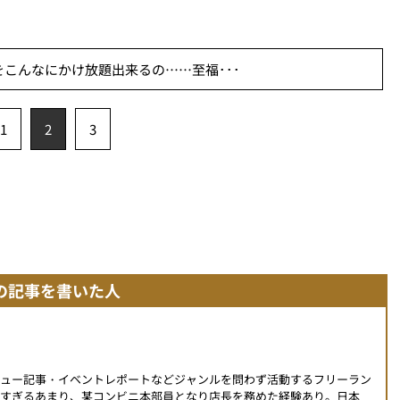
こんなにかけ放題出来るの……至福･･･
1
2
3
の記事を書いた人
ビュー記事・イベントレポートなどジャンルを問わず活動するフリーラン
すぎるあまり、某コンビニ本部員となり店長を務めた経験あり。日本