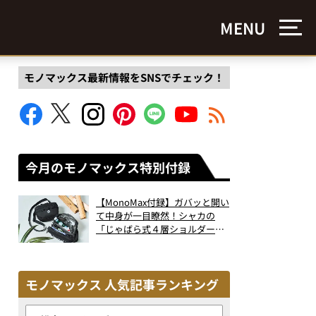
MENU
モノマックス最新情報をSNSでチェック！
今月のモノマックス特別付録
【MonoMax付録】ガバッと開い
て中身が一目瞭然！シャカの
「じゃばら式４層ショルダーバ
ッグ」は、出し入れのしやすさ
も過去最高レベルだった！
モノマックス 人気記事ランキング