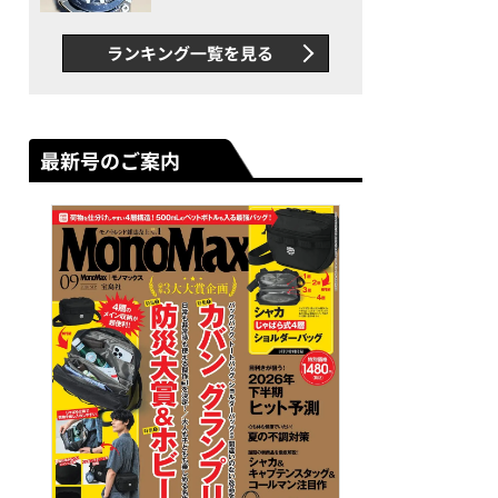
者が語る「GWR-B3000」最
新ムーブメントの衝撃
ランキング一覧を見る
最新号のご案内