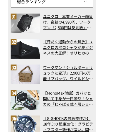
ユニクロ「本業メーカー顔負
け」奇跡の4,990円、ワーク
マン「2,500円は反則級」凄
い万能バッグ…ほか【リュッ
クの人気記事ランキングベス
【汗だく通勤からの解放】ユ
ト3】（2026年6月版）
ニクロのポロシャツが夏ビジ
ネスの大正解！オリヒカの透
け防止シャツも優秀。酷暑も
涼しい顔で働ける超快適ウエ
ワークマン「ショルダー⇔リ
アの実力
ュックに変形」2,900円の万
能サブバッグ、ワイルドシン
グス“水に強い”初コラボ付
録…ほか【休日バッグの人気
【MonoMax付録】ガバッと
記事ランキングベスト3】
開いて中身が一目瞭然！シャ
（2026年6月版）
カの「じゃばら式４層ショル
ダーバッグ」は、出し入れの
しやすさも過去最高レベルだ
【G-SHOCKの最高傑作か】
った！
18年ぶり超絶進化！グラビテ
ィマスター新作が凄い。開発