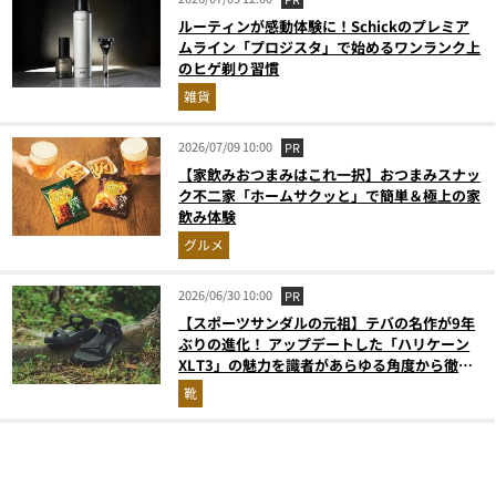
ルーティンが感動体験に！Schickのプレミア
ムライン「プロジスタ」で始めるワンランク上
のヒゲ剃り習慣
雑貨
2026/07/09 10:00
PR
【家飲みおつまみはこれ一択】おつまみスナッ
ク不二家「ホームサクッと」で簡単＆極上の家
飲み体験
グルメ
2026/06/30 10:00
PR
【スポーツサンダルの元祖】テバの名作が9年
ぶりの進化！ アップデートした「ハリケーン
XLT3」の魅力を識者があらゆる角度から徹底
解説！
靴