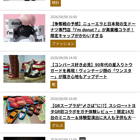
が見逃せない
時計
2026/08/08 16:00
【争奪戦の予感】ニューエラと日本発の生ドー
ナツ専門店「I'm donut？」が異業種コラボ！
限定キャップがかわいすぎる
ファッション
2026/08/08 14:00
【コンバース好き必見】90年代の星入りトウ
ガードを再現！ヴィンテージ顔の「ワンスタ
ー」が履き心地もアップデート
靴
2026/08/06 19:00
【GRスープラが“〆さば”に!?】スシロー×トヨ
タGR初コラボをガチ体験レビュー！限定14万
台のミニカー＆体験型演出に大人も子供も大興
奮間違いなし
グルメ
2026/07/09 12:00
PR