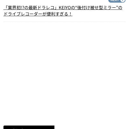
「業界初!?の最新ドラレコ」KEIYOの“後付け被せ型ミラー”の
ドライブレコーダーが便利すぎる！