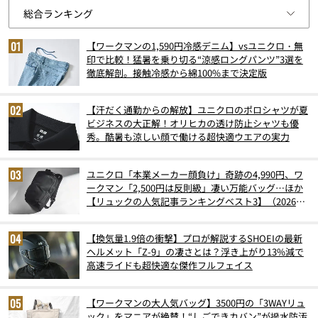
【ワークマンの1,590円冷感デニム】vsユニクロ・無
印で比較！猛暑を乗り切る“涼感ロングパンツ”3選を
徹底解剖。接触冷感から綿100%まで決定版
【汗だく通勤からの解放】ユニクロのポロシャツが夏
ビジネスの大正解！オリヒカの透け防止シャツも優
秀。酷暑も涼しい顔で働ける超快適ウエアの実力
ユニクロ「本業メーカー顔負け」奇跡の4,990円、ワ
ークマン「2,500円は反則級」凄い万能バッグ…ほか
【リュックの人気記事ランキングベスト3】（2026年
6月版）
【換気量1.9倍の衝撃】プロが解説するSHOEIの最新
ヘルメット「Z-9」の凄さとは？浮き上がり13%減で
高速ライドも超快適な傑作フルフェイス
【ワークマンの大人気バッグ】3500円の「3WAYリュ
ック」をマニアが絶賛！“しごできカバン”が撥水防汚