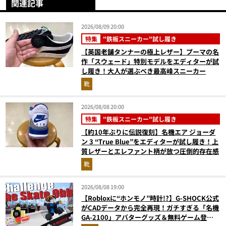
関連記事
2026/08/09 20:00
特集
"鉄板スニーカー"試し履き
【英国老舗タンナーの極上レザー】プーマの名
作「スウェード」特別モデルをエディターが試
し履き！大人が選ぶべき最高峰スニーカー
靴
2026/08/08 20:00
特集
"鉄板スニーカー"試し履き
【約10年ぶりに伝説復刻】名機エア ジョーダ
ン 3 “True Blue”をエディターが試し履き！上
質レザーとエレファント柄が放つ圧倒的存在感
靴
2026/08/08 19:00
【Robloxに“ホンモノ”時計!?】G-SHOCK公式
がCADデータから完全再現！ガチすぎる「名機
GA-2100」アバターグッズ＆無料ゲーム登場