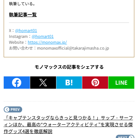
執筆している。
執筆記事一覧
X：
@homart01
Instagram：
@homart01
Website：
https://monomax.jp/
お問い合わせ：monomaxofficial@takarajimasha.co.jp
モノマックスの記事をシェアする
LINE
P
「キャプテンスタッグならきっと見つかる！」サップ・サーフ
ィンほか、最高の“ウォーターアクティビティ”を実現させる傑
作グッズ4選を徹底解説
N