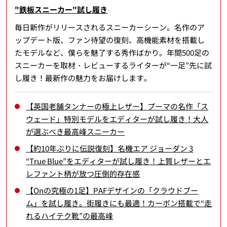
"鉄板スニーカー"試し履き
毎日新作がリリースされるスニーカーシーン。名作のア
ップデート版、ファン待望の復刻、高機能素材を搭載し
たモデルなど、僕らを魅了する秀作ばかり。年間500足の
スニーカーを取材・レビューするライターが“一足”先に試
し履き！最新作の魅力をお届けします。
【英国老舗タンナーの極上レザー】プーマの名作「ス
ウェード」特別モデルをエディターが試し履き！大人
が選ぶべき最高峰スニーカー
【約10年ぶりに伝説復刻】名機エア ジョーダン 3
“True Blue”をエディターが試し履き！上質レザーとエ
レファント柄が放つ圧倒的存在感
【Onの究極の1足】PAFデザインの「クラウドブー
ム」を試し履き。街履きにも最適！カーボン搭載で“走
れるハイテク靴”の最高峰