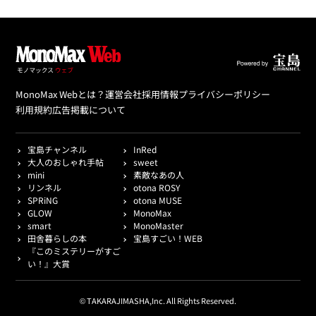
MonoMax Webとは？
運営会社
採用情報
プライバシーポリシー
利用規約
広告掲載について
宝島チャンネル
InRed
大人のおしゃれ手帖
sweet
mini
素敵なあの人
リンネル
otona ROSY
SPRiNG
otona MUSE
GLOW
MonoMax
smart
MonoMaster
田舎暮らしの本
宝島すごい！WEB
『このミステリーがすご
い！』大賞
© TAKARAJIMASHA,Inc. All Rights Reserved.