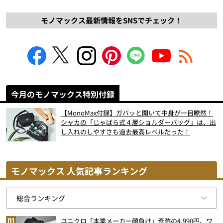
モノマックス最新情報をSNSでチェック！
今月のモノマックス特別付録
【MonoMax付録】ガバッと開いて中身が一目瞭然！
シャカの「じゃばら式４層ショルダーバッグ」は、出
し入れのしやすさも過去最高レベルだった！
モノマックス 人気記事ランキング
ユニクロ「本業メーカー顔負け」奇跡の4,990円、ワ