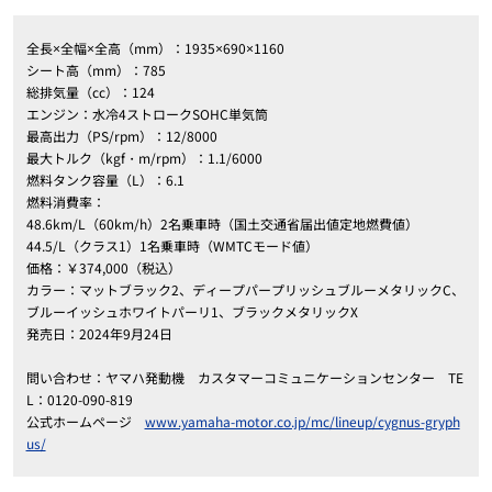
全長×全幅×全高（mm）：1935×690×1160
シート高（mm）：785
総排気量（cc）：124
エンジン：水冷4ストロークSOHC単気筒
最高出力（PS/rpm）：12/8000
最大トルク（kgf・m/rpm）：1.1/6000
燃料タンク容量（L）：6.1
燃料消費率：
48.6km/L（60km/h）2名乗車時（国土交通省届出値定地燃費値）
44.5/L（クラス1）1名乗車時（WMTCモード値）
価格：￥374,000（税込）
カラー：マットブラック2、ディープパープリッシュブルーメタリックC、
ブルーイッシュホワイトパーリ1、ブラックメタリックX
発売日：2024年9月24日
問い合わせ：ヤマハ発動機 カスタマーコミュニケーションセンター TE
L：0120-090-819
公式ホームページ
www.yamaha-motor.co.jp/mc/lineup/cygnus-gryph
us/