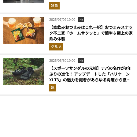
雑貨
2026/07/09 10:00
PR
【家飲みおつまみはこれ一択】おつまみスナッ
ク不二家「ホームサクッと」で簡単＆極上の家
飲み体験
グルメ
2026/06/30 10:00
PR
【スポーツサンダルの元祖】テバの名作が9年
ぶりの進化！ アップデートした「ハリケーン
XLT3」の魅力を識者があらゆる角度から徹底
解説！
靴