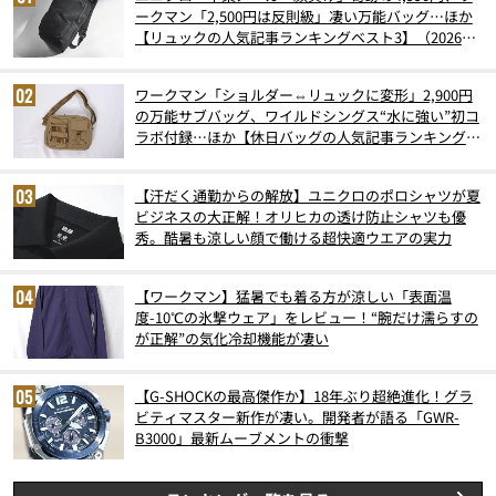
ークマン「2,500円は反則級」凄い万能バッグ…ほか
【リュックの人気記事ランキングベスト3】（2026年
6月版）
ワークマン「ショルダー⇔リュックに変形」2,900円
の万能サブバッグ、ワイルドシングス“水に強い”初コ
ラボ付録…ほか【休日バッグの人気記事ランキングベ
スト3】（2026年6月版）
【汗だく通勤からの解放】ユニクロのポロシャツが夏
ビジネスの大正解！オリヒカの透け防止シャツも優
秀。酷暑も涼しい顔で働ける超快適ウエアの実力
【ワークマン】猛暑でも着る方が涼しい「表面温
度-10℃の氷撃ウェア」をレビュー！“腕だけ濡らすの
が正解”の気化冷却機能が凄い
【G-SHOCKの最高傑作か】18年ぶり超絶進化！グラ
ビティマスター新作が凄い。開発者が語る「GWR-
B3000」最新ムーブメントの衝撃