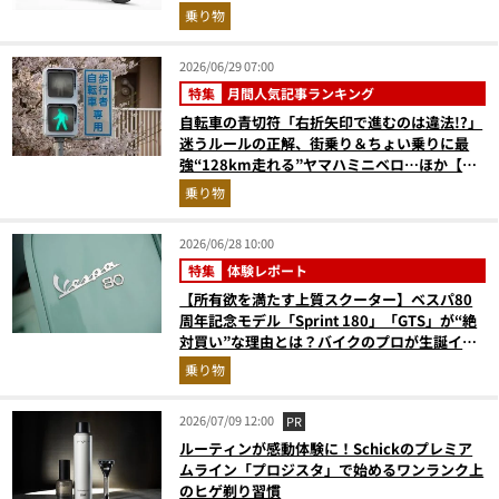
乗り物
2026/06/29 07:00
特集
月間人気記事ランキング
自転車の青切符「右折矢印で進むのは違法!?」
迷うルールの正解、街乗り＆ちょい乗りに最
強“128km走れる”ヤマハミニベロ…ほか【自
転車の人気記事ランキングベスト3】（2026年
乗り物
5月版）
2026/06/28 10:00
特集
体験レポート
【所有欲を満たす上質スクーター】ベスパ80
周年記念モデル「Sprint 180」「GTS」が“絶
対買い”な理由とは？バイクのプロが生誕イベ
ントから実車レビュー！
乗り物
2026/07/09 12:00
PR
ルーティンが感動体験に！Schickのプレミア
ムライン「プロジスタ」で始めるワンランク上
のヒゲ剃り習慣