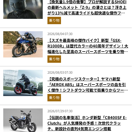
【換気量1.9倍の衝撃】プロが解説するSHOEI
の最新ヘルメット「Z-9」の凄さとは？浮き上
がり13%減で高速ライドも超快適な傑作フル
フェイス
乗り物
2026/08/04 07:30
【スズキ最高峰の傑作バイク】新型「GSX-
R1000R」は歴代カラーの40周年デザイン！大
幅進化した至高のスーパースポーツを乗り物ラ
イターが解説
乗り物
2026/08/03 07:30
【究極のスポーツスクーター】ヤマハ新型
「AEROX ABS」はスーパースポーツの血を引
く傑作！シフトダウン可能で街乗りからツーリ
ングまで最強
乗り物
2026/07/29 07:30
【伝説の名車復活】ホンダ新型「CB400SF E-
Clutch」が人気爆発の予感！次世代クラッ
チ、新設計の直列4気筒エンジン搭載