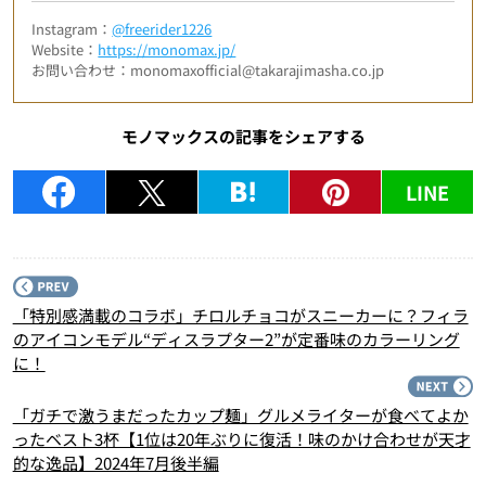
Instagram：
@freerider1226
Website：
https://monomax.jp/
お問い合わせ：monomaxofficial@takarajimasha.co.jp
モノマックスの記事をシェアする
LINE
P
「特別感満載のコラボ」チロルチョコがスニーカーに？フィラ
のアイコンモデル“ディスラプター2”が定番味のカラーリング
に！
N
「ガチで激うまだったカップ麺」グルメライターが食べてよか
ったベスト3杯【1位は20年ぶりに復活！味のかけ合わせが天才
的な逸品】2024年7月後半編