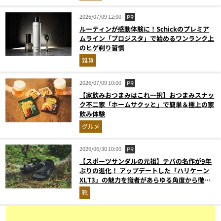
版）
2026/07/09 12:00
PR
ルーティンが感動体験に！Schickのプレミア
ムライン「プロジスタ」で始めるワンランク上
のヒゲ剃り習慣
雑貨
2026/07/09 10:00
PR
【家飲みおつまみはこれ一択】おつまみスナッ
ク不二家「ホームサクッと」で簡単＆極上の家
飲み体験
グルメ
2026/06/30 10:00
PR
【スポーツサンダルの元祖】テバの名作が9年
ぶりの進化！ アップデートした「ハリケーン
XLT3」の魅力を識者があらゆる角度から徹底
解説！
靴