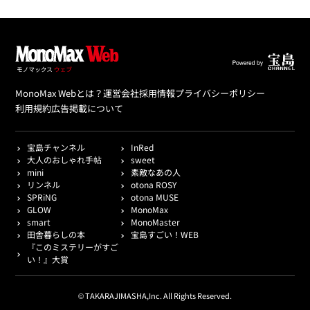
MonoMax Webとは？
運営会社
採用情報
プライバシーポリシー
利用規約
広告掲載について
宝島チャンネル
InRed
大人のおしゃれ手帖
sweet
mini
素敵なあの人
リンネル
otona ROSY
SPRiNG
otona MUSE
GLOW
MonoMax
smart
MonoMaster
田舎暮らしの本
宝島すごい！WEB
『このミステリーがすご
い！』大賞
© TAKARAJIMASHA,Inc. All Rights Reserved.