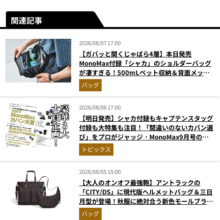
関連記事
2026/08/07 17:00
【ガバッと開くじゃばら4層】本日発売
MonoMax付録「シャカ」のショルダーバッグ
が凄すぎる！500mLペット収納＆背面メッシ
ュでベタつかない
バッグ
2026/08/06 17:00
【明日発売】シャカ付録もキャプテンスタッグ
付録も大特集も注目！「間違いのないカバン選
び」をプロがジャッジ・MonoMax9月号の目
次を公開
トピックス
2026/08/05 15:00
【大人のオンオフ最強鞄】アントラックの
「CITY/DS」に現代版ヘルメットバッグ＆三日
月型が登場！秋服に絶対合う新色モールブラウ
ンが傑作
バッグ