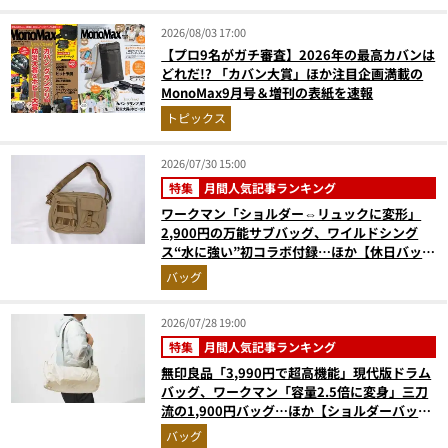
2026/08/03 17:00
【プロ9名がガチ審査】2026年の最高カバンは
どれだ!? 「カバン大賞」ほか注目企画満載の
MonoMax9月号＆増刊の表紙を速報
トピックス
2026/07/30 15:00
特集
月間人気記事ランキング
ワークマン「ショルダー⇔リュックに変形」
2,900円の万能サブバッグ、ワイルドシング
ス“水に強い”初コラボ付録…ほか【休日バッグ
の人気記事ランキングベスト3】（2026年6月
バッグ
版）
2026/07/28 19:00
特集
月間人気記事ランキング
無印良品「3,990円で超高機能」現代版ドラム
バッグ、ワークマン「容量2.5倍に変身」三刀
流の1,900円バッグ…ほか【ショルダーバッグ
の人気記事ランキングベスト3】（2026年6月
バッグ