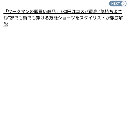
N
「ワークマンの即買い商品」780円はコスパ最高 “気持ちよさ
◎”家でも街でも穿ける万能ショーツをスタイリストが徹底解
説