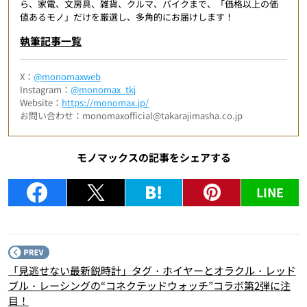
ら、家電、文房具、雑貨、クルマ、バイクまで、「価格以上の価
値あるモノ」だけを厳選し、多角的にお届けします！
執筆記事一覧
X：
@monomaxweb
Instagram：
@monomax_tkj
Website：
https://monomax.jp/
お問い合わせ：monomaxofficial@takarajimasha.co.jp
モノマックスの記事をシェアする
LINE
P
「見逃せない最新鋭時計」タグ・ホイヤーとオラクル・レッド
ブル・レーシングの“コネクテッドウォッチ”コラボ第2弾に注
目！