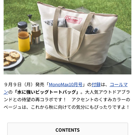
９月９日（月）発売「
MonoMax10月号
」の
付録
は、
コールマ
ン
の
「水に強いビッグトートバッグ」
。大人気アウトドアブラ
ンドとの待望の再コラボです！ アクセントのくすみカラーの
ベージュは、これから秋に向けての気分にもぴったりですよ！
CONTENTS