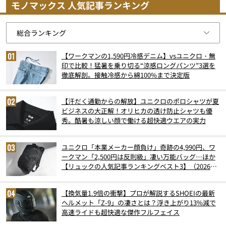
モノマックス 人気記事ランキング
【ワークマンの1,590円冷感デニム】vsユニクロ・無
印で比較！猛暑を乗り切る“涼感ロングパンツ”3選を
徹底解剖。接触冷感から綿100%まで決定版
【汗だく通勤からの解放】ユニクロのポロシャツが夏
ビジネスの大正解！オリヒカの透け防止シャツも優
秀。酷暑も涼しい顔で働ける超快適ウエアの実力
ユニクロ「本業メーカー顔負け」奇跡の4,990円、ワ
ークマン「2,500円は反則級」凄い万能バッグ…ほか
【リュックの人気記事ランキングベスト3】（2026年
6月版）
【換気量1.9倍の衝撃】プロが解説するSHOEIの最新
ヘルメット「Z-9」の凄さとは？浮き上がり13%減で
高速ライドも超快適な傑作フルフェイス