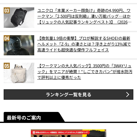
ユニクロ「本業メーカー顔負け」奇跡の4,990円、ワ
ークマン「2,500円は反則級」凄い万能バッグ…ほか
【リュックの人気記事ランキングベスト3】（2026年
6月版）
【換気量1.9倍の衝撃】プロが解説するSHOEIの最新
ヘルメット「Z-9」の凄さとは？浮き上がり13%減で
高速ライドも超快適な傑作フルフェイス
【ワークマンの大人気バッグ】3500円の「3WAYリュ
ック」をマニアが絶賛！“しごできカバン”が撥水防汚
で評判以上に優秀だった
ランキング一覧を見る
最新号のご案内