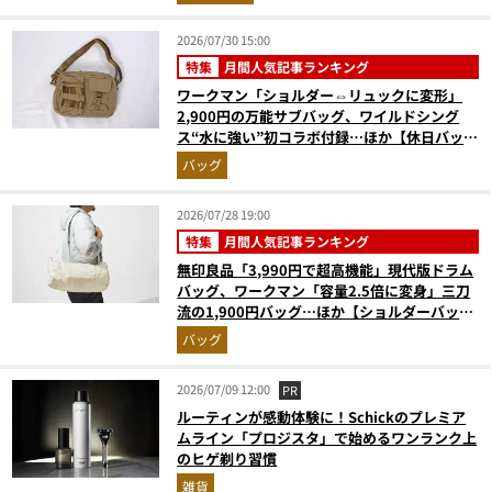
2026/07/30 15:00
特集
月間人気記事ランキング
ワークマン「ショルダー⇔リュックに変形」
2,900円の万能サブバッグ、ワイルドシング
ス“水に強い”初コラボ付録…ほか【休日バッグ
の人気記事ランキングベスト3】（2026年6月
バッグ
版）
2026/07/28 19:00
特集
月間人気記事ランキング
無印良品「3,990円で超高機能」現代版ドラム
バッグ、ワークマン「容量2.5倍に変身」三刀
流の1,900円バッグ…ほか【ショルダーバッグ
の人気記事ランキングベスト3】（2026年6月
バッグ
版）
2026/07/09 12:00
PR
ルーティンが感動体験に！Schickのプレミア
ムライン「プロジスタ」で始めるワンランク上
のヒゲ剃り習慣
雑貨