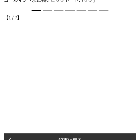
【
1
/
7
】