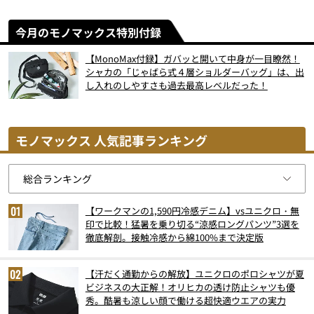
今月のモノマックス特別付録
【MonoMax付録】ガバッと開いて中身が一目瞭然！
シャカの「じゃばら式４層ショルダーバッグ」は、出
し入れのしやすさも過去最高レベルだった！
モノマックス 人気記事ランキング
【ワークマンの1,590円冷感デニム】vsユニクロ・無
印で比較！猛暑を乗り切る“涼感ロングパンツ”3選を
徹底解剖。接触冷感から綿100%まで決定版
【汗だく通勤からの解放】ユニクロのポロシャツが夏
ビジネスの大正解！オリヒカの透け防止シャツも優
秀。酷暑も涼しい顔で働ける超快適ウエアの実力