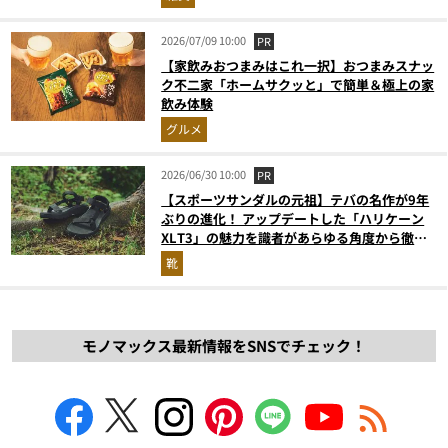
2026/07/09 10:00
PR
【家飲みおつまみはこれ一択】おつまみスナッ
ク不二家「ホームサクッと」で簡単＆極上の家
飲み体験
グルメ
2026/06/30 10:00
PR
【スポーツサンダルの元祖】テバの名作が9年
ぶりの進化！ アップデートした「ハリケーン
XLT3」の魅力を識者があらゆる角度から徹底
解説！
靴
モノマックス最新情報をSNSでチェック！