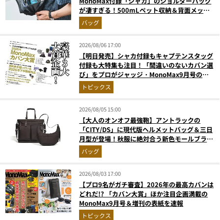
MonoMax付録「シャカ」のショルダーバッグ
が凄すぎる！500mLペット収納＆背面メッシ
ュでベタつかない
バッグ
2026/08/06 17:00
【明日発売】シャカ付録もキャプテンスタッグ
付録も大特集も注目！「間違いのないカバン選
び」をプロがジャッジ・MonoMax9月号の目
次を公開
トピックス
2026/08/05 15:00
【大人のオンオフ最強鞄】アントラックの
「CITY/DS」に現代版ヘルメットバッグ＆三日
月型が登場！秋服に絶対合う新色モールブラウ
ンが傑作
バッグ
2026/08/03 17:00
【プロ9名がガチ審査】2026年の最高カバンは
どれだ!? 「カバン大賞」ほか注目企画満載の
MonoMax9月号＆増刊の表紙を速報
トピックス