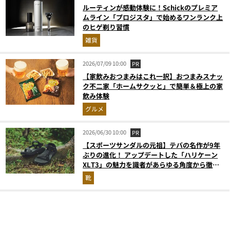
ルーティンが感動体験に！Schickのプレミア
ムライン「プロジスタ」で始めるワンランク上
のヒゲ剃り習慣
雑貨
2026/07/09 10:00
PR
【家飲みおつまみはこれ一択】おつまみスナッ
ク不二家「ホームサクッと」で簡単＆極上の家
飲み体験
グルメ
2026/06/30 10:00
PR
【スポーツサンダルの元祖】テバの名作が9年
ぶりの進化！ アップデートした「ハリケーン
XLT3」の魅力を識者があらゆる角度から徹底
解説！
靴