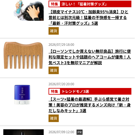
特集
涼しい！「猛暑対策グッズ」
【頭皮マイナス10℃・加齢臭95％消臭】ひと
昔前とは別次元級！猛暑の不快感を一掃する
「最新・汗対策グッズ」5選
雑貨
2026/07/29 18:00
【ローソンでしか買えない無印良品】旅行に便
利な限定セットや話題のヘアコームが優秀！人
気ベスト3を無印マニアが解説
雑貨
2026/07/20 20:00
特集
トレンドモノ3選
【スーツ×猛暑の最適解】手ぶら感覚で暑さ対
策！美容のプロが推奨するメンズ向け「新・身
だしなみキット」3選
雑貨
2026/07/09 12:00
PR