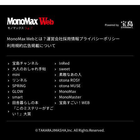
MonoMax Webとは？
運営会社
採用情報
プライバシーポリシー
利用規約
広告掲載について
宝島チャンネル
InRed
大人のおしゃれ手帖
sweet
mini
素敵なあの人
リンネル
otona ROSY
SPRiNG
otona MUSE
GLOW
MonoMax
smart
MonoMaster
田舎暮らしの本
宝島すごい！WEB
『このミステリーがすご
い！』大賞
© TAKARAJIMASHA,Inc. All Rights Reserved.