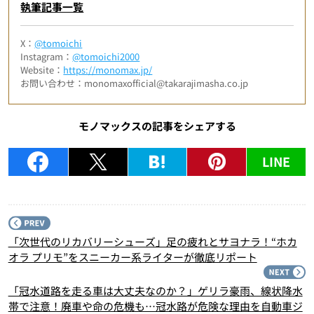
執筆記事一覧
X：
@tomoichi
Instagram：
@tomoichi2000
Website：
https://monomax.jp/
お問い合わせ：monomaxofficial@takarajimasha.co.jp
モノマックスの記事をシェアする
LINE
P
「次世代のリカバリーシューズ」足の疲れとサヨナラ！“ホカ
オラ プリモ”をスニーカー系ライターが徹底リポート
N
「冠水道路を走る車は大丈夫なのか？」ゲリラ豪雨、線状降水
帯で注意！廃車や命の危機も…冠水路が危険な理由を自動車ジ