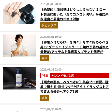
2026/08/05 20:00
【絶望的】加齢臭はどうしようもない!? ロー
ト製薬に聞いた「泡でゴシゴシ洗い」が逆効果
な理由と最強のニオイ対策
トピックス
2026/08/01 19:00
【将来シミだらけ…を防ぐ】今すぐ始めるべき
男の“グッドエイジング”！日焼け予防の基本と
最新UVアイテムを美容家＆ブランド代表がプ
ロ目線で指南／大人の価値向上研究所
雑貨
2026/07/31 22:00
特集
トレンドモノ3選
【頭皮の悪臭・ベタつきに】美容プロ解説、猛
暑で増える“脂性フケ”を防ぐ！ドラッグストア
で買える優秀ヘアケア3選
雑貨
2026/07/30 20:00