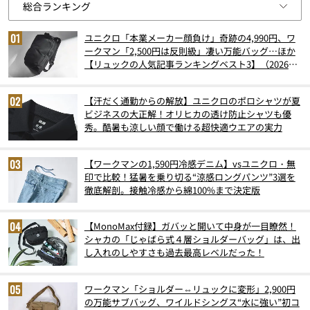
ユニクロ「本業メーカー顔負け」奇跡の4,990円、ワ
ークマン「2,500円は反則級」凄い万能バッグ…ほか
【リュックの人気記事ランキングベスト3】（2026年
6月版）
【汗だく通勤からの解放】ユニクロのポロシャツが夏
ビジネスの大正解！オリヒカの透け防止シャツも優
秀。酷暑も涼しい顔で働ける超快適ウエアの実力
【ワークマンの1,590円冷感デニム】vsユニクロ・無
印で比較！猛暑を乗り切る“涼感ロングパンツ”3選を
徹底解剖。接触冷感から綿100%まで決定版
【MonoMax付録】ガバッと開いて中身が一目瞭然！
シャカの「じゃばら式４層ショルダーバッグ」は、出
し入れのしやすさも過去最高レベルだった！
ワークマン「ショルダー⇔リュックに変形」2,900円
の万能サブバッグ、ワイルドシングス“水に強い”初コ