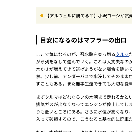
【アルヴェルに勝てる？】小沢コージが試乗
00Nm超の第3世代e-POWER＆和の格調
目安になるのはマフラーの出口
ここで気になるのが、冠水路を突っ切る
クルマ
がら列をなして進んでいく。これは大丈夫なの
水かさが増えてきて逃げようがない場合を除い
禁。少し前、アンダーパスで水没してそのまま
すこともある。また無事生還できても大切な愛
まずクルマはどれぐらいの水深まで走れるかと
排気ガスが出なくなってエンジンが停止してし
りも低いところにある。さらに水位が高くなり
入って破損するので、こうなると基本的に廃車