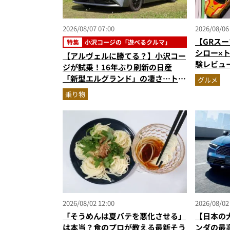
2026/08/07 07:00
2026/08/06
【GRスー
特集
小沢コージの「遊べるクルマ」
シロー×
【アルヴェルに勝てる？】小沢コー
験レビュ
ジが試乗！16年ぶり刷新の日産
ー＆体験
「新型エルグランド」の凄さ…トル
グルメ
奮間違い
ク500Nm超の第3世代e-POWER＆
乗り物
和の格調高きデザインを徹底チェッ
ク
2026/08/02 12:00
2026/08/02
「そうめんは夏バテを悪化させる」
【日本の
は本当？食のプロが教える最新そう
ンダの最