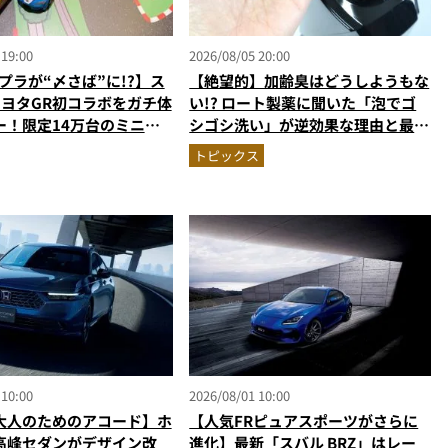
 19:00
2026/08/05 20:00
プラが“〆さば”に!?】ス
【絶望的】加齢臭はどうしようもな
トヨタGR初コラボをガチ体
い!? ロート製薬に聞いた「泡でゴ
ー！限定14万台のミニカ
シゴシ洗い」が逆効果な理由と最強
型演出に大人も子供も大興
のニオイ対策
トピックス
なし
 10:00
2026/08/01 10:00
大人のためのアコード】ホ
【人気FRピュアスポーツがさらに
高峰セダンがデザイン改
進化】最新「スバル BRZ」はレー