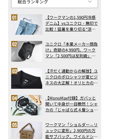
【ワークマンの1,590円冷感
デニム】vsユニクロ・無印で
比較！猛暑を乗り切る“涼感
ロングパンツ”3選を徹底解
剖。接触冷感から綿100%ま
ユニクロ「本業メーカー顔負
で決定版
け」奇跡の4,990円、ワーク
マン「2,500円は反則級」凄
い万能バッグ…ほか【リュッ
クの人気記事ランキングベス
【汗だく通勤からの解放】ユ
ト3】（2026年6月版）
ニクロのポロシャツが夏ビジ
ネスの大正解！オリヒカの透
け防止シャツも優秀。酷暑も
涼しい顔で働ける超快適ウエ
【MonoMax付録】ガバッと
アの実力
開いて中身が一目瞭然！シャ
カの「じゃばら式４層ショル
ダーバッグ」は、出し入れの
しやすさも過去最高レベルだ
ワークマン「ショルダー⇔リ
った！
ュックに変形」2,900円の万
能サブバッグ、ワイルドシン