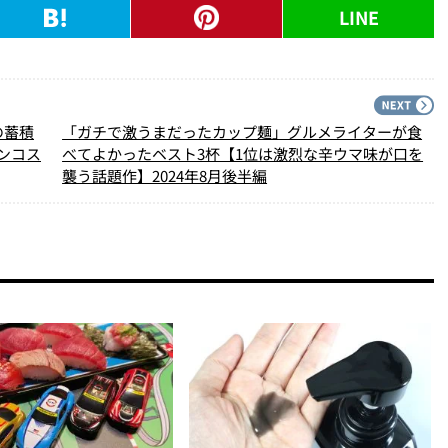
LINE
PREV
N
の蓄積
「ガチで激うまだったカップ麺」グルメライターが食
ンコス
べてよかったベスト3杯【1位は激烈な辛ウマ味が口を
襲う話題作】2024年8月後半編