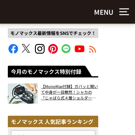
MENU
モノマックス最新情報をSNSでチェック！
今月のモノマックス特別付録
【MonoMax付録】ガバッと開い
て中身が一目瞭然！シャカの
「じゃばら式４層ショルダーバ
ッグ」は、出し入れのしやすさ
も過去最高レベルだった！
モノマックス 人気記事ランキング