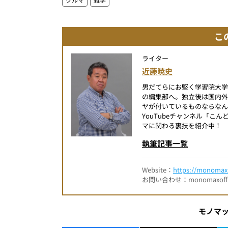
こ
ライター
近藤暁史
男だてらにお堅く学習院大
の編集部へ。独立後は国内
ヤが付いているものならなん
YouTubeチャンネル「
マに関わる裏技を紹介中！
執筆記事一覧
Website：
https://monomax.
お問い合わせ：monomaxofficia
モノマ