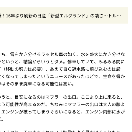
！16年ぶり刷新の日産「新型エルグランド」の凄さ…トルク5
高きデザインを徹底チェック
たち。雪をかき分けるラッセル車の如く、水を盛大にかき分けな
かというと、結論からいうとダメ。停車していて、みるみる間に
て（移動の努力は必要）、あえて自ら冠水路に飛び込むのは厳
亡くなってしまったというニュースがあったほどで、生命を脅か
車はそのまま廃車になる可能性は高い。
いうと、目安になるのはマフラーの出口。ここより上に来ると、
まう可能性が高まるのだ。ちなみにマフラーの出口は大人の膝よ
、エンジンが被ってしまうぐらいになると、エンジン内部に水が
だ。