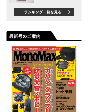
グス“水に強い”初コラボ付
録…ほか【休日バッグの人気
ランキング一覧を見る
記事ランキングベスト3】
（2026年6月版）
最新号のご案内