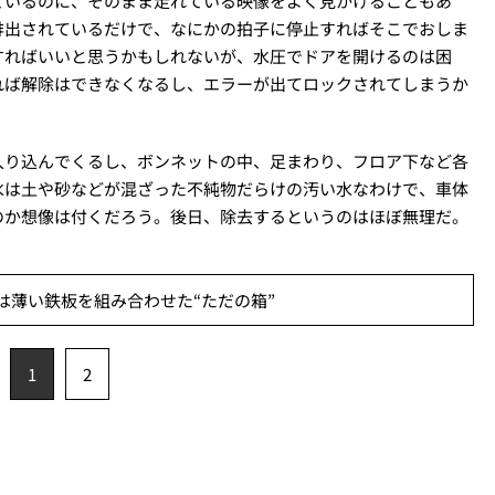
ているのに、そのまま走れている映像をよく見かけることもあ
排出されているだけで、なにかの拍子に停止すればそこでおしま
すればいいと思うかもしれないが、水圧でドアを開けるのは困
れば解除はできなくなるし、エラーが出てロックされてしまうか
入り込んでくるし、ボンネットの中、足まわり、フロア下など各
水は土や砂などが混ざった不純物だらけの汚い水なわけで、車体
のか想像は付くだろう。後日、除去するというのはほぼ無理だ。
は薄い鉄板を組み合わせた“ただの箱”
1
2