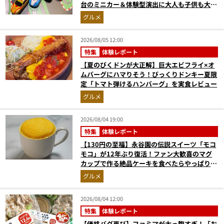
台のミニカー＆体験型演出に大人も子供も大興
奮間違いなし
グルメ
2026/08/05 12:00
特集
体験レポート
【夏のびくドンが大正解】巨大エビフライ×オ
ムバーグにハマりそう！びっくりドンキー夏限
定「トマト弾けるハンバーグ」を実食レビュー
グルメ
2026/08/04 19:00
特集
体験レポート
【130円の至福】永谷園の伝説スイーツ「モコ
モコ」が12年ぶり復活！ファン大歓喜のマグ
カップで作る絶品ケーキを食べたらやっぱり最
高にウマかった
グルメ
2026/08/04 12:00
特集
体験レポート
【価格バグ再び】ファミマが太っ腹すぎ！「お