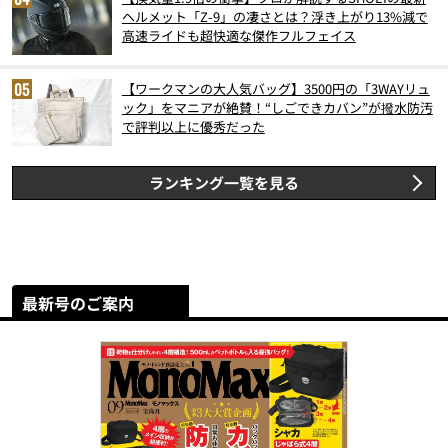
ヘルメット「Z-9」の凄さとは？浮き上がり13%減で
高速ライドも超快適な傑作フルフェイス
【ワークマンの大人気バッグ】3500円の「3WAYリュ
ック」をマニアが絶賛！“しごできカバン”が撥水防汚
で評判以上に優秀だった
ランキング一覧を見る
最新号のご案内