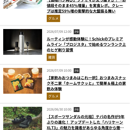
値段そのまま45%増量」を実食レポ。クレー
プは推定59%増の衝撃的な大盤振る舞い
グルメ
2026/07/09 12:00
PR
ルーティンが感動体験に！Schickのプレミア
ムライン「プロジスタ」で始めるワンランク上
のヒゲ剃り習慣
雑貨
2026/07/09 10:00
PR
【家飲みおつまみはこれ一択】おつまみスナッ
ク不二家「ホームサクッと」で簡単＆極上の家
飲み体験
グルメ
2026/06/30 10:00
PR
【スポーツサンダルの元祖】テバの名作が9年
ぶりの進化！ アップデートした「ハリケーン
XLT3」の魅力を識者があらゆる角度から徹底