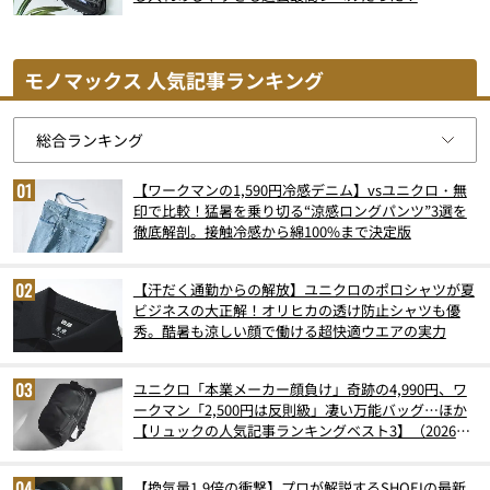
モノマックス 人気記事ランキング
【ワークマンの1,590円冷感デニム】vsユニクロ・無
印で比較！猛暑を乗り切る“涼感ロングパンツ”3選を
徹底解剖。接触冷感から綿100%まで決定版
【汗だく通勤からの解放】ユニクロのポロシャツが夏
ビジネスの大正解！オリヒカの透け防止シャツも優
秀。酷暑も涼しい顔で働ける超快適ウエアの実力
ユニクロ「本業メーカー顔負け」奇跡の4,990円、ワ
ークマン「2,500円は反則級」凄い万能バッグ…ほか
【リュックの人気記事ランキングベスト3】（2026年
6月版）
【換気量1.9倍の衝撃】プロが解説するSHOEIの最新