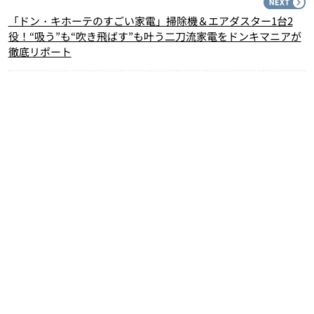
N
「ドン・キホーテのすごい家電」掃除機＆エアダスター1台2
役！“吸う”も“吹き飛ばす”も叶う二刀流家電をドンキマニアが
徹底リポート