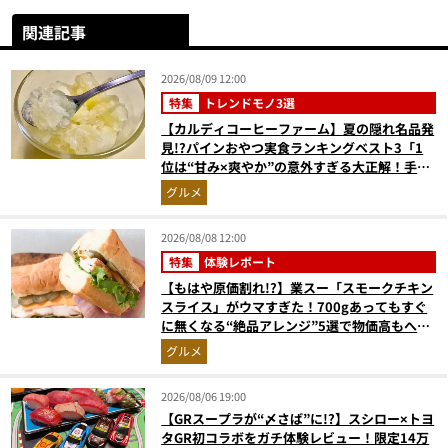
関連記事
2026/08/09 12:00
特集
トレンドモノ3選
【カルディコーヒーファーム】夏の隠れ名品発
見!?パインおやつ実食ランキングベスト3「1
位は“甘み×爽やか”の意外すぎる大正解！手が
止まらない『かりんとう』」
グルメ
2026/08/08 12:00
特集
体験レポート
【もはや原価割れ!?】業スー「スモークチキン
スライス」がウマすぎた！700gあってもすぐ
に無くなる“絶品アレンジ”5選で物価高もへっ
ちゃら
グルメ
2026/08/06 19:00
【GRスープラが“〆さば”に!?】スシロー×トヨ
タGR初コラボをガチ体験レビュー！限定14万