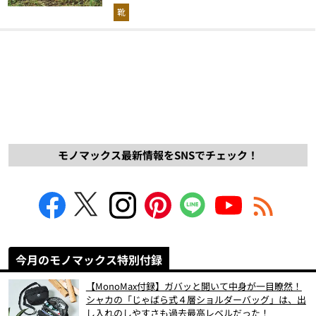
解説！
靴
モノマックス最新情報をSNSでチェック！
今月のモノマックス特別付録
【MonoMax付録】ガバッと開いて中身が一目瞭然！
シャカの「じゃばら式４層ショルダーバッグ」は、出
し入れのしやすさも過去最高レベルだった！