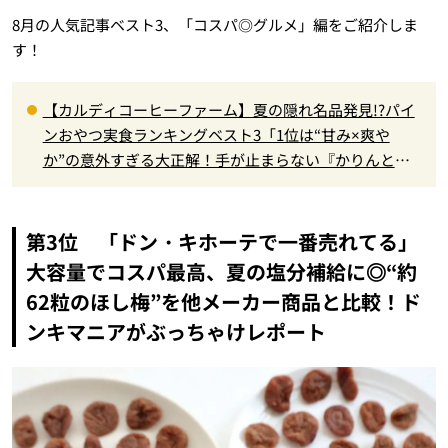
8月の人気記事ベスト3、「コスパ◎グルメ」編をご紹介しま
す！
【カルディコーヒーファーム】夏の隠れ名品発見!?パイ
ンおやつ実食ランキングベスト3「1位は“甘み×爽や
か”の意外すぎる大正解！手が止まらない『かりんと
う』」
第3位 「ドン・キホーテで一番売れてる」
大容量でコスパ最高、夏の塩分補給に◎“約
62粒のほし梅”を他メーカー商品と比較！ド
ンキマニアがぶっちゃけレポート