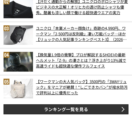
【汗だく通勤からの解放】ユニクロのポロシャツが夏
ビジネスの大正解！オリヒカの透け防止シャツも優
秀。酷暑も涼しい顔で働ける超快適ウエアの実力
ユニクロ「本業メーカー顔負け」奇跡の4,990円、ワ
ークマン「2,500円は反則級」凄い万能バッグ…ほか
【リュックの人気記事ランキングベスト3】（2026年
6月版）
【換気量1.9倍の衝撃】プロが解説するSHOEIの最新
ヘルメット「Z-9」の凄さとは？浮き上がり13%減で
高速ライドも超快適な傑作フルフェイス
【ワークマンの大人気バッグ】3500円の「3WAYリュ
ック」をマニアが絶賛！“しごできカバン”が撥水防汚
で評判以上に優秀だった
ランキング一覧を見る