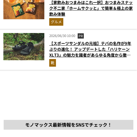
【家飲みおつまみはこれ一択】おつまみスナッ
ク不二家「ホームサクッと」で簡単＆極上の家
飲み体験
グルメ
2026/06/30 10:00
PR
【スポーツサンダルの元祖】テバの名作が9年
ぶりの進化！ アップデートした「ハリケーン
XLT3」の魅力を識者があらゆる角度から徹底
解説！
靴
モノマックス最新情報をSNSでチェック！