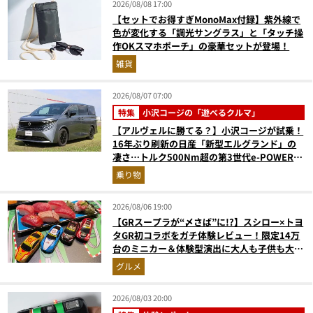
2026/08/08 17:00
【セットでお得すぎMonoMax付録】紫外線で
色が変化する「調光サングラス」と「タッチ操
作OKスマホポーチ」の豪華セットが登場！
雑貨
2026/08/07 07:00
特集
小沢コージの「遊べるクルマ」
【アルヴェルに勝てる？】小沢コージが試乗！
16年ぶり刷新の日産「新型エルグランド」の
凄さ…トルク500Nm超の第3世代e-POWER＆
和の格調高きデザインを徹底チェック
乗り物
2026/08/06 19:00
【GRスープラが“〆さば”に!?】スシロー×トヨ
タGR初コラボをガチ体験レビュー！限定14万
台のミニカー＆体験型演出に大人も子供も大興
奮間違いなし
グルメ
2026/08/03 20:00