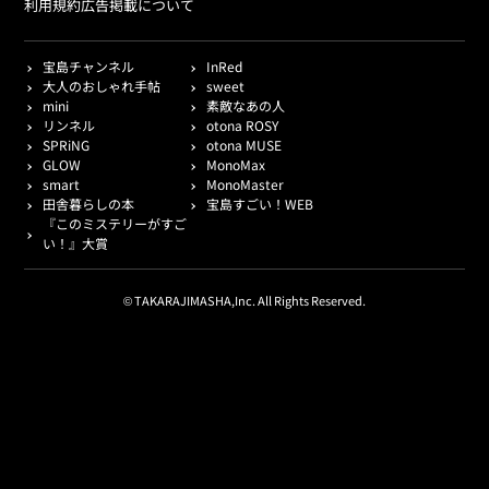
利用規約
広告掲載について
宝島チャンネル
InRed
大人のおしゃれ手帖
sweet
mini
素敵なあの人
リンネル
otona ROSY
SPRiNG
otona MUSE
GLOW
MonoMax
smart
MonoMaster
田舎暮らしの本
宝島すごい！WEB
『このミステリーがすご
い！』大賞
© TAKARAJIMASHA,Inc. All Rights Reserved.