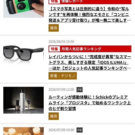
特集
体験レポート
【スマホ写真とは圧倒的に違う】令和の“写ル
ンです”を再体験！強烈なエモさと「コンビニ
発送＆アプリ受け取り」が唯一無二で楽しすぎ
た
雑貨
2026/08/03 15:00
特集
月間人気記事ランキング
レイバンからついに！“完成度が異常”なスマー
トグラス、美しすぎる限定「IQOS ILUMA i」
…ほか【ガジェットの人気記事ランキングベス
ト3】（2026年6月版）
家電・デジモノ
2026/07/09 12:00
PR
ルーティンが感動体験に！Schickのプレミア
ムライン「プロジスタ」で始めるワンランク上
のヒゲ剃り習慣
雑貨
2026/07/09 10:00
PR