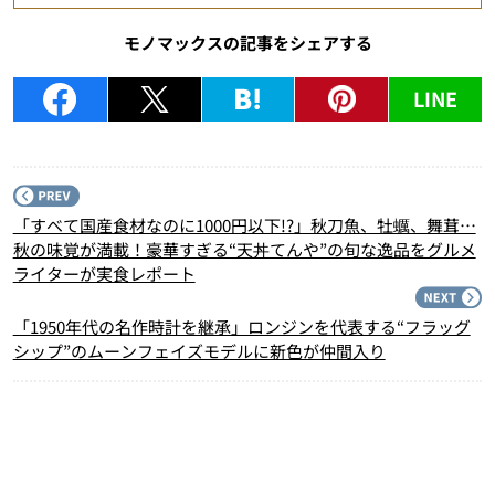
モノマックスの記事をシェアする
LINE
P
「すべて国産食材なのに1000円以下!?」秋刀魚、牡蠣、舞茸…
秋の味覚が満載！豪華すぎる“天丼てんや”の旬な逸品をグルメ
ライターが実食レポート
N
「1950年代の名作時計を継承」ロンジンを代表する“フラッグ
シップ”のムーンフェイズモデルに新色が仲間入り