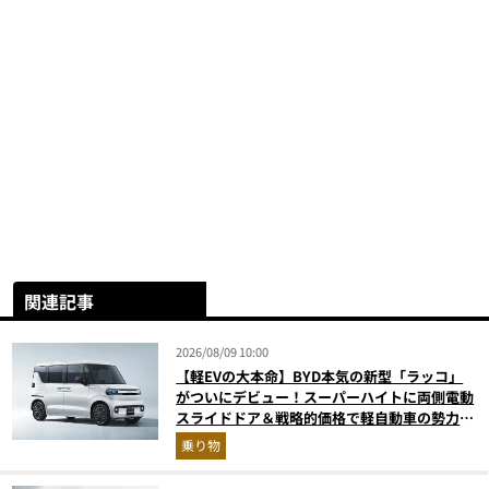
関連記事
2026/08/09 10:00
【軽EVの大本命】BYD本気の新型「ラッコ」
がついにデビュー！スーパーハイトに両側電動
スライドドア＆戦略的価格で軽自動車の勢力図
はどうなる？
乗り物