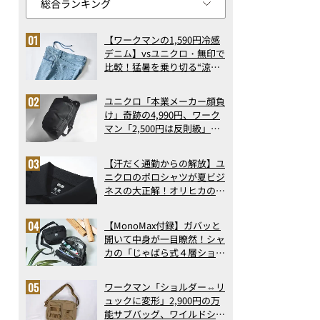
【ワークマンの1,590円冷感
デニム】vsユニクロ・無印で
比較！猛暑を乗り切る“涼感
ロングパンツ”3選を徹底解
剖。接触冷感から綿100%ま
ユニクロ「本業メーカー顔負
で決定版
け」奇跡の4,990円、ワーク
マン「2,500円は反則級」凄
い万能バッグ…ほか【リュッ
クの人気記事ランキングベス
【汗だく通勤からの解放】ユ
ト3】（2026年6月版）
ニクロのポロシャツが夏ビジ
ネスの大正解！オリヒカの透
け防止シャツも優秀。酷暑も
涼しい顔で働ける超快適ウエ
【MonoMax付録】ガバッと
アの実力
開いて中身が一目瞭然！シャ
カの「じゃばら式４層ショル
ダーバッグ」は、出し入れの
しやすさも過去最高レベルだ
ワークマン「ショルダー⇔リ
った！
ュックに変形」2,900円の万
能サブバッグ、ワイルドシン