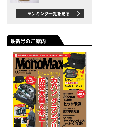
グス“水に強い”初コラボ付
録…ほか【休日バッグの人気
ランキング一覧を見る
記事ランキングベスト3】
（2026年6月版）
最新号のご案内