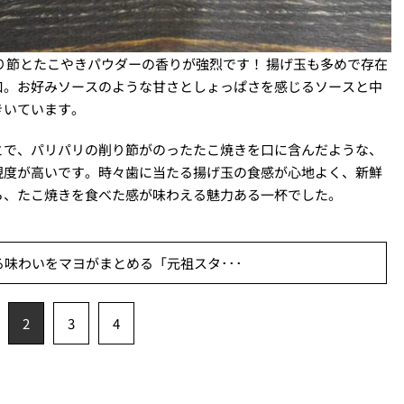
り節とたこやきパウダーの香りが強烈です！ 揚げ玉も多めで存在
口。お好みソースのような甘さとしょっぱさを感じるソースと中
きいています。
とで、パリパリの削り節がのったたこ焼きを口に含んだような、
現度が高いです。時々歯に当たる揚げ玉の食感が心地よく、新鮮
ら、たこ焼きを食べた感が味わえる魅力ある一杯でした。
味わいをマヨがまとめる「元祖スタ･･･
2
3
4