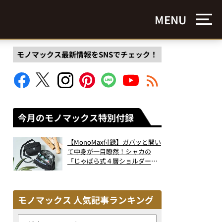
MENU
モノマックス最新情報をSNSでチェック！
今月のモノマックス特別付録
【MonoMax付録】ガバッと開い
て中身が一目瞭然！シャカの
「じゃばら式４層ショルダーバ
ッグ」は、出し入れのしやすさ
も過去最高レベルだった！
モノマックス 人気記事ランキング