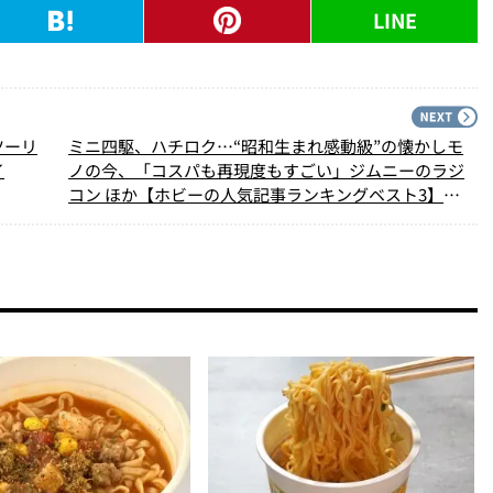
LINE
PREV
N
ツーリ
ミニ四駆、ハチロク…“昭和生まれ感動級”の懐かしモ
イ
ノの今、「コスパも再現度もすごい」ジムニーのラジ
コン ほか【ホビーの人気記事ランキングベスト3】
（2024年9月版）