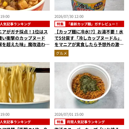
 19:00
2026/07/30 12:00
人気記事ランキング
特集
「最新カップ麺」ガチレビュー！
ニアがガチ採点！1位はス
【カップ麺に冷水!?】お湯不要！水
凄い衝撃のカップヌード
で5分戻す「冷しカップヌードル」
解を超えた味」魔改造わか
をマニアが実食したら予想外の激ウ
ン…ほか【カップ麺の人気
マ新体験だった
グルメ
ングベスト3】（2026年
 19:00
2026/07/01 15:00
人気記事ランキング
特集
月間人気記事ランキング