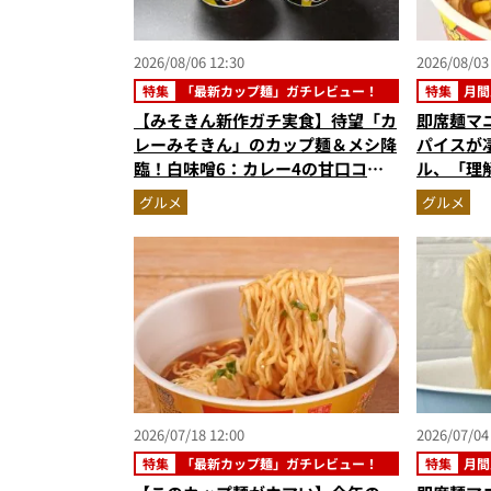
2026/08/06 12:30
2026/08/03
特集
「最新カップ麺」ガチレビュー！
特集
月間
【みそきん新作ガチ実食】待望「カ
即席麺マ
レーみそきん」のカップ麺＆メシ降
パイスが
臨！白味噌6：カレー4の甘口コク
ル、「理
旨スープ＆ゴロッと大ぶりポテトに
めラーメ
グルメ
グルメ
歓喜
記事ランキ
6月版）
2026/07/18 12:00
2026/07/04
特集
「最新カップ麺」ガチレビュー！
特集
月間