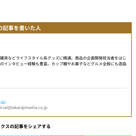
の記事を書いた人
、雑貨などライフスタイル系グッズに精通。商品の企画開発担当者をはじ
へのインタビュー経験も豊富。カップ麺やお菓子などグルメ全般にも造詣
jp/
l@takarajimasha.co.jp
ックスの記事をシェアする