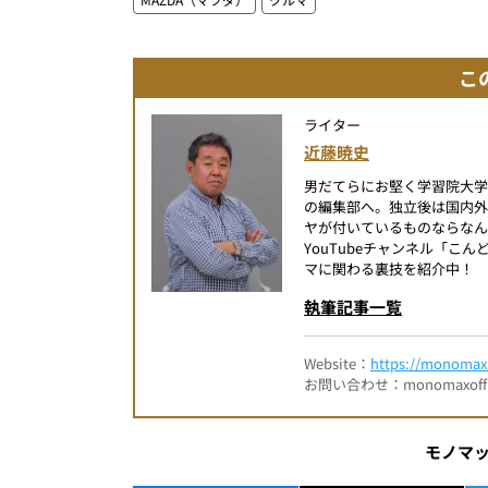
こ
ライター
近藤暁史
男だてらにお堅く学習院大
の編集部へ。独立後は国内
ヤが付いているものならなん
YouTubeチャンネル「
マに関わる裏技を紹介中！
執筆記事一覧
Website：
https://monomax.
お問い合わせ：monomaxofficia
モノマ