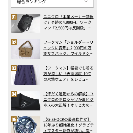
ユニクロ「本業メーカー顔負
け」奇跡の4,990円、ワーク
マン「2,500円は反則級」凄
い万能バッグ…ほか【リュッ
クの人気記事ランキングベス
ワークマン「ショルダー⇔リ
ト3】（2026年6月版）
ュックに変形」2,900円の万
能サブバッグ、ワイルドシン
グス“水に強い”初コラボ付
録…ほか【休日バッグの人気
【ワークマン】猛暑でも着る
記事ランキングベスト3】
方が涼しい「表面温度-10℃
（2026年6月版）
の氷撃ウェア」をレビュ
ー！“腕だけ濡らすのが正
解”の気化冷却機能が凄い
【汗だく通勤からの解放】ユ
ニクロのポロシャツが夏ビジ
ネスの大正解！オリヒカの透
け防止シャツも優秀。酷暑も
涼しい顔で働ける超快適ウエ
【G-SHOCKの最高傑作か】
アの実力
18年ぶり超絶進化！グラビテ
ィマスター新作が凄い。開発