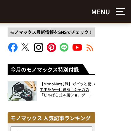
MENU
モノマックス最新情報をSNSでチェック！
今月のモノマックス特別付録
【MonoMax付録】ガバッと開い
て中身が一目瞭然！シャカの
「じゃばら式４層ショルダーバ
ッグ」は、出し入れのしやすさ
も過去最高レベルだった！
モノマックス 人気記事ランキング