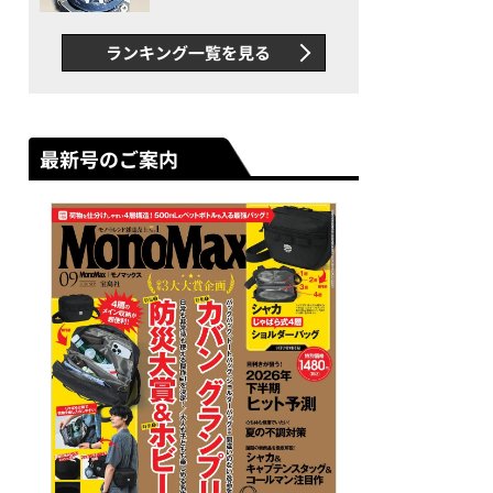
者が語る「GWR-B3000」最
新ムーブメントの衝撃
ランキング一覧を見る
最新号のご案内