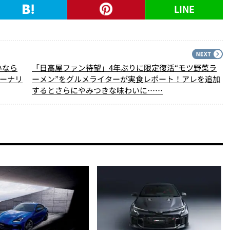
LINE
PREV
N
いなら
「日高屋ファン待望」4年ぶりに限定復活“モツ野菜ラ
ャーナリ
ーメン”をグルメライターが実食レポート！アレを追加
するとさらにやみつきな味わいに……