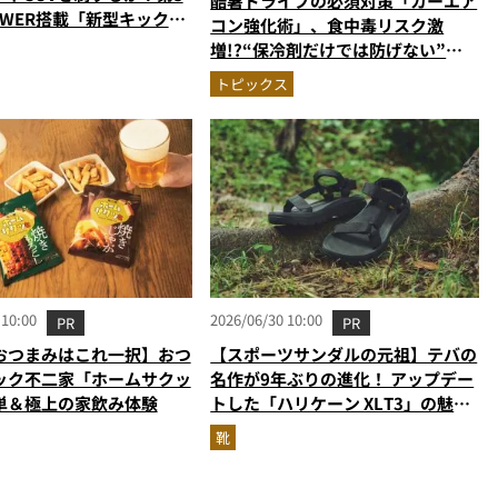
酷暑ドライブの必須対策「カーエア
OWER搭載「新型キック
コン強化術」、食中毒リスク激
貌に迫る
増!?“保冷剤だけでは防げない”夏
の危険行動…ほか【ライフハックの
トピックス
人気記事ランキングベスト3】
（2026年6月版）
 10:00
2026/06/30 10:00
PR
PR
おつまみはこれ一択】おつ
【スポーツサンダルの元祖】テバの
ック不二家「ホームサクッ
名作が9年ぶりの進化！ アップデー
単＆極上の家飲み体験
トした「ハリケーン XLT3」の魅力
を識者があらゆる角度から徹底解
靴
説！