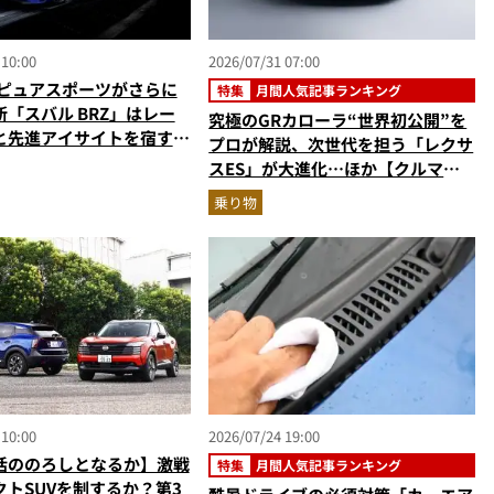
 10:00
2026/07/31 07:00
Rピュアスポーツがさらに
特集
月間人気記事ランキング
「スバル BRZ」はレー
究極のGRカローラ“世界初公開”を
と先進アイサイトを宿す傑
プロが解説、次世代を担う「レクサ
スES」が大進化…ほか【クルマの
人気記事ランキングベスト3】
乗り物
（2026年6月版）
 10:00
2026/07/24 19:00
活ののろしとなるか】激戦
特集
月間人気記事ランキング
クトSUVを制するか？第3