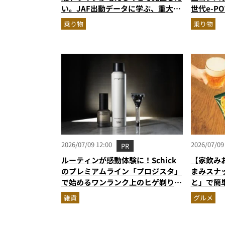
い。JAF出動データに学ぶ、重大ト
世代e-P
ラブル回避の「実は簡単な」セルフ
ス」の全
乗り物
乗り物
メンテ術
2026/07/09 12:00
2026/07/09
PR
ルーティンが感動体験に！Schick
【家飲み
のプレミアムライン「プロジスタ」
まみスナ
で始めるワンランク上のヒゲ剃り習
と」で簡
慣
雑貨
グルメ