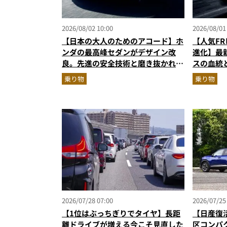
2026/08/02 10:00
2026/08/01
【日本の大人のためのアコード】ホ
【人気F
ンダの最高峰セダンがデザイン改
進化】最新
良。先進の安全技術と磨き抜かれた
スの血統
美しさでさらに上質に
作へ
乗り物
乗り物
2026/07/28 07:00
2026/07/25
【1位はぶっちぎりでタイヤ】長距
【日産復
離ドライブが増える今こそ見直した
区コンパ