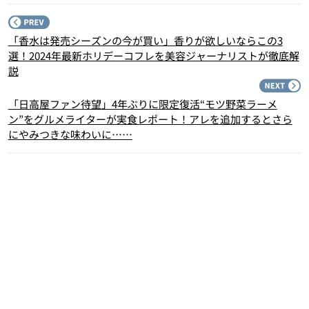
P
「香水は発売シーズンの今が買い」香りが欲しいならこの3
選！2024年最新ホリデーコフレを美容ジャーナリストが徹底解
説
N
「日高屋ファン待望」4年ぶりに限定復活“モツ野菜ラーメ
ン”をグルメライターが実食レポート！アレを追加するとさら
にやみつきな味わいに……