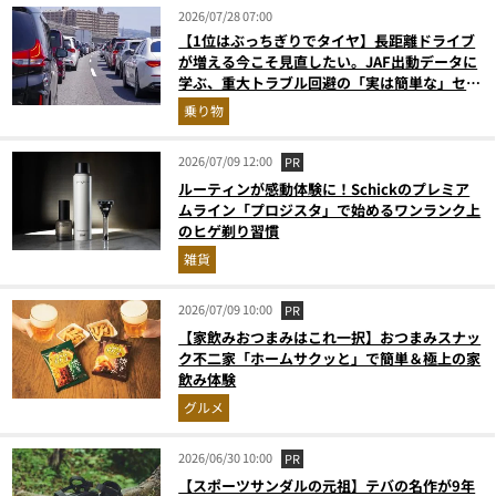
2026/07/28 07:00
【1位はぶっちぎりでタイヤ】長距離ドライブ
が増える今こそ見直したい。JAF出動データに
学ぶ、重大トラブル回避の「実は簡単な」セル
フメンテ術
乗り物
2026/07/09 12:00
PR
ルーティンが感動体験に！Schickのプレミア
ムライン「プロジスタ」で始めるワンランク上
のヒゲ剃り習慣
雑貨
2026/07/09 10:00
PR
【家飲みおつまみはこれ一択】おつまみスナッ
ク不二家「ホームサクッと」で簡単＆極上の家
飲み体験
グルメ
2026/06/30 10:00
PR
【スポーツサンダルの元祖】テバの名作が9年