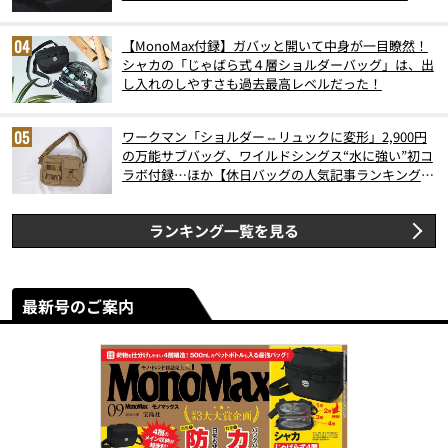
【MonoMax付録】ガバッと開いて中身が一目瞭然！
シャカの「じゃばら式４層ショルダーバッグ」は、出
し入れのしやすさも過去最高レベルだった！
ワークマン「ショルダー⇔リュックに変形」2,900円
の万能サブバッグ、ワイルドシングス“水に強い”初コ
ラボ付録…ほか【休日バッグの人気記事ランキングベ
スト3】（2026年6月版）
ランキング一覧を見る
最新号のご案内