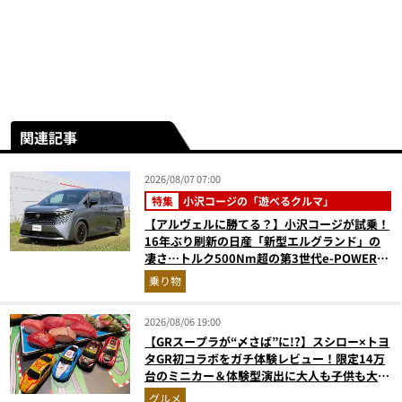
関連記事
2026/08/07 07:00
特集
小沢コージの「遊べるクルマ」
【アルヴェルに勝てる？】小沢コージが試乗！
16年ぶり刷新の日産「新型エルグランド」の
凄さ…トルク500Nm超の第3世代e-POWER＆
和の格調高きデザインを徹底チェック
乗り物
2026/08/06 19:00
【GRスープラが“〆さば”に!?】スシロー×トヨ
タGR初コラボをガチ体験レビュー！限定14万
台のミニカー＆体験型演出に大人も子供も大興
奮間違いなし
グルメ