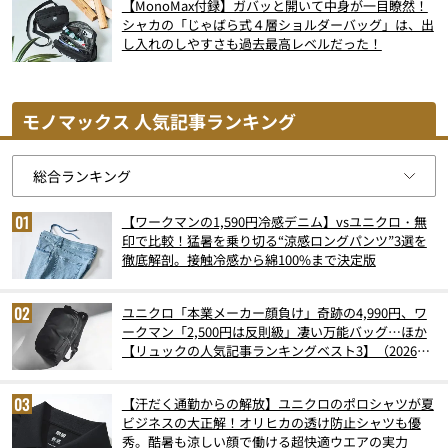
【MonoMax付録】ガバッと開いて中身が一目瞭然！
シャカの「じゃばら式４層ショルダーバッグ」は、出
し入れのしやすさも過去最高レベルだった！
モノマックス 人気記事ランキング
【ワークマンの1,590円冷感デニム】vsユニクロ・無
印で比較！猛暑を乗り切る“涼感ロングパンツ”3選を
徹底解剖。接触冷感から綿100%まで決定版
ユニクロ「本業メーカー顔負け」奇跡の4,990円、ワ
ークマン「2,500円は反則級」凄い万能バッグ…ほか
【リュックの人気記事ランキングベスト3】（2026年
6月版）
【汗だく通勤からの解放】ユニクロのポロシャツが夏
ビジネスの大正解！オリヒカの透け防止シャツも優
秀。酷暑も涼しい顔で働ける超快適ウエアの実力