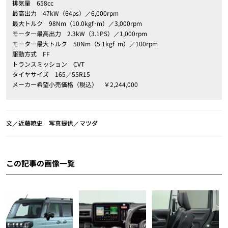
排気量 658cc
最高出力 47kW（64ps）／6,000rpm
最大トルク 98Nm（10.0kgf･m）／3,000rpm
モーター最高出力 2.3kW（3.1PS）／1,000rpm
モーター最大トルク 50Nm（5.1kgf･m）／100rpm
駆動方式 FF
トランスミッション CVT
タイヤサイズ 165／55R15
メーカー希望小売価格（税込） ￥2,244,000
文／近藤暁史 写真提供／マツダ
この記事の画像一覧