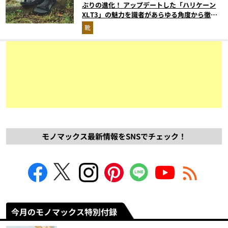
ぶりの進化！ アップデートした「ハリケーン
XLT3」の魅力を識者があらゆる角度から徹底
解説！
靴
モノマックス最新情報をSNSでチェック！
今月のモノマックス特別付録