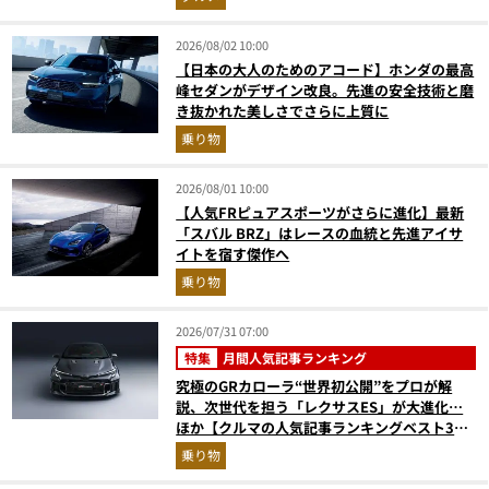
2026/08/02 10:00
【日本の大人のためのアコード】ホンダの最高
峰セダンがデザイン改良。先進の安全技術と磨
き抜かれた美しさでさらに上質に
乗り物
2026/08/01 10:00
【人気FRピュアスポーツがさらに進化】最新
「スバル BRZ」はレースの血統と先進アイサ
イトを宿す傑作へ
乗り物
2026/07/31 07:00
特集
月間人気記事ランキング
究極のGRカローラ“世界初公開”をプロが解
説、次世代を担う「レクサスES」が大進化…
ほか【クルマの人気記事ランキングベスト3】
（2026年6月版）
乗り物