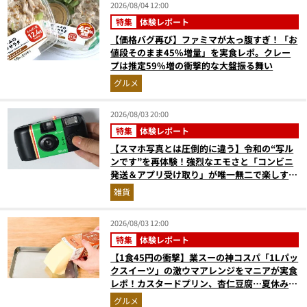
2026/08/04 12:00
特集
体験レポート
【価格バグ再び】ファミマが太っ腹すぎ！「お
値段そのまま45%増量」を実食レポ。クレー
プは推定59%増の衝撃的な大盤振る舞い
グルメ
2026/08/03 20:00
特集
体験レポート
【スマホ写真とは圧倒的に違う】令和の“写ル
ンです”を再体験！強烈なエモさと「コンビニ
発送＆アプリ受け取り」が唯一無二で楽しすぎ
た
雑貨
2026/08/03 12:00
特集
体験レポート
【1食45円の衝撃】業スーの神コスパ「1Lパッ
クスイーツ」の激ウマアレンジをマニアが実食
レポ！カスタードプリン、杏仁豆腐…夏休みの
おやつに最強すぎた
グルメ