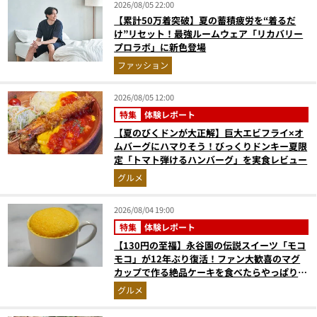
2026/08/05 22:00
【累計50万着突破】夏の蓄積疲労を“着るだ
け”リセット！最強ルームウェア「リカバリー
プロラボ」に新色登場
ファッション
2026/08/05 12:00
特集
体験レポート
【夏のびくドンが大正解】巨大エビフライ×オ
ムバーグにハマりそう！びっくりドンキー夏限
定「トマト弾けるハンバーグ」を実食レビュー
グルメ
2026/08/04 19:00
特集
体験レポート
【130円の至福】永谷園の伝説スイーツ「モコ
モコ」が12年ぶり復活！ファン大歓喜のマグ
カップで作る絶品ケーキを食べたらやっぱり最
高にウマかった
グルメ