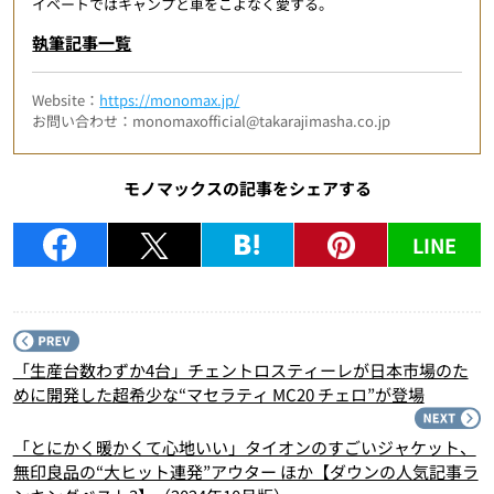
イベートではキャンプと車をこよなく愛する。
執筆記事一覧
Website：
https://monomax.jp/
お問い合わせ：monomaxofficial@takarajimasha.co.jp
モノマックスの記事をシェアする
LINE
P
「生産台数わずか4台」チェントロスティーレが日本市場のた
めに開発した超希少な“マセラティ MC20 チェロ”が登場
N
「とにかく暖かくて心地いい」タイオンのすごいジャケット、
無印良品の“大ヒット連発”アウター ほか【ダウンの人気記事ラ