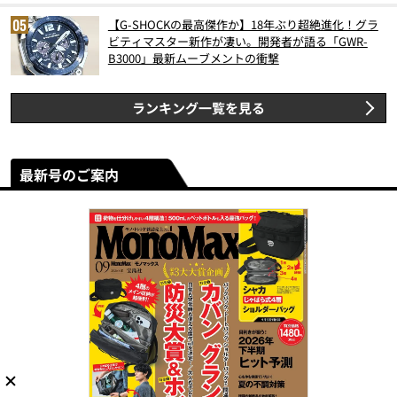
【G-SHOCKの最高傑作か】18年ぶり超絶進化！グラ
ビティマスター新作が凄い。開発者が語る「GWR-
B3000」最新ムーブメントの衝撃
ランキング一覧を見る
最新号のご案内