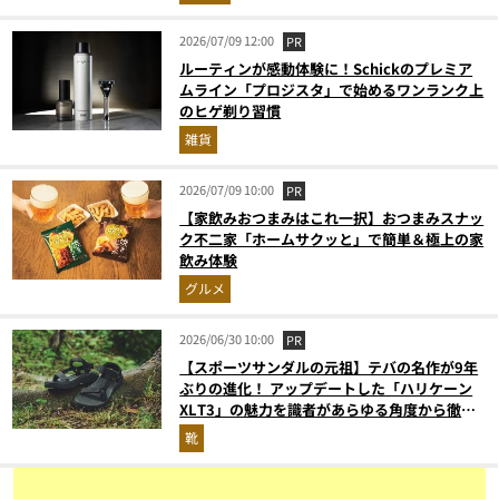
2026/07/09 12:00
PR
ルーティンが感動体験に！Schickのプレミア
ムライン「プロジスタ」で始めるワンランク上
のヒゲ剃り習慣
雑貨
2026/07/09 10:00
PR
【家飲みおつまみはこれ一択】おつまみスナッ
ク不二家「ホームサクッと」で簡単＆極上の家
飲み体験
グルメ
2026/06/30 10:00
PR
【スポーツサンダルの元祖】テバの名作が9年
ぶりの進化！ アップデートした「ハリケーン
XLT3」の魅力を識者があらゆる角度から徹底
解説！
靴