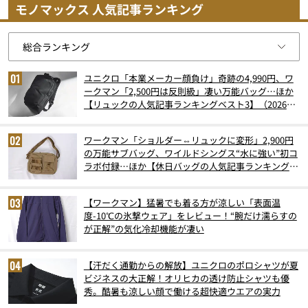
モノマックス 人気記事ランキング
ユニクロ「本業メーカー顔負け」奇跡の4,990円、ワ
ークマン「2,500円は反則級」凄い万能バッグ…ほか
【リュックの人気記事ランキングベスト3】（2026年
6月版）
ワークマン「ショルダー⇔リュックに変形」2,900円
の万能サブバッグ、ワイルドシングス“水に強い”初コ
ラボ付録…ほか【休日バッグの人気記事ランキングベ
スト3】（2026年6月版）
【ワークマン】猛暑でも着る方が涼しい「表面温
度-10℃の氷撃ウェア」をレビュー！“腕だけ濡らすの
が正解”の気化冷却機能が凄い
【汗だく通勤からの解放】ユニクロのポロシャツが夏
ビジネスの大正解！オリヒカの透け防止シャツも優
秀。酷暑も涼しい顔で働ける超快適ウエアの実力