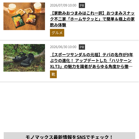
2026/07/09 10:00
PR
【家飲みおつまみはこれ一択】おつまみスナッ
ク不二家「ホームサクッと」で簡単＆極上の家
飲み体験
グルメ
2026/06/30 10:00
PR
【スポーツサンダルの元祖】テバの名作が9年
ぶりの進化！ アップデートした「ハリケーン
XLT3」の魅力を識者があらゆる角度から徹底
解説！
靴
モノマックス最新情報をSNSでチェック！