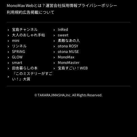
MonoMax Webとは？
運営会社
採用情報
プライバシーポリシー
利用規約
広告掲載について
宝島チャンネル
InRed
大人のおしゃれ手帖
sweet
mini
素敵なあの人
リンネル
otona ROSY
SPRiNG
otona MUSE
GLOW
MonoMax
smart
MonoMaster
田舎暮らしの本
宝島すごい！WEB
『このミステリーがすご
い！』大賞
© TAKARAJIMASHA,Inc. All Rights Reserved.