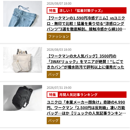
2026/08/07 18:00
特集
涼しい！「猛暑対策グッズ」
【ワークマンの1,590円冷感デニム】vsユニク
ロ・無印で比較！猛暑を乗り切る“涼感ロング
パンツ”3選を徹底解剖。接触冷感から綿100%
まで決定版
ファッション
2026/08/03 18:00
【ワークマンの大人気バッグ】3500円の
「3WAYリュック」をマニアが絶賛！“しごで
きカバン”が撥水防汚で評判以上に優秀だった
バッグ
2026/07/31 19:00
特集
月間人気記事ランキング
ユニクロ「本業メーカー顔負け」奇跡の4,990
円、ワークマン「2,500円は反則級」凄い万能
バッグ…ほか【リュックの人気記事ランキング
ベスト3】（2026年6月版）
バッグ