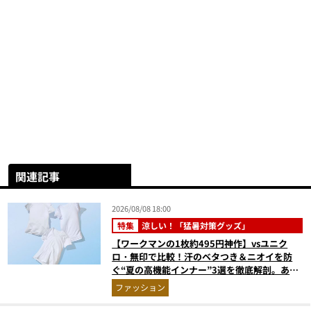
関連記事
2026/08/08 18:00
特集
涼しい！「猛暑対策グッズ」
【ワークマンの1枚約495円神作】vsユニク
ロ・無印で比較！汗のベタつき＆ニオイを防
ぐ“夏の高機能インナー”3選を徹底解剖。あな
たに最適な1着は？
ファッション