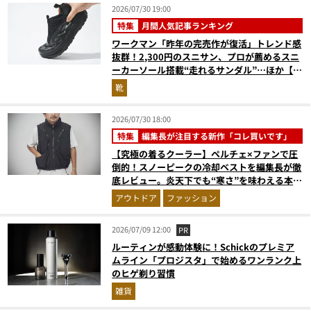
2026/07/30 19:00
特集
月間人気記事ランキング
ワークマン「昨年の完売作が復活」トレンド感
抜群！2,300円のスニサン、プロが薦めるスニ
ーカーソール搭載“走れるサンダル”…ほか【夏
シューズの人気記事ランキングベスト3】
靴
（2026年6月版）
2026/07/30 18:00
特集
編集長が注目する新作「コレ買いです」
【究極の着るクーラー】ペルチェ×ファンで圧
倒的！スノーピークの冷却ベストを編集長が徹
底レビュー。炎天下でも“寒さ”を味わえる本気
のギア『コレ買いです』Vol.172
アウトドア
ファッション
2026/07/09 12:00
PR
ルーティンが感動体験に！Schickのプレミア
ムライン「プロジスタ」で始めるワンランク上
のヒゲ剃り習慣
雑貨