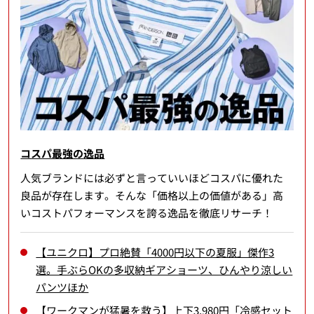
コスパ最強の逸品
人気ブランドには必ずと言っていいほどコスパに優れた
良品が存在します。そんな「価格以上の価値がある」高
いコストパフォーマンスを誇る逸品を徹底リサーチ！
【ユニクロ】プロ絶賛「4000円以下の夏服」傑作3
選。手ぶらOKの多収納ギアショーツ、ひんやり涼しい
パンツほか
【ワークマンが猛暑を救う】上下3,980円「冷感セット