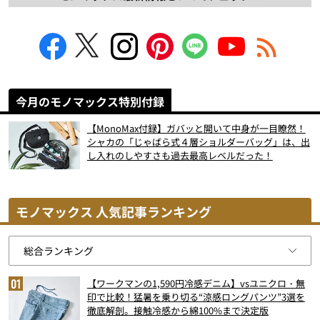
今月のモノマックス特別付録
【MonoMax付録】ガバッと開いて中身が一目瞭然！
シャカの「じゃばら式４層ショルダーバッグ」は、出
し入れのしやすさも過去最高レベルだった！
モノマックス 人気記事ランキング
【ワークマンの1,590円冷感デニム】vsユニクロ・無
印で比較！猛暑を乗り切る“涼感ロングパンツ”3選を
徹底解剖。接触冷感から綿100%まで決定版