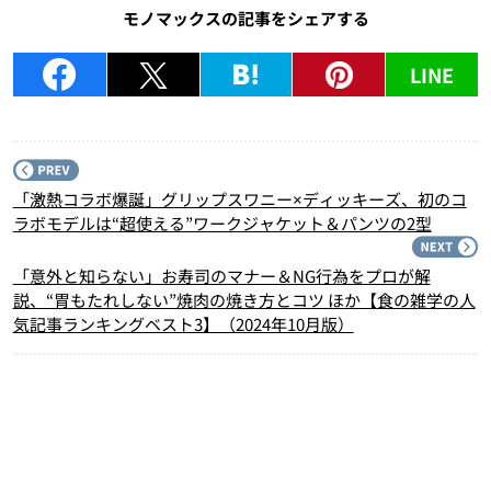
モノマックスの記事をシェアする
LINE
P
「激熱コラボ爆誕」グリップスワニー×ディッキーズ、初のコ
ラボモデルは“超使える”ワークジャケット＆パンツの2型
N
「意外と知らない」お寿司のマナー＆NG行為をプロが解
説、“胃もたれしない”焼肉の焼き方とコツ ほか【食の雑学の人
気記事ランキングベスト3】（2024年10月版）