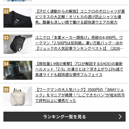
【汗だく通勤からの解放】ユニクロのポロシャツが夏
ビジネスの大正解！オリヒカの透け防止シャツも優
秀。酷暑も涼しい顔で働ける超快適ウエアの実力
ユニクロ「本業メーカー顔負け」奇跡の4,990円、ワ
ークマン「2,500円は反則級」凄い万能バッグ…ほか
【リュックの人気記事ランキングベスト3】（2026年
6月版）
【換気量1.9倍の衝撃】プロが解説するSHOEIの最新
ヘルメット「Z-9」の凄さとは？浮き上がり13%減で
高速ライドも超快適な傑作フルフェイス
【ワークマンの大人気バッグ】3500円の「3WAYリュ
ック」をマニアが絶賛！“しごできカバン”が撥水防汚
で評判以上に優秀だった
ランキング一覧を見る