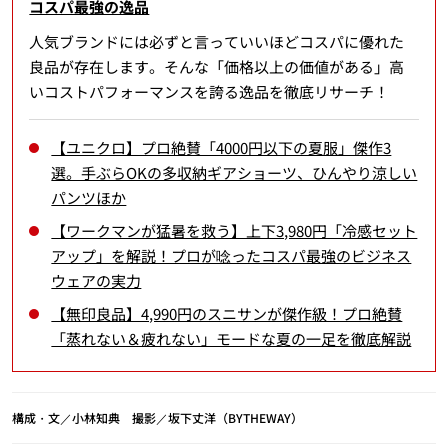
コスパ最強の逸品
人気ブランドには必ずと言っていいほどコスパに優れた
良品が存在します。そんな「価格以上の価値がある」高
いコストパフォーマンスを誇る逸品を徹底リサーチ！
【ユニクロ】プロ絶賛「4000円以下の夏服」傑作3
選。手ぶらOKの多収納ギアショーツ、ひんやり涼しい
パンツほか
【ワークマンが猛暑を救う】上下3,980円「冷感セット
アップ」を解説！プロが唸ったコスパ最強のビジネス
ウェアの実力
【無印良品】4,990円のスニサンが傑作級！プロ絶賛
「蒸れない＆疲れない」モードな夏の一足を徹底解説
構成・文／小林知典 撮影／坂下丈洋（BYTHEWAY）