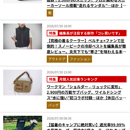
ーカーソール搭載“走れるサンダル”…ほか【夏
シューズの人気記事ランキングベスト3】
靴
（2026年6月版）
2026/07/30 18:00
特集
編集長が注目する新作「コレ買いです」
【究極の着るクーラー】ペルチェ×ファンで圧
倒的！スノーピークの冷却ベストを編集長が徹
底レビュー。炎天下でも“寒さ”を味わえる本気
のギア『コレ買いです』Vol.172
アウトドア
ファッション
2026/07/30 15:00
特集
月間人気記事ランキング
ワークマン「ショルダー⇔リュックに変形」
2,900円の万能サブバッグ、ワイルドシング
ス“水に強い”初コラボ付録…ほか【休日バッグ
の人気記事ランキングベスト3】（2026年6月
バッグ
版）
2026/07/30 08:30
【猛暑のキャンプに絶対買い】遮光率99.99％