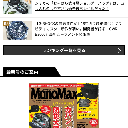
シャカの「じゃばら式４層ショルダーバッグ」は、出
し入れのしやすさも過去最高レベルだった！
【G-SHOCKの最高傑作か】18年ぶり超絶進化！グラ
ビティマスター新作が凄い。開発者が語る「GWR-
B3000」最新ムーブメントの衝撃
ランキング一覧を見る
最新号のご案内