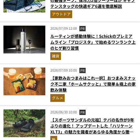
の最強タープ、保冷力2倍クーラーほか キャプ
テンスタッグの快適ギア6選を徹底解説
アウトドア
2026/07/09 12:00
PR
ルーティンが感動体験に！Schickのプレミア
ムライン「プロジスタ」で始めるワンランク上
のヒゲ剃り習慣
雑貨
2026/07/09 10:00
PR
【家飲みおつまみはこれ一択】おつまみスナッ
ク不二家「ホームサクッと」で簡単＆極上の家
飲み体験
グルメ
2026/06/30 10:00
PR
【スポーツサンダルの元祖】テバの名作が9年
ぶりの進化！ アップデートした「ハリケーン
XLT3」の魅力を識者があらゆる角度から徹底
解説！
靴