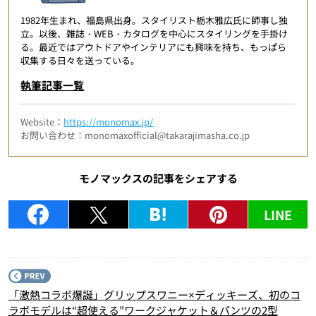
1982年生まれ、福島県出身。スタイリスト栃木雅広氏に師事し独
立。以後、雑誌・WEB・カタログを中心にスタイリングを手掛け
る。最近ではアウトドアやインテリアにも興味を持ち、もっぱら
収集する日々を送っている。
執筆記事一覧
Website：
https://monomax.jp/
お問い合わせ：monomaxofficial@takarajimasha.co.jp
モノマックスの記事をシェアする
LINE
P
「激熱コラボ爆誕」グリップスワニー×ディッキーズ、初のコ
ラボモデルは“超使える”ワークジャケット＆パンツの2型