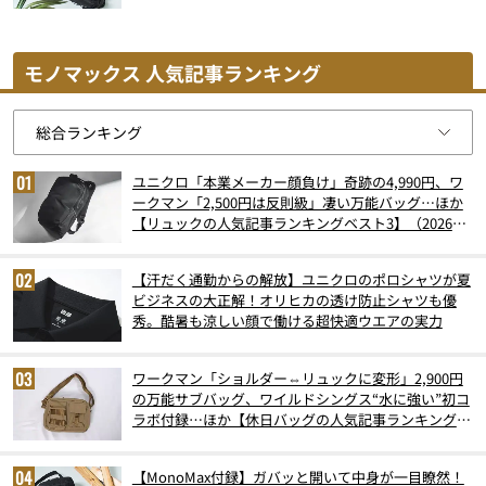
モノマックス 人気記事ランキング
ユニクロ「本業メーカー顔負け」奇跡の4,990円、ワ
ークマン「2,500円は反則級」凄い万能バッグ…ほか
【リュックの人気記事ランキングベスト3】（2026年
6月版）
【汗だく通勤からの解放】ユニクロのポロシャツが夏
ビジネスの大正解！オリヒカの透け防止シャツも優
秀。酷暑も涼しい顔で働ける超快適ウエアの実力
ワークマン「ショルダー⇔リュックに変形」2,900円
の万能サブバッグ、ワイルドシングス“水に強い”初コ
ラボ付録…ほか【休日バッグの人気記事ランキングベ
スト3】（2026年6月版）
【MonoMax付録】ガバッと開いて中身が一目瞭然！