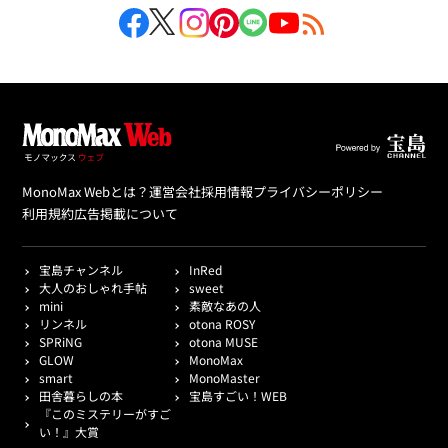
MonoMax Webとは？
運営会社
採用情報
プライバシーポリシー
利用規約
広告掲載について
宝島チャンネル
InRed
大人のおしゃれ手帖
sweet
mini
素敵なあの人
リンネル
otona ROSY
SPRiNG
otona MUSE
GLOW
MonoMax
smart
MonoMaster
田舎暮らしの本
宝島すごい！WEB
『このミステリーがすご
い！』大賞