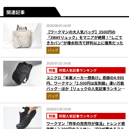
関連記事
2026/08/03 18:00
【ワークマンの大人気バッグ】3500円の
「3WAYリュック」をマニアが絶賛！“しごで
きカバン”が撥水防汚で評判以上に優秀だった
バッグ
2026/07/31 19:00
特集
月間人気記事ランキング
ユニクロ「本業メーカー顔負け」奇跡の4,990
円、ワークマン「2,500円は反則級」凄い万能
バッグ…ほか【リュックの人気記事ランキング
ベスト3】（2026年6月版）
バッグ
2026/07/30 19:00
特集
月間人気記事ランキング
ワークマン「昨年の完売作が復活」トレンド感
抜群！2,300円のスニサン、プロが薦めるスニ