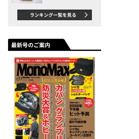
グス“水に強い”初コラボ付
録…ほか【休日バッグの人気
ランキング一覧を見る
記事ランキングベスト3】
（2026年6月版）
最新号のご案内