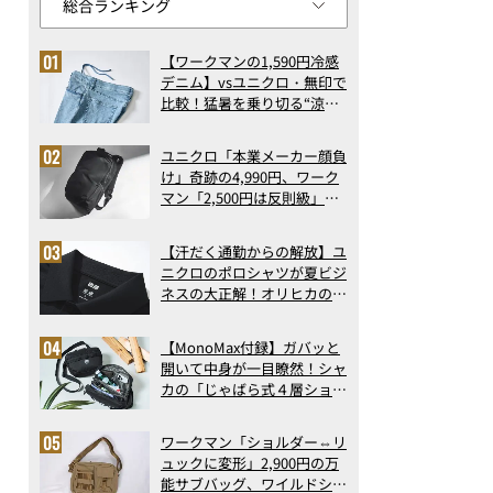
【ワークマンの1,590円冷感
デニム】vsユニクロ・無印で
比較！猛暑を乗り切る“涼感
ロングパンツ”3選を徹底解
剖。接触冷感から綿100%ま
ユニクロ「本業メーカー顔負
で決定版
け」奇跡の4,990円、ワーク
マン「2,500円は反則級」凄
い万能バッグ…ほか【リュッ
クの人気記事ランキングベス
【汗だく通勤からの解放】ユ
ト3】（2026年6月版）
ニクロのポロシャツが夏ビジ
ネスの大正解！オリヒカの透
け防止シャツも優秀。酷暑も
涼しい顔で働ける超快適ウエ
【MonoMax付録】ガバッと
アの実力
開いて中身が一目瞭然！シャ
カの「じゃばら式４層ショル
ダーバッグ」は、出し入れの
しやすさも過去最高レベルだ
ワークマン「ショルダー⇔リ
った！
ュックに変形」2,900円の万
能サブバッグ、ワイルドシン