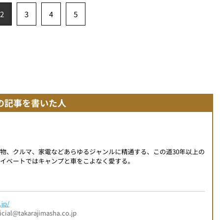
2
3
4
5
の記事を書いた人
物、クルマ、家電などあらゆるジャンルに精通する、この道30年以上の
イベートではキャンプと車をこよなく愛する。
jp/
l@takarajimasha.co.jp