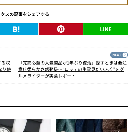
ックスの記事をシェアする
LINE
PREV
N
する収
「完売必至の人気商品が1年ぶり復活」探すときは要注
なり使
意!? 柔らかさ感動級…“ロッテの生雪見だいふく”をグ
ルメライターが実食レポート