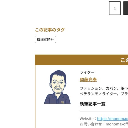
1
この記事のタグ
機械式時計
こ
ライター
岡藤充泰
ファッション、カバン、革小
ベテランモノライター。プラ
執筆記事一覧
Website：
https://monomax.
お問い合わせ：monomaxofficia