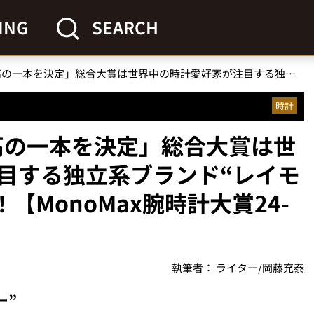
ING
SEARCH
「2024年腕時計界最高の一本を決定」総合大賞は世界中の時計愛好家が注目する独立系ブランド“レイモンド ウェイル”が受賞！【MonoMax腕時計大賞24-25】
時計
最高の一本を決定」総合大賞は世
目する独立系ブランド“レイモ
【MonoMax腕時計大賞24-
執筆者：
ライター/岡藤充泰
ー”