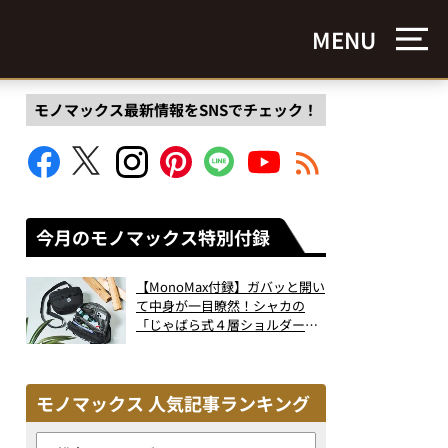
MENU
モノマックス最新情報をSNSでチェック！
今月のモノマックス特別付録
【MonoMax付録】ガバッと開い
て中身が一目瞭然！シャカの
「じゃばら式４層ショルダーバ
ッグ」は、出し入れのしやすさ
も過去最高レベルだった！
モノマックス 人気記事ランキング