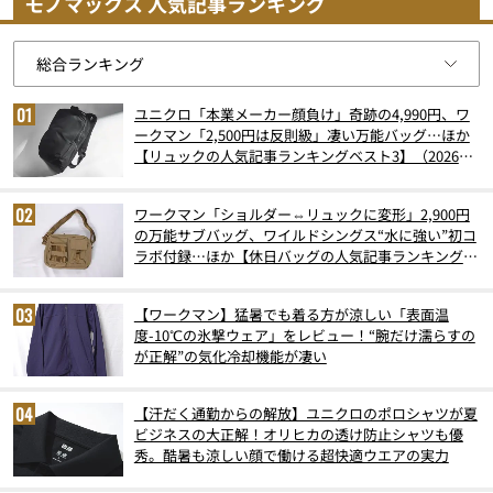
モノマックス 人気記事ランキング
ユニクロ「本業メーカー顔負け」奇跡の4,990円、ワ
ークマン「2,500円は反則級」凄い万能バッグ…ほか
【リュックの人気記事ランキングベスト3】（2026年
6月版）
ワークマン「ショルダー⇔リュックに変形」2,900円
の万能サブバッグ、ワイルドシングス“水に強い”初コ
ラボ付録…ほか【休日バッグの人気記事ランキングベ
スト3】（2026年6月版）
【ワークマン】猛暑でも着る方が涼しい「表面温
度-10℃の氷撃ウェア」をレビュー！“腕だけ濡らすの
が正解”の気化冷却機能が凄い
【汗だく通勤からの解放】ユニクロのポロシャツが夏
ビジネスの大正解！オリヒカの透け防止シャツも優
秀。酷暑も涼しい顔で働ける超快適ウエアの実力