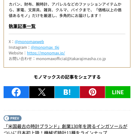
カバン、財布、腕時計、アパレルなどのファッションアイテムか
ら、家電、文房具、雑貨、クルマ、バイクまで、「価格以上の価
値あるモノ」だけを厳選し、多角的にお届けします！
執筆記事一覧
X：
@monomaxweb
Instagram：
@monomax_tkj
Website：
https://monomax.jp/
お問い合わせ：monomaxofficial@takarajimasha.co.jp
モノマックスの記事をシェアする
LINE
P
「米国最古の時計ブランド」創業130年を誇るインガソールが
ついに日本初上陸！機械式時計11種をラインナップ