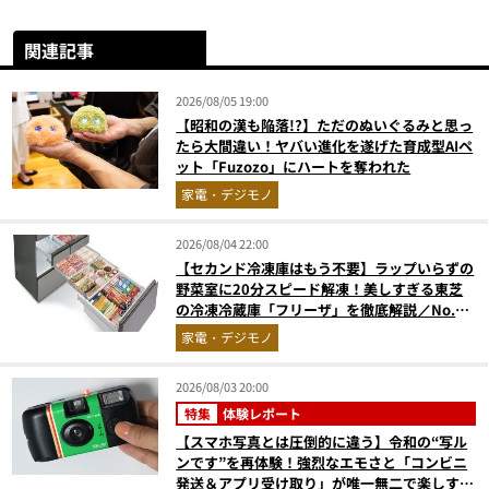
関連記事
2026/08/05 19:00
【昭和の漢も陥落!?】ただのぬいぐるみと思っ
たら大間違い！ヤバい進化を遂げた育成型AIペ
ット「Fuzozo」にハートを奪われた
家電・デジモノ
2026/08/04 22:00
【セカンド冷凍庫はもう不要】ラップいらずの
野菜室に20分スピード解凍！美しすぎる東芝
の冷凍冷蔵庫「フリーザ」を徹底解説／No.1
モノ雑誌編集長が選ぶ『センスがいい家電』
家電・デジモノ
Vol.10
2026/08/03 20:00
特集
体験レポート
【スマホ写真とは圧倒的に違う】令和の“写ル
ンです”を再体験！強烈なエモさと「コンビニ
発送＆アプリ受け取り」が唯一無二で楽しすぎ