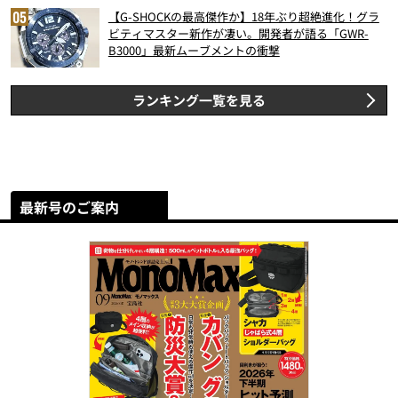
【G-SHOCKの最高傑作か】18年ぶり超絶進化！グラ
ビティマスター新作が凄い。開発者が語る「GWR-
B3000」最新ムーブメントの衝撃
ランキング一覧を見る
最新号のご案内