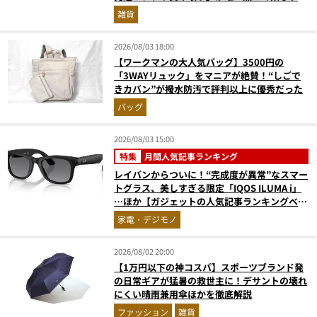
た
雑貨
2026/08/03 18:00
【ワークマンの大人気バッグ】3500円の
「3WAYリュック」をマニアが絶賛！“しごで
きカバン”が撥水防汚で評判以上に優秀だった
バッグ
2026/08/03 15:00
特集
月間人気記事ランキング
レイバンからついに！“完成度が異常”なスマー
トグラス、美しすぎる限定「IQOS ILUMA i」
…ほか【ガジェットの人気記事ランキングベス
ト3】（2026年6月版）
家電・デジモノ
2026/08/02 20:00
【1万円以下の神コスパ】スポーツブランド発
の日常ギアが猛暑の救世主に！デサントの壊れ
にくい晴雨兼用傘ほかを徹底解説
ファッション
雑貨