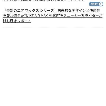
N
「最新のエア マックス シリーズ」未来的なデザインと快適性
を兼ね備えた“NIKE AIR MAX MUSE”をスニーカー系ライターが
試し履きレポート