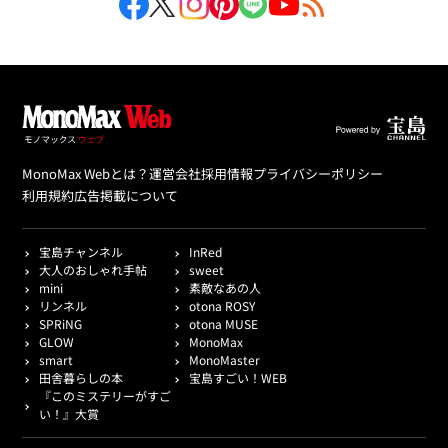
MonoMax Webとは？
運営会社
採用情報
プライバシーポリシー
利用規約
広告掲載について
宝島チャンネル
InRed
大人のおしゃれ手帖
sweet
mini
素敵なあの人
リンネル
otona ROSY
SPRiNG
otona MUSE
GLOW
MonoMax
smart
MonoMaster
田舎暮らしの本
宝島すごい！WEB
『このミステリーがすご
い！』大賞