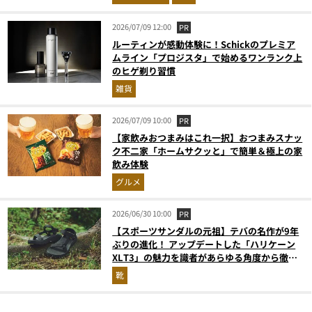
2026/07/09 12:00
PR
ルーティンが感動体験に！Schickのプレミア
ムライン「プロジスタ」で始めるワンランク上
のヒゲ剃り習慣
雑貨
2026/07/09 10:00
PR
【家飲みおつまみはこれ一択】おつまみスナッ
ク不二家「ホームサクッと」で簡単＆極上の家
飲み体験
グルメ
2026/06/30 10:00
PR
【スポーツサンダルの元祖】テバの名作が9年
ぶりの進化！ アップデートした「ハリケーン
XLT3」の魅力を識者があらゆる角度から徹底
解説！
靴