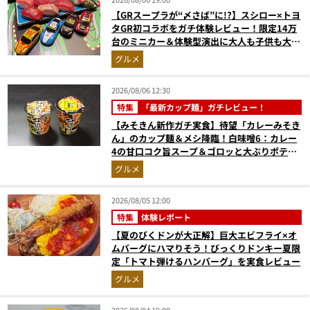
【GRスープラが“〆さば”に!?】スシロー×トヨ
タGR初コラボをガチ体験レビュー！限定14万
台のミニカー＆体験型演出に大人も子供も大興
奮間違いなし
グルメ
2026/08/06 12:30
特集
「最新カップ麺」ガチレビュー！
【みそきん新作ガチ実食】待望「カレーみそき
ん」のカップ麺＆メシ降臨！白味噌6：カレー
4の甘口コク旨スープ＆ゴロッと大ぶりポテト
に歓喜
グルメ
2026/08/05 12:00
特集
体験レポート
【夏のびくドンが大正解】巨大エビフライ×オ
ムバーグにハマりそう！びっくりドンキー夏限
定「トマト弾けるハンバーグ」を実食レビュー
グルメ
2026/08/04 19:00