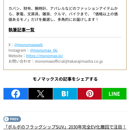
カバン、財布、腕時計、アパレルなどのファッションアイテムか
ら、家電、文房具、雑貨、クルマ、バイクまで、「価格以上の価
値あるモノ」だけを厳選し、多角的にお届けします！
執筆記事一覧
X：
@monomaxweb
Instagram：
@monomax_tkj
Website：
https://monomax.jp/
お問い合わせ：monomaxofficial@takarajimasha.co.jp
モノマックスの記事をシェアする
LINE
P
「ボルボのフラッグシップSUV」2030年完全EV化撤回で注目！