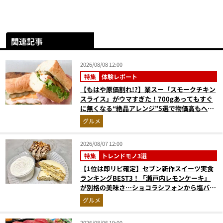
関連記事
2026/08/08 12:00
特集
体験レポート
【もはや原価割れ!?】業スー「スモークチキン
スライス」がウマすぎた！700gあってもすぐ
に無くなる“絶品アレンジ”5選で物価高もへっ
ちゃら
グルメ
2026/08/07 12:00
特集
トレンドモノ3選
【1位は即リピ確定】セブン新作スイーツ実食
ランキングBEST3！「瀬戸内レモンケーキ」
が別格の美味さ…ショコラシフォンから塩バニ
ラプリンまで本気レビュー
グルメ
2026/08/06 19:00