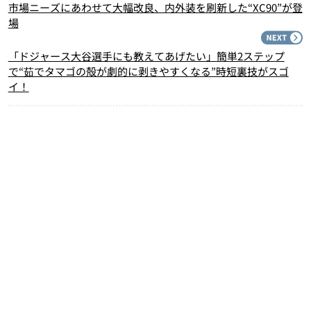
市場ニーズにあわせて大幅改良、内外装を刷新した“XC90”が登
場
N
「ドジャース大谷選手にも教えてあげたい」簡単2ステップ
で“茹でタマゴの殻が劇的に剥きやすくなる”時短裏技がスゴ
イ！