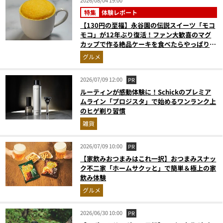
特集
体験レポート
【130円の至福】永谷園の伝説スイーツ「モコ
モコ」が12年ぶり復活！ファン大歓喜のマグ
カップで作る絶品ケーキを食べたらやっぱり最
高にウマかった
グルメ
2026/07/09 12:00
PR
ルーティンが感動体験に！Schickのプレミア
ムライン「プロジスタ」で始めるワンランク上
のヒゲ剃り習慣
雑貨
2026/07/09 10:00
PR
【家飲みおつまみはこれ一択】おつまみスナッ
ク不二家「ホームサクッと」で簡単＆極上の家
飲み体験
グルメ
2026/06/30 10:00
PR