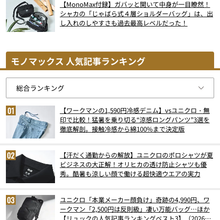
【MonoMax付録】ガバッと開いて中身が一目瞭然！
シャカの「じゃばら式４層ショルダーバッグ」は、出
し入れのしやすさも過去最高レベルだった！
モノマックス 人気記事ランキング
【ワークマンの1,590円冷感デニム】vsユニクロ・無
印で比較！猛暑を乗り切る“涼感ロングパンツ”3選を
徹底解剖。接触冷感から綿100%まで決定版
【汗だく通勤からの解放】ユニクロのポロシャツが夏
ビジネスの大正解！オリヒカの透け防止シャツも優
秀。酷暑も涼しい顔で働ける超快適ウエアの実力
ユニクロ「本業メーカー顔負け」奇跡の4,990円、ワ
ークマン「2,500円は反則級」凄い万能バッグ…ほか
【リュックの人気記事ランキングベスト3】（2026年