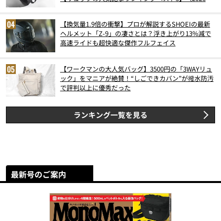
6月版）
【換気量1.9倍の衝撃】プロが解説するSHOEIの最新
ヘルメット「Z-9」の凄さとは？浮き上がり13%減で
高速ライドも超快適な傑作フルフェイス
【ワークマンの大人気バッグ】3500円の「3WAYリュ
ック」をマニアが絶賛！“しごできカバン”が撥水防汚
で評判以上に優秀だった
ランキング一覧を見る
最新号のご案内