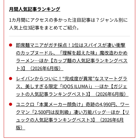
月間人気記事ランキング
1カ月間にアクセスの多かった注目記事は？ジャンル別に
人気上位3記事をまとめてご紹介。
即席麺マニアがガチ採点！1位はスパイスが凄い衝撃
のカップヌードル、「理解を超えた味」魔改造わかめ
ラーメン…ほか【カップ麺の人気記事ランキングベス
ト3】（2026年6月版）
レイバンからついに！“完成度が異常”なスマートグラ
ス、美しすぎる限定「IQOS ILUMA i」…ほか【ガジェ
ットの人気記事ランキングベスト3】（2026年6月版）
ユニクロ「本業メーカー顔負け」奇跡の4,990円、ワー
クマン「2,500円は反則級」凄い万能バッグ…ほか【リ
ュックの人気記事ランキングベスト3】（2026年6月
版）