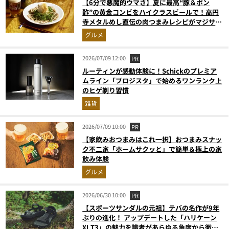
【6分で悪魔的ウマさ】夏に最高“豚＆ポン
酢”の黄金コンビをハイクラスビールで！高円
寺メタルめし直伝の肉つまみレシピがマジサイ
コー【マンダ◯リアンにも食べさせたい】
グルメ
2026/07/09 12:00
PR
ルーティンが感動体験に！Schickのプレミア
ムライン「プロジスタ」で始めるワンランク上
のヒゲ剃り習慣
雑貨
2026/07/09 10:00
PR
【家飲みおつまみはこれ一択】おつまみスナッ
ク不二家「ホームサクッと」で簡単＆極上の家
飲み体験
グルメ
2026/06/30 10:00
PR
【スポーツサンダルの元祖】テバの名作が9年
ぶりの進化！ アップデートした「ハリケーン
XLT3」の魅力を識者があらゆる角度から徹底