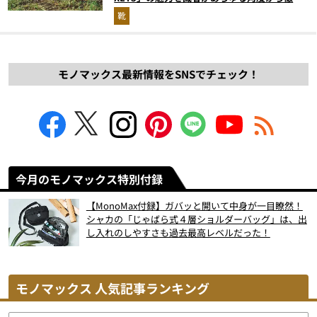
解説！
靴
モノマックス最新情報をSNSでチェック！
今月のモノマックス特別付録
【MonoMax付録】ガバッと開いて中身が一目瞭然！
シャカの「じゃばら式４層ショルダーバッグ」は、出
し入れのしやすさも過去最高レベルだった！
モノマックス 人気記事ランキング