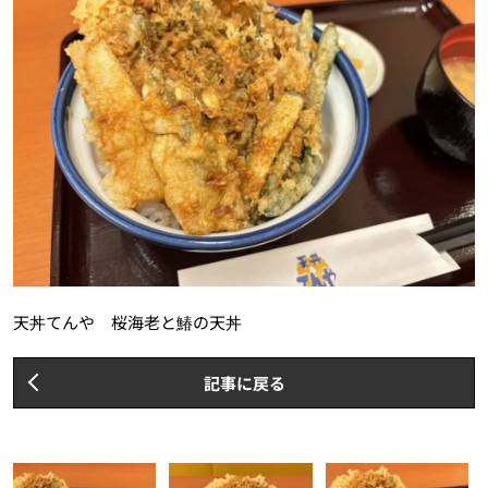
天丼てんや 桜海老と鰆の天丼
記事に戻る