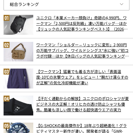
ユニクロ「本業メーカー顔負け」奇跡の4,990円、ワ
ークマン「2,500円は反則級」凄い万能バッグ…ほか
【リュックの人気記事ランキングベスト3】（2026年
6月版）
ワークマン「ショルダー⇔リュックに変形」2,900円
の万能サブバッグ、ワイルドシングス“水に強い”初コ
ラボ付録…ほか【休日バッグの人気記事ランキングベ
スト3】（2026年6月版）
【ワークマン】猛暑でも着る方が涼しい「表面温
度-10℃の氷撃ウェア」をレビュー！“腕だけ濡らすの
が正解”の気化冷却機能が凄い
【汗だく通勤からの解放】ユニクロのポロシャツが夏
ビジネスの大正解！オリヒカの透け防止シャツも優
秀。酷暑も涼しい顔で働ける超快適ウエアの実力
【G-SHOCKの最高傑作か】18年ぶり超絶進化！グラ
ビティマスター新作が凄い。開発者が語る「GWR-