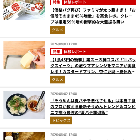
特集
体験レポート
【価格バグ再び】ファミマが太っ腹すぎ！「お
値段そのまま45%増量」を実食レポ。クレー
プは推定59%増の衝撃的な大盤振る舞い
グルメ
2026/08/03 12:00
特集
体験レポート
【1食45円の衝撃】業スーの神コスパ「1Lパッ
クスイーツ」の激ウマアレンジをマニアが実食
レポ！カスタードプリン、杏仁豆腐…夏休みの
おやつに最強すぎた
グルメ
2026/08/02 12:00
「そうめんは夏バテを悪化させる」は本当？食
のプロが教える最新そうめんトレンド＆コンビ
ニで揃う最強の“夏バテ撃退飯”
トピックス
2026/08/01 12:00