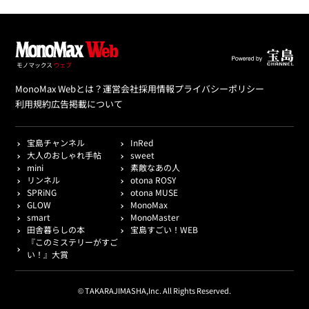
MonoMax Webとは？
運営会社
採用情報
プライバシーポリシー
利用規約
広告掲載について
宝島チャンネル
InRed
大人のおしゃれ手帖
sweet
mini
素敵なあの人
リンネル
otona ROSY
SPRiNG
otona MUSE
GLOW
MonoMax
smart
MonoMaster
田舎暮らしの本
宝島すごい！WEB
『このミステリーがすご
い！』大賞
© TAKARAJIMASHA,Inc. All Rights Reserved.