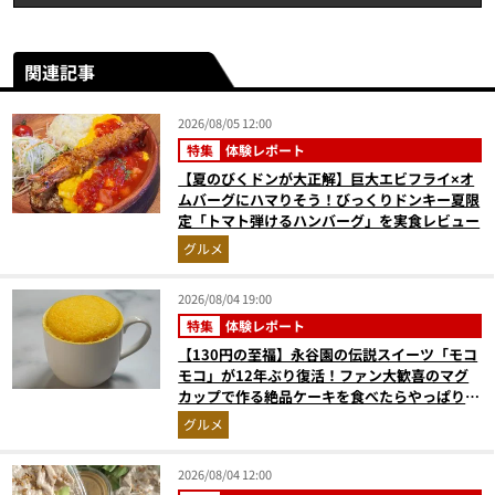
関連記事
2026/08/05 12:00
特集
体験レポート
【夏のびくドンが大正解】巨大エビフライ×オ
ムバーグにハマりそう！びっくりドンキー夏限
定「トマト弾けるハンバーグ」を実食レビュー
グルメ
2026/08/04 19:00
特集
体験レポート
【130円の至福】永谷園の伝説スイーツ「モコ
モコ」が12年ぶり復活！ファン大歓喜のマグ
カップで作る絶品ケーキを食べたらやっぱり最
高にウマかった
グルメ
2026/08/04 12:00