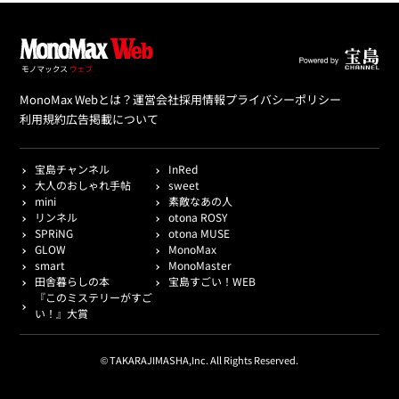
MonoMax Webとは？
運営会社
採用情報
プライバシーポリシー
利用規約
広告掲載について
宝島チャンネル
InRed
大人のおしゃれ手帖
sweet
mini
素敵なあの人
リンネル
otona ROSY
SPRiNG
otona MUSE
GLOW
MonoMax
smart
MonoMaster
田舎暮らしの本
宝島すごい！WEB
『このミステリーがすご
い！』大賞
© TAKARAJIMASHA,Inc. All Rights Reserved.