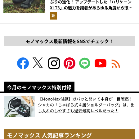
ぶりの進化！ アップデートした「ハリケーン
XLT3」の魅力を識者があらゆる角度から徹底
解説！
靴
モノマックス最新情報をSNSでチェック！
今月のモノマックス特別付録
【MonoMax付録】ガバッと開いて中身が一目瞭然！
シャカの「じゃばら式４層ショルダーバッグ」は、出
し入れのしやすさも過去最高レベルだった！
モノマックス 人気記事ランキング