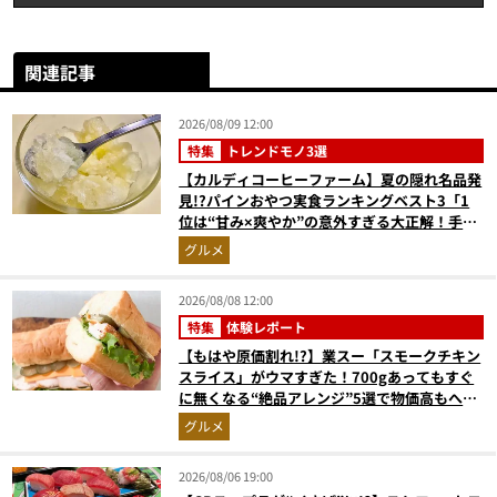
関連記事
2026/08/09 12:00
特集
トレンドモノ3選
【カルディコーヒーファーム】夏の隠れ名品発
見!?パインおやつ実食ランキングベスト3「1
位は“甘み×爽やか”の意外すぎる大正解！手が
止まらない『かりんとう』」
グルメ
2026/08/08 12:00
特集
体験レポート
【もはや原価割れ!?】業スー「スモークチキン
スライス」がウマすぎた！700gあってもすぐ
に無くなる“絶品アレンジ”5選で物価高もへっ
ちゃら
グルメ
2026/08/06 19:00