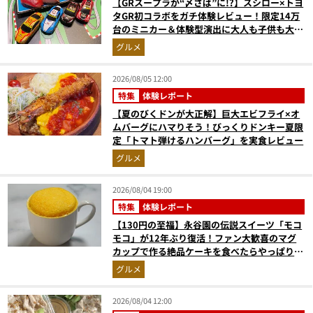
【GRスープラが“〆さば”に!?】スシロー×トヨ
タGR初コラボをガチ体験レビュー！限定14万
台のミニカー＆体験型演出に大人も子供も大興
奮間違いなし
グルメ
2026/08/05 12:00
特集
体験レポート
【夏のびくドンが大正解】巨大エビフライ×オ
ムバーグにハマりそう！びっくりドンキー夏限
定「トマト弾けるハンバーグ」を実食レビュー
グルメ
2026/08/04 19:00
特集
体験レポート
【130円の至福】永谷園の伝説スイーツ「モコ
モコ」が12年ぶり復活！ファン大歓喜のマグ
カップで作る絶品ケーキを食べたらやっぱり最
高にウマかった
グルメ
2026/08/04 12:00