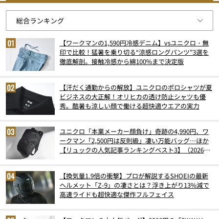
【ワークマンの1,590円冷感デニム】vsユニクロ・無
印で比較！猛暑を乗り切る“涼感ロングパンツ”3選を
徹底解剖。接触冷感から綿100%まで決定版
【汗だく通勤からの解放】ユニクロのポロシャツが夏
ビジネスの大正解！オリヒカの透け防止シャツも優
秀。酷暑も涼しい顔で働ける超快適ウエアの実力
ユニクロ「本業メーカー顔負け」奇跡の4,990円、ワ
ークマン「2,500円は反則級」凄い万能バッグ…ほか
【リュックの人気記事ランキングベスト3】（2026年
6月版）
【換気量1.9倍の衝撃】プロが解説するSHOEIの最新
ヘルメット「Z-9」の凄さとは？浮き上がり13%減で
高速ライドも超快適な傑作フルフェイス