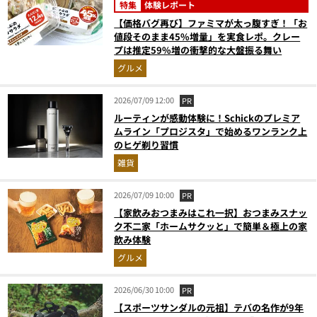
特集
体験レポート
【価格バグ再び】ファミマが太っ腹すぎ！「お
値段そのまま45%増量」を実食レポ。クレー
プは推定59%増の衝撃的な大盤振る舞い
グルメ
2026/07/09 12:00
PR
ルーティンが感動体験に！Schickのプレミア
ムライン「プロジスタ」で始めるワンランク上
のヒゲ剃り習慣
雑貨
2026/07/09 10:00
PR
【家飲みおつまみはこれ一択】おつまみスナッ
ク不二家「ホームサクッと」で簡単＆極上の家
飲み体験
グルメ
2026/06/30 10:00
PR
【スポーツサンダルの元祖】テバの名作が9年