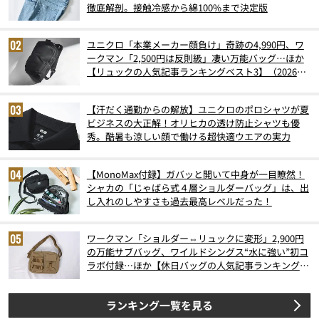
徹底解剖。接触冷感から綿100%まで決定版
ユニクロ「本業メーカー顔負け」奇跡の4,990円、ワ
ークマン「2,500円は反則級」凄い万能バッグ…ほか
【リュックの人気記事ランキングベスト3】（2026年
6月版）
【汗だく通勤からの解放】ユニクロのポロシャツが夏
ビジネスの大正解！オリヒカの透け防止シャツも優
秀。酷暑も涼しい顔で働ける超快適ウエアの実力
【MonoMax付録】ガバッと開いて中身が一目瞭然！
シャカの「じゃばら式４層ショルダーバッグ」は、出
し入れのしやすさも過去最高レベルだった！
ワークマン「ショルダー⇔リュックに変形」2,900円
の万能サブバッグ、ワイルドシングス“水に強い”初コ
ラボ付録…ほか【休日バッグの人気記事ランキングベ
スト3】（2026年6月版）
ランキング一覧を見る