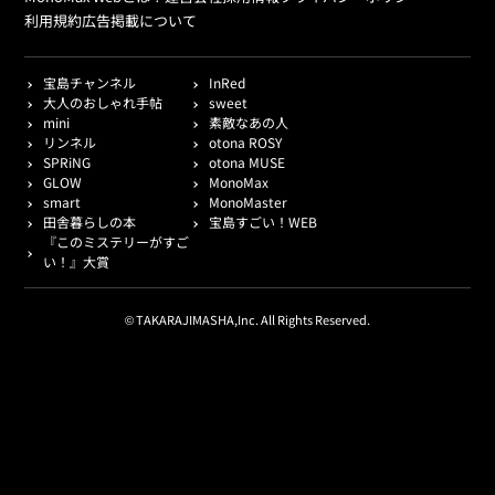
利用規約
広告掲載について
宝島チャンネル
InRed
大人のおしゃれ手帖
sweet
mini
素敵なあの人
リンネル
otona ROSY
SPRiNG
otona MUSE
GLOW
MonoMax
smart
MonoMaster
田舎暮らしの本
宝島すごい！WEB
『このミステリーがすご
い！』大賞
© TAKARAJIMASHA,Inc. All Rights Reserved.