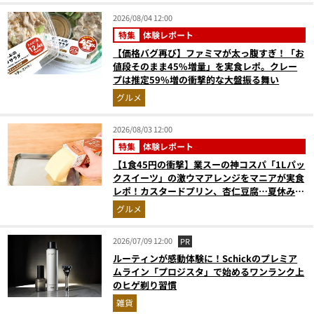
2026/08/04 12:00
特集
体験レポート
【価格バグ再び】ファミマが太っ腹すぎ！「お
値段そのまま45%増量」を実食レポ。クレー
プは推定59%増の衝撃的な大盤振る舞い
グルメ
2026/08/03 12:00
特集
体験レポート
【1食45円の衝撃】業スーの神コスパ「1Lパッ
クスイーツ」の激ウマアレンジをマニアが実食
レポ！カスタードプリン、杏仁豆腐…夏休みの
おやつに最強すぎた
グルメ
2026/07/09 12:00
PR
ルーティンが感動体験に！Schickのプレミア
ムライン「プロジスタ」で始めるワンランク上
のヒゲ剃り習慣
雑貨