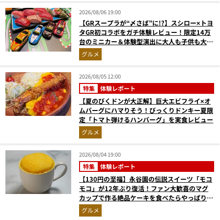
2026/08/06 19:00
【GRスープラが“〆さば”に!?】スシロー×トヨ
タGR初コラボをガチ体験レビュー！限定14万
台のミニカー＆体験型演出に大人も子供も大興
奮間違いなし
グルメ
2026/08/05 12:00
特集
体験レポート
【夏のびくドンが大正解】巨大エビフライ×オ
ムバーグにハマりそう！びっくりドンキー夏限
定「トマト弾けるハンバーグ」を実食レビュー
グルメ
2026/08/04 19:00
特集
体験レポート
【130円の至福】永谷園の伝説スイーツ「モコ
モコ」が12年ぶり復活！ファン大歓喜のマグ
カップで作る絶品ケーキを食べたらやっぱり最
高にウマかった
グルメ