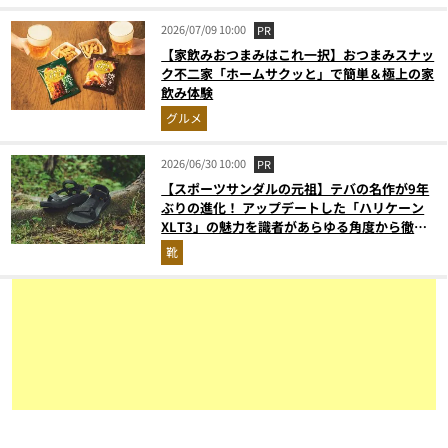
2026/07/09 10:00
PR
【家飲みおつまみはこれ一択】おつまみスナッ
ク不二家「ホームサクッと」で簡単＆極上の家
飲み体験
グルメ
2026/06/30 10:00
PR
【スポーツサンダルの元祖】テバの名作が9年
ぶりの進化！ アップデートした「ハリケーン
XLT3」の魅力を識者があらゆる角度から徹底
解説！
靴