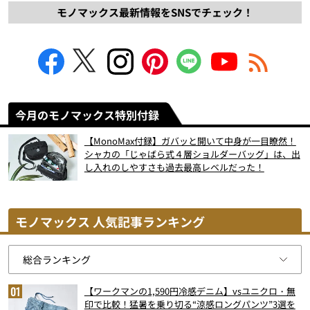
モノマックス最新情報をSNSでチェック！
今月のモノマックス特別付録
【MonoMax付録】ガバッと開いて中身が一目瞭然！
シャカの「じゃばら式４層ショルダーバッグ」は、出
し入れのしやすさも過去最高レベルだった！
モノマックス 人気記事ランキング
【ワークマンの1,590円冷感デニム】vsユニクロ・無
印で比較！猛暑を乗り切る“涼感ロングパンツ”3選を