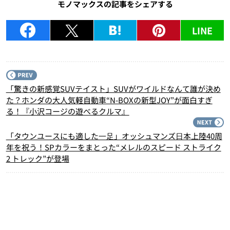
モノマックスの記事をシェアする
LINE
P
「驚きの新感覚SUVテイスト」SUVがワイルドなんて誰が決め
た？ホンダの大人気軽自動車“N-BOXの新型JOY”が面白すぎ
る！『小沢コージの遊べるクルマ』
N
「タウンユースにも適した⼀⾜」オッシュマンズ⽇本上陸40周
年を祝う！SPカラーをまとった“メレルのスピード ストライク
2 トレック”が登場