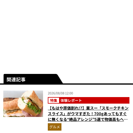
関連記事
2026/08/08 12:00
特集
体験レポート
【もはや原価割れ!?】業スー「スモークチキン
スライス」がウマすぎた！700gあってもすぐ
に無くなる“絶品アレンジ”5選で物価高もへっ
ちゃら
グルメ