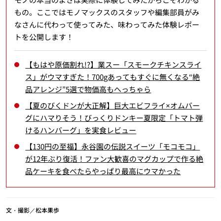
もの。ここではモノマックスのスタッフや編集部員がみ
なさんに代わって使ってみた、味わってみた体験レポー
トを公開します！
【もはや原価割れ!?】業スー「スモークチキンスライ
ス」がウマすぎた！700gあってもすぐに無くなる“絶
品アレンジ”5選で物価高もへっちゃら
【夏のびくドンが大正解】巨大エビフライ×オムバー
グにハマりそう！びっくりドンキー夏限定「トマト弾
けるハンバーグ」を実食レビュー
【130円の至福】永谷園の伝説スイーツ「モコモコ」
が12年ぶり復活！ファン大歓喜のマグカップで作る絶
品ケーキを食べたらやっぱり最高にウマかった
文・撮影／松本果歩