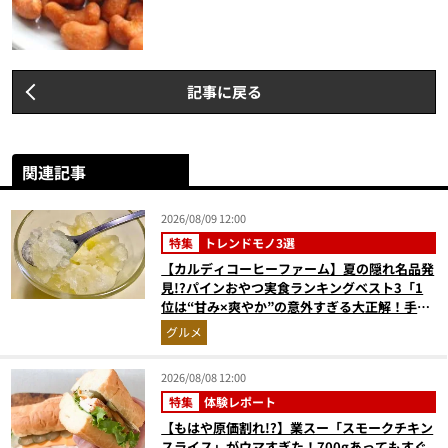
記事に戻る
関連記事
2026/08/09 12:00
特集
トレンドモノ3選
【カルディコーヒーファーム】夏の隠れ名品発
見!?パインおやつ実食ランキングベスト3「1
位は“甘み×爽やか”の意外すぎる大正解！手が
止まらない『かりんとう』」
グルメ
2026/08/08 12:00
特集
体験レポート
【もはや原価割れ!?】業スー「スモークチキン
スライス」がウマすぎた！700gあってもすぐ