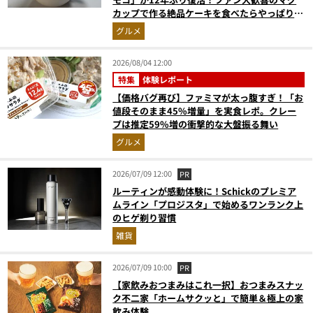
カップで作る絶品ケーキを食べたらやっぱり最
高にウマかった
グルメ
2026/08/04 12:00
特集
体験レポート
【価格バグ再び】ファミマが太っ腹すぎ！「お
値段そのまま45%増量」を実食レポ。クレー
プは推定59%増の衝撃的な大盤振る舞い
グルメ
2026/07/09 12:00
PR
ルーティンが感動体験に！Schickのプレミア
ムライン「プロジスタ」で始めるワンランク上
のヒゲ剃り習慣
雑貨
2026/07/09 10:00
PR
【家飲みおつまみはこれ一択】おつまみスナッ
ク不二家「ホームサクッと」で簡単＆極上の家
飲み体験