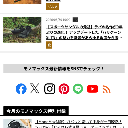
グルメ
2026/06/30 10:00
PR
【スポーツサンダルの元祖】テバの名作が9年
ぶりの進化！ アップデートした「ハリケーン
XLT3」の魅力を識者があらゆる角度から徹底
解説！
靴
モノマックス最新情報をSNSでチェック！
今月のモノマックス特別付録
【MonoMax付録】ガバッと開いて中身が一目瞭然！
シャカの「じゃばら式４層ショルダーバッグ」は、出