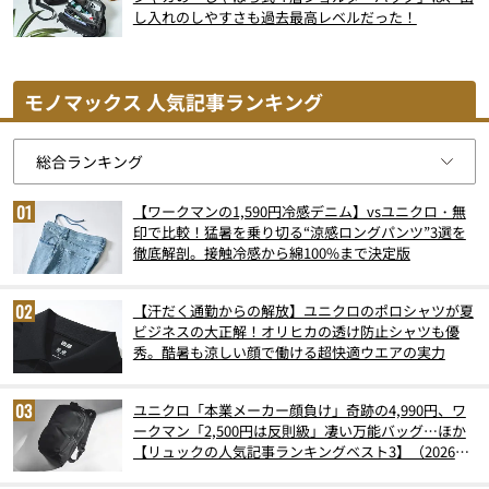
し入れのしやすさも過去最高レベルだった！
モノマックス 人気記事ランキング
【ワークマンの1,590円冷感デニム】vsユニクロ・無
印で比較！猛暑を乗り切る“涼感ロングパンツ”3選を
徹底解剖。接触冷感から綿100%まで決定版
【汗だく通勤からの解放】ユニクロのポロシャツが夏
ビジネスの大正解！オリヒカの透け防止シャツも優
秀。酷暑も涼しい顔で働ける超快適ウエアの実力
ユニクロ「本業メーカー顔負け」奇跡の4,990円、ワ
ークマン「2,500円は反則級」凄い万能バッグ…ほか
【リュックの人気記事ランキングベスト3】（2026年
6月版）