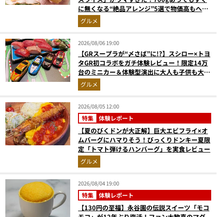
に無くなる“絶品アレンジ”5選で物価高もへっ
ちゃら
グルメ
2026/08/06 19:00
【GRスープラが“〆さば”に!?】スシロー×トヨ
タGR初コラボをガチ体験レビュー！限定14万
台のミニカー＆体験型演出に大人も子供も大興
奮間違いなし
グルメ
2026/08/05 12:00
特集
体験レポート
【夏のびくドンが大正解】巨大エビフライ×オ
ムバーグにハマりそう！びっくりドンキー夏限
定「トマト弾けるハンバーグ」を実食レビュー
グルメ
2026/08/04 19:00
特集
体験レポート
【130円の至福】永谷園の伝説スイーツ「モコ
モコ」が12年ぶり復活！ファン大歓喜のマグ