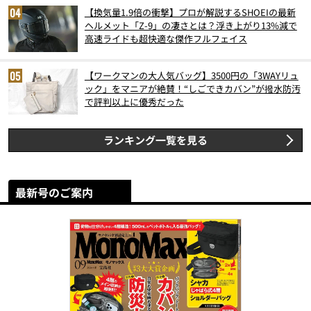
【換気量1.9倍の衝撃】プロが解説するSHOEIの最新
ヘルメット「Z-9」の凄さとは？浮き上がり13%減で
高速ライドも超快適な傑作フルフェイス
【ワークマンの大人気バッグ】3500円の「3WAYリュ
ック」をマニアが絶賛！“しごできカバン”が撥水防汚
で評判以上に優秀だった
ランキング一覧を見る
最新号のご案内