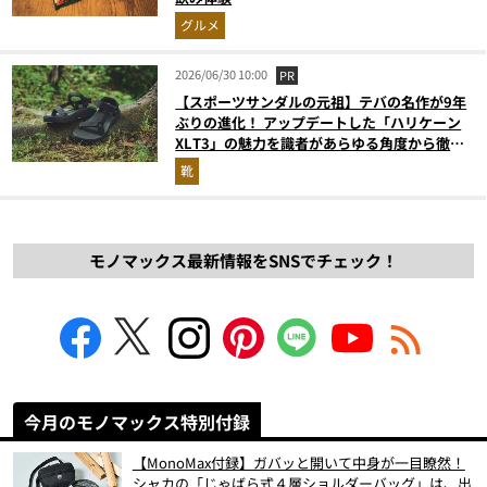
グルメ
2026/06/30 10:00
PR
【スポーツサンダルの元祖】テバの名作が9年
ぶりの進化！ アップデートした「ハリケーン
XLT3」の魅力を識者があらゆる角度から徹底
解説！
靴
モノマックス最新情報をSNSでチェック！
今月のモノマックス特別付録
【MonoMax付録】ガバッと開いて中身が一目瞭然！
シャカの「じゃばら式４層ショルダーバッグ」は、出