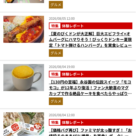
奮間違いなし
グルメ
2026/08/05 12:00
特集
体験レポート
【夏のびくドンが大正解】巨大エビフライ×オ
ムバーグにハマりそう！びっくりドンキー夏限
定「トマト弾けるハンバーグ」を実食レビュー
グルメ
2026/08/04 19:00
特集
体験レポート
【130円の至福】永谷園の伝説スイーツ「モコ
モコ」が12年ぶり復活！ファン大歓喜のマグ
カップで作る絶品ケーキを食べたらやっぱり最
高にウマかった
グルメ
2026/08/04 12:00
特集
体験レポート
【価格バグ再び】ファミマが太っ腹すぎ！「お
値段そのまま45%増量」を実食レポ。クレー