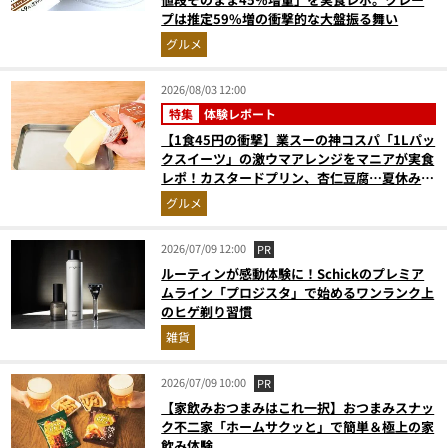
プは推定59%増の衝撃的な大盤振る舞い
グルメ
2026/08/03 12:00
特集
体験レポート
【1食45円の衝撃】業スーの神コスパ「1Lパッ
クスイーツ」の激ウマアレンジをマニアが実食
レポ！カスタードプリン、杏仁豆腐…夏休みの
おやつに最強すぎた
グルメ
2026/07/09 12:00
PR
ルーティンが感動体験に！Schickのプレミア
ムライン「プロジスタ」で始めるワンランク上
のヒゲ剃り習慣
雑貨
2026/07/09 10:00
PR
【家飲みおつまみはこれ一択】おつまみスナッ
ク不二家「ホームサクッと」で簡単＆極上の家
飲み体験