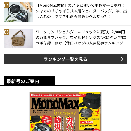
【MonoMax付録】ガバッと開いて中身が一目瞭然！
シャカの「じゃばら式４層ショルダーバッグ」は、出
し入れのしやすさも過去最高レベルだった！
ワークマン「ショルダー⇔リュックに変形」2,900円
の万能サブバッグ、ワイルドシングス“水に強い”初コ
ラボ付録…ほか【休日バッグの人気記事ランキングベ
スト3】（2026年6月版）
ランキング一覧を見る
最新号のご案内