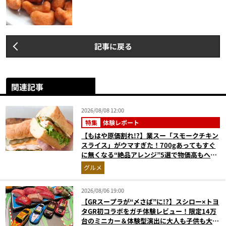
記事に戻る
関連記事
2026/08/08 12:00
特集
体験レポート
【もはや原価割れ!?】業スー「スモークチキン
スライス」がウマすぎた！700gあってもすぐ
に無くなる“絶品アレンジ”5選で物価高もへっ
ちゃら
グルメ
2026/08/06 19:00
【GRスープラが“〆さば”に!?】スシロー×トヨ
タGR初コラボをガチ体験レビュー！限定14万
台のミニカー＆体験型演出に大人も子供も大興