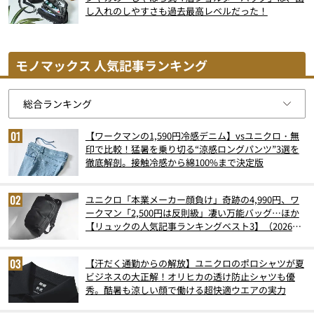
し入れのしやすさも過去最高レベルだった！
モノマックス 人気記事ランキング
【ワークマンの1,590円冷感デニム】vsユニクロ・無
印で比較！猛暑を乗り切る“涼感ロングパンツ”3選を
徹底解剖。接触冷感から綿100%まで決定版
ユニクロ「本業メーカー顔負け」奇跡の4,990円、ワ
ークマン「2,500円は反則級」凄い万能バッグ…ほか
【リュックの人気記事ランキングベスト3】（2026年
6月版）
【汗だく通勤からの解放】ユニクロのポロシャツが夏
ビジネスの大正解！オリヒカの透け防止シャツも優
秀。酷暑も涼しい顔で働ける超快適ウエアの実力